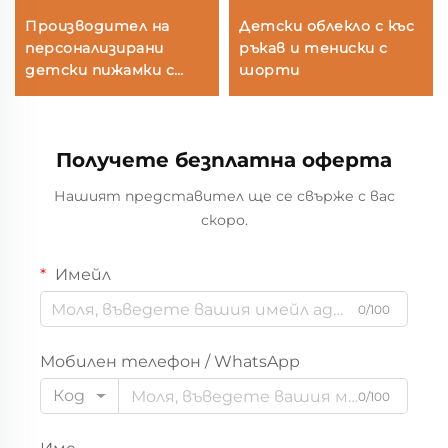
Производител на
Детски облекло с къс
персонализирани
ръкав и тениски с
детски пижамки с
шорти
формата на
динозаври |
Доставчик на OEM и
Получете безплатна оферта
ODM детски пижамки
с цип за новородени и
Нашият представител ще се свърже с вас
частни етикети
скоро.
Имейл
0/100
Мобилен телефон / WhatsApp
Код
0/100