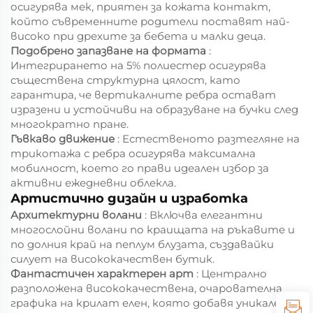
осигурява мек, приятен за кожата контакт,
който съвременните родители поставят най-
високо при дрехите за бебета и малки деца.
Подобрено запазване на формата
:
Интегрирането на 5% полиестер осигурява
съществена структурна цялост, като
гарантира, че вертикалните ребра остават
изразени и устойчиви на образуване на бучки след
многократно пране.
Гъвкаво движение
: Естественото разтегляне на
трикотажа с ребра осигурява максимална
мобилност, което го прави идеален избор за
активни ежедневни облекла.
Артистично дизайн и изработка
Архитектурни волани
: Включва елегантни
многослойни волани по краищата на ръкавите и
по долния край на пеплум блузата, създавайки
силует на висококачествен бутик.
Фантастичен характерен арт
: Централно
разположена висококачествена, очарователна
графика на крилат елен, която добавя уникален