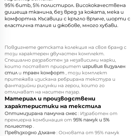
95% бumb, 5% полистирол. Висококачествена
дишеща тканина, без вред за кожата, мека и
комфортна. Късавици с кръгло връхче, шорти с
еластична талия и джобове, много хубави.
Повдигнете детската колекция на своя бранд с
този характерен двучастен комплект.
Специално разработен за независими марки,
които поставят приоритет
игривия визуален
стил
и
траен комфорт
, този комплект
притежава изискана ребрирана текстура и
фантазийни рисунки на герои, които го
отличават на наситен пазар.
Материал и производствени
характеристики на текстила
Оптимизирана памучна смес
: Изработен от
премиерна комбинация от
95% памук и 5%
полиестер
.
Превъзходно Дъхане
: Основата от 95% памук