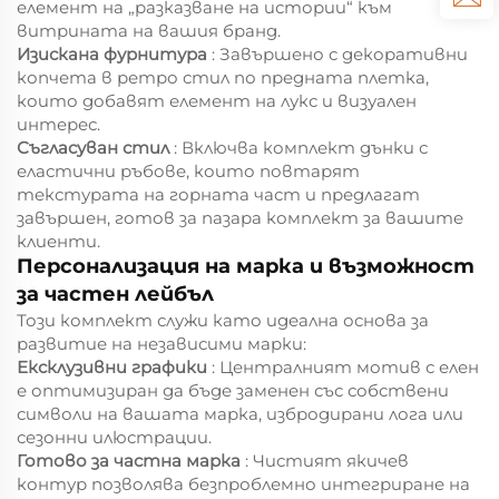
елемент на „разказване на истории“ към
витрината на вашия бранд.
Изискана фурнитура
: Завършено с декоративни
копчета в ретро стил по предната плетка,
които добавят елемент на лукс и визуален
интерес.
Съгласуван стил
: Включва комплект дънки с
еластични ръбове, които повтарят
текстурата на горната част и предлагат
завършен, готов за пазара комплект за вашите
клиенти.
Персонализация на марка и възможност
за частен лейбъл
Този комплект служи като идеална основа за
развитие на независими марки:
Ексклузивни графики
: Централният мотив с елен
е оптимизиран да бъде заменен със собствени
символи на вашата марка, избродирани лога или
сезонни илюстрации.
Готово за частна марка
: Чистият якичев
контур позволява безпроблемно интегриране на