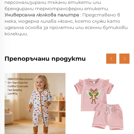
персонализирани тъкани етикети или
брендирани термотрансферни етикети.
Универсална люлкова палитра
: Представено в
мека, модерна лилава нюанс, която служи като
идеална основа за пролетни или есенни бутикови
колекции.
Препоръчани продукти