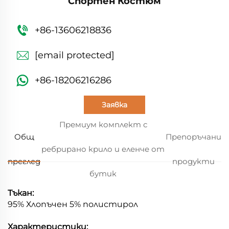
Спортен Костюм
+86-13606218836
[email protected]
+86-18206216286
Заявка
Премиум комплект с
Общ
Препоръчани
ребрирано крило и еленче от
преглед
продукти
бутик
Тъкан:
95%
Хлопъчен
5% полистирол
Характеристики: