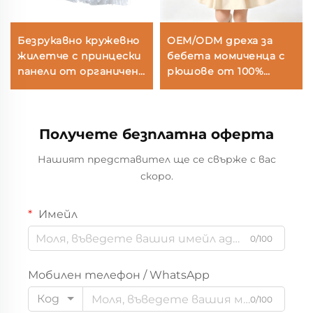
Безрукавно кружевно
OEM/ODM дреха за
жилетче с принцески
бебета момиченца с
панели от органичен
рюшове от 100%
бавен
памук | Екологично
чиста дреха за деца
предучилищна
Получете безплатна оферта
възраст с излагане на
слънце, боядисана с
Нашият представител ще се свърже с вас
растителни бои |
скоро.
Персонализирана
устойчива
ботаническа детска
Имейл
безръкавна пинафора |
0/100
Оптово търговско
премиум облекло за
деца с частна
Мобилен телефон / WhatsApp
етикетка от бутик
Код
0/100
производител