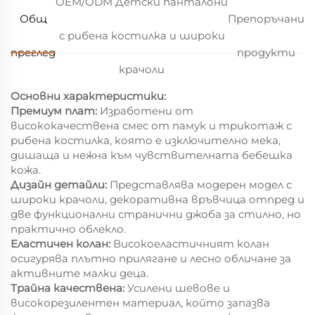
OEM/ODM Детски панталони
Общ
Препоръчани
с рибена костилка и широки
преглед
продукти
крачоли
Основни характеристики:
Премиум плат:
Изработени от
висококачествена смес от памук и трикотаж с
рибена костилка, която е изключително мека,
дишаща и нежна към чувствителната бебешка
кожа.
Дизайн детайли:
Представлява модерен модел с
широки крачоли, декоративна връвчица отпред и
две функционални странични джоба за стилно, но
практично облекло.
Еластичен колан:
Високоеластичният колан
осигурява плътно прилягане и лесно обличане за
активните малки деца.
Трайна качествена:
Усилени шевове и
високорезилентен материал, който запазва