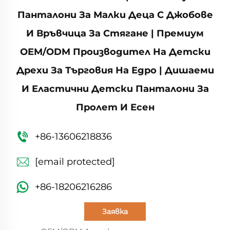
Панталони За Малки Деца С Джобове
И Връвчица За Стягане | Премиум
OEM/ODM Производител На Детски
Дрехи За Търговия На Едро | Дишаеми
И Еластични Детски Панталони За
Пролет И Есен
+86-13606218836
[email protected]
+86-18206216286
Заявка