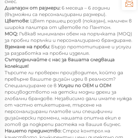
смес.
Диапазон от размери:
6 месеца – 6 години
(възможни са персонализирани размери).
Цветове:
Цвят прашец розов (показан), наличен в
широка палитра от цветове по Пантон.
MOQ:
Гъвкав минимален обем на поръчката (MOQ)
за пробни поръчки и персонализирано брандиране.
Вземане на проби:
Бързо прототипиране и услуги
за разработка на пробни изделия.
Сътрудничайте с нас за вашата следваща
колекция!
Търсите ли проверен производител, който да
превърне вашите дизайн идеи в реалност?
Специализираме се в
Услуги по OEM и ODM
производството на детски модни дрехи за
глобални брандове. Независимо дали имате нужда
от частно етикетиране, търсене на
персонализирани платове или специфични
дизайнерски промени, нашата опитна екип е
готов да подкрепи растежа на вашия бизнес.
Нашето предимство:
Строг контрол на
качеството, конкурентни цени директно от