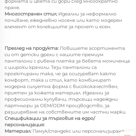
формата и цвета си дори след многократно
пране.
Многостранен стил:
Идеални за неформално
почиване, ежедневно носене или като модерен
елемент от колекциите за пролет и есен.
Преглед на продукта:
Повишете асортимента
си от детски дрехи с нашите премиум
панталони с рибена плетка за бебета момиченца
с широки крачоли. Тези панталони са
проектирани така, че да осигуряват както
комфорт, така и стил, като комбинират
модерна силуетна форма с висококачествен,
приятен за кожата материал. Идеални за
професионални купувачи, търсещи надеждни
партньори за OEM/ODM производство, за
разширяване на собствените им частни марки.
Спецификации за търговия на едро/
персонализация:
Материал:
Памук/спандекс или персонализирана