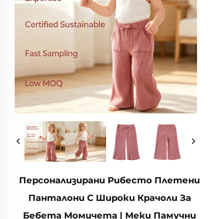
Персонализирани Рибесто Плетени
Панталони С Широки Крачоли За
Бебета Момичета | Меки Памучни