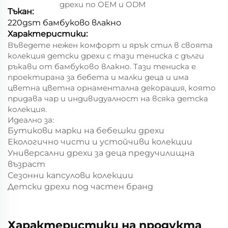
дрехи по OEM и ODM
Тъкан:
220gsm бамбуково влакно
Характеристики:
Въведете нежен комфорт и ярък стил в своята
колекция детски дрехи с тази тениска с дълги
ръкави от бамбуково влакно. Тази тениска е
проектирана за бебета и малки деца и има
цветна цветна орнаментална декорация, която
придава чар и индивидуалност на всяка детска
колекция.
Идеално за:
Бутикови марки на бебешки дрехи
Екологично чисти и устойчиви колекции
Универсални дрехи за деца предучилищна
възраст
Сезонни капсулови колекции
Детски дрехи под частен бранд
Характеристики на продукта