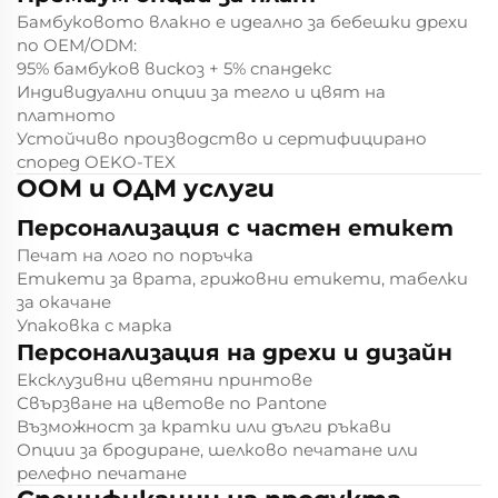
Бамбуковото влакно е идеално за бебешки дрехи
по OEM/ODM:
95% бамбуков вискоз + 5% спандекс
Индивидуални опции за тегло и цвят на
платното
Устойчиво производство и сертифицирано
според OEKO-TEX
ООМ и ОДМ услуги
Персонализация с частен етикет
Печат на лого по поръчка
Етикети за врата, грижовни етикети, табелки
за окачане
Упаковка с марка
Персонализация на дрехи и дизайн
Ексклузивни цветяни принтове
Свързване на цветове по Pantone
Възможност за кратки или дълги ръкави
Опции за бродиране, шелково печатане или
релефно печатане