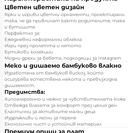
Цветен цветен дизайн
Ярки и игриви цветни орнаменти, проектирани
така, че да привличат както родителите, така
и бутиците.
Перфектно за:
Ежедневни неформални облекла
Игри през пролетта и лятото
Бутикови колекции
Модни дрехи за бебета, подходящи за Instagram
Меко и дишаемо бамбуково влакно
Изработена от бамбуков вискоз, който
осигурява естествена мекота и превъзходна
дишаемост.
Предимства:
Хипоалергенно и нежно за чувствителната кожа
Отвежда влагата за комфорт през целия ден
Еластични за активните малки деца
Издръжливи и лесни за перене
Екологично чист и устойчив материал
Премиум опции за плат