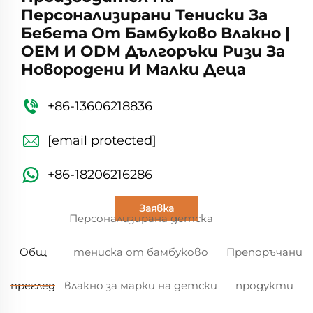
Персонализирани Тениски За
Бебета От Бамбуково Влакно |
OEM И ODM Дългоръки Ризи За
Новородени И Малки Деца
+86-13606218836
[email protected]
+86-18206216286
Заявка
Персонализирана детска
Общ
тениска от бамбуково
Препоръчани
преглед
влакно за марки на детски
продукти