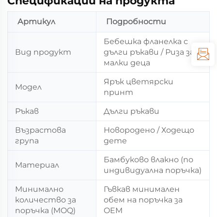
Спецификации на продукта
Артикул
Подробности
Бебешка фланелка с
Вид продукт
дълги ръкави / Риза за
малки деца
Ярък цветярски
Модел
принт
Ръкав
Дълги ръкави
Възрастова
Новородено / Ходещо
група
дете
Бамбуково влакно (по
Материал
индивидуална поръчка)
Минимално
Гъвкав минимален
количество за
обем на поръчка за
поръчка (MOQ)
OEM