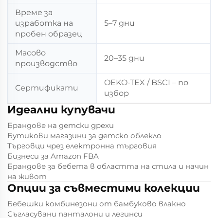
Време за
изработка на
5–7 дни
пробен образец
Масово
20–35 дни
производство
OEKO-TEX / BSCI – по
Сертификати
избор
Идеални купувачи
Брандове на детски дрехи
Бутикови магазини за детско облекло
Търговци чрез електронна търговия
Бизнеси за Amazon FBA
Брандове за бебета в областта на стила и начин
на живот
Опции за съвместими колекции
Бебешки комбинезони от бамбуково влакно
Съгласувани панталони и легинси