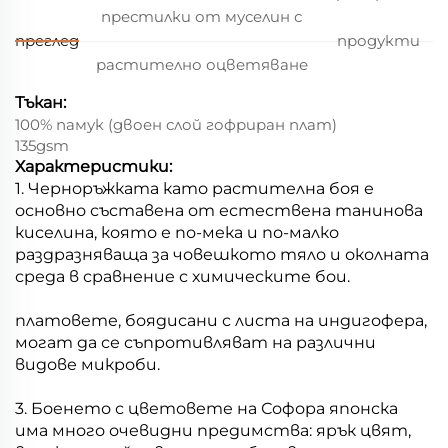
престилки от муселин с
преглед
продукти
растително оцветяване
Тъкан:
100% памук (двоен слой гофриран плат)
135gsm
Характеристики:
1. Черноръжката като растителна боя е
основно съставена от естествена танинова
киселина, която е по-мека и по-малко
раздразняваща за човешкото тяло и околната
среда в сравнение с химическите бои.
платовете, боядисани с листа на индигофера,
могат да се съпротивляват на различни
видове микроби.
3. Боенето с цветовете на Софора японска
има много очевидни предимства: ярък цвят,