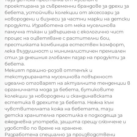
проектирана за съвременни брандове за дрехи за
бебета, устойчиви колекции от аксесоари за
новородени и бизнеси за частни марки на детски
продукти. Изработена от мека муселинова
памучна тъкан и завършена с екологично чист
процес на оцветяване с растителни бои,
престилката комбинира естествен комфорт,
лека въздушност и минималистичен премиален
стил за днешния глобален пазар на продукти за
бебета.
Мекият прашно-розов оттенък и
текстурираната муселинова повърхност
идеално отговарят на актуалните тенденции в
органичната мода за бебета, бутиковите
колекции за новородени и скандинавската
естетика в дрехите за бебета. Нежна към
чувствителната кожа на бебетата, тази
детска хранителна престилка е подходяща за
ежедневна употреба, защита срещу слюнчене и
удобство по време на хранене.
Разработена специално за производствени