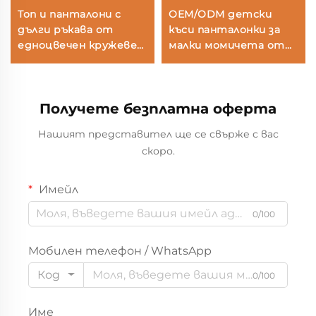
Топ и панталони с
OEM/ODM детски
дълги ръкава от
къси панталонки за
едноцвечен кружевен
малки момичета от
материал
100% памук, боядисани
с естествени
растителни бои,
Получете безплатна оферта
тай-дай, за лятна
употреба, с
Нашият представител ще се свърже с вас
еластичен кръстосан
скоро.
пояс и джобове,
персонализирани, за
търговско
Имейл
дистрибуция, частен
0/100
етикет
Мобилен телефон / WhatsApp
Код
0/100
Име