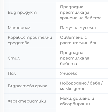
Предпазна
Вид продукт
престилка за
хранене на бебета
Материал
Памучна муселин
Корабостроителни
Оцветени с
средства
растителни бои
Предпазна
Стил
престилка за
бебета
Пол
Унисекс
Новородено / бебе /
Възрастова група
малко дете
Меки, дишани и
Характеристики
абсорбиращи