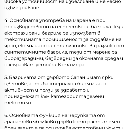
висока устойчивост на избеляване и не лесно
избледняване.
4. Основната употреба на марена е при
производството на естествени багрила. Тези
екстрахирани багрила се използват в
текстилната промишленост за създаване на
ярки, екологично чисти платове. За разлика от
синтетичните багрила, тези от марена са
биоразградими, безвредни за околната среда и
насърчават устойчивата мода.
5. Багрилата от дървото Сапан имат ярки
цветове, антибактериална биологична
активност и ползи за здравето и
принадлежат към категорията зелени
текстили.
6. Основната функция на черупката от
гранатово ябълково дърво като растителен
боен агент е да осигурява естествени жълти