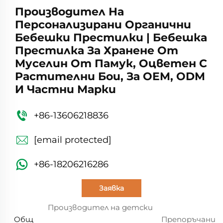
Производител На
Персонализирани Органични
Бебешки Престилки | Бебешка
Престилка За Хранене От
Муселин От Памук, Оцветен С
Растителни Бои, За OEM, ODM
И Частни Марки
+86-13606218836
[email protected]
+86-18206216286
Заявка
Производител на детски
Общ
Препоръчани