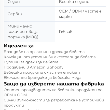
Сезон
Всички сезони
OEM / ODM / частен
Сервиз
марки
Минимално
количество за
Гъвкав
поръчка (MOQ)
Идеален за
Брандове на органични дрехи за бебета
Колекции от устойчиви аксесоари за бебета
Бутици за дрехи за бебета
Продавачи в Amazon и Shopify
Бебешки продукти с частен етикет
Екологични брандове за бебешка мода
Защо да изберете нашата фабрика
Опитен производител на бебешки продукти по
OEM и ODM
Силни възможности за разработка на устойчиви
продукти