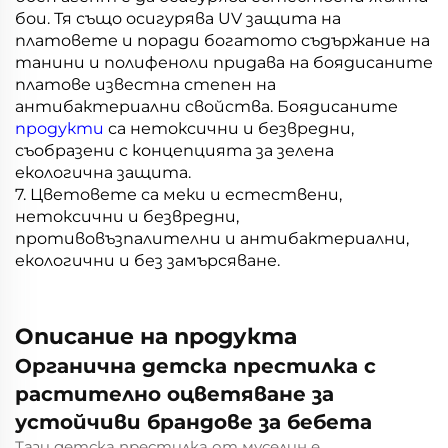
бои. Тя също осигурява UV защита на
платовете и поради богатото съдържание на
танини и полифеноли придава на боядисаните
платове известна степен на
антибактериални свойства. Боядисаните
продукти
са нетоксични и безвредни,
съобразени с концепцията за зелена
екологична защита.
7. Цветовете са меки и естествени,
нетоксични и безвредни,
противовъзпалителни и антибактериални,
екологични и без замърсяване.
Описание на продукта
Органична детска престилка с
растително оцветяване за
устойчиви брандове за бебета
Тази детска престилка от муселин е