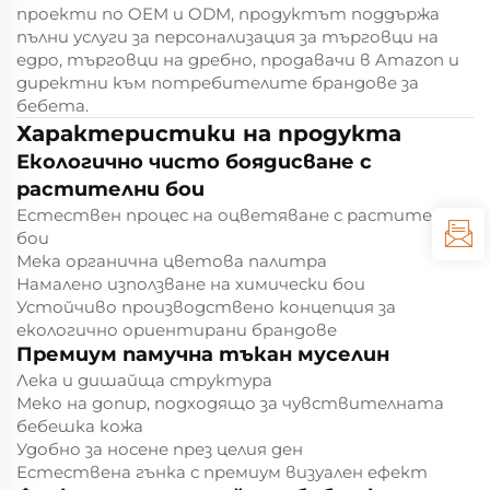
проекти по OEM и ODM, продуктът поддържа
пълни услуги за персонализация за търговци на
едро, търговци на дребно, продавачи в Amazon и
директни към потребителите брандове за
бебета.
Характеристики на продукта
Екологично чисто боядисване с
растителни бои
Естествен процес на оцветяване с растителни
бои
Мека органична цветова палитра
Намалено използване на химически бои
Устойчиво производствено концепция за
екологично ориентирани брандове
Премиум памучна тъкан муселин
Лека и дишайща структура
Меко на допир, подходящо за чувствителната
бебешка кожа
Удобно за носене през целия ден
Естествена гънка с премиум визуален ефект