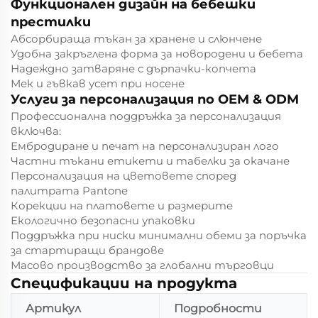
Функционален дизайн на бебешки
престилки
Абсорбираща тъкан за хранене и слюнчене
Удобна закръглена форма за новородени и бебета
Надеждно затваряне с дърпачки-копчета
Мек и гъвкав усет при носене
Услуги за персонализация по OEM & ODM
Профессионална поддръжка за персонализация
включва:
Ембродиране и печат на персонализиран лого
Частни тъкани етикети и табелки за окачане
Персонализация на цветовете според
палитрата Pantone
Корекции на платовете и размерите
Екологично безопасни упаковки
Поддръжка при ниски минимални обеми за поръчка
за стартиращи брандове
Масово производство за глобални търговци
Спецификации на продукта
Артикул
Подробности