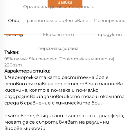
Заявка
Органична детска пелерина с
Общ
растително оцветяване |
Препоръчани
преглед
Екологична и
продукти
персонализирана
Тъкан:
95% памук 5% спандекс (Трикотажна материя)
220gsm
Характеристики:
1. Черноръжката като растителна боя е
основно съставена от естествена танинова
киселина, която е по-мека и по-малко
раздразняваща за човешкото тяло и околната
среда в сравнение с химическите бои.
платовете, боядисани с листа на индигофера,
могат да се съпротивляват на различни
видове микроби.