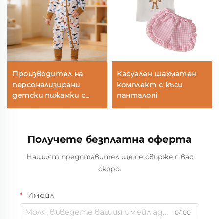
Производител на
Касуален шахматен
персонализирани
комплект с къси
детски пижамки с
панталoni
формата на
динозаври |
Доставчик на OEM и
Получете безплатна оферта
ODM детски пижамки
с цип за новородени и
Нашият представител ще се свърже с вас
частни етикети
скоро.
Имейл
0/100