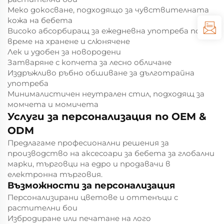
Меко докосване, подходящо за чувствителната
кожа на бебета
Високо абсорбиращ за ежедневна употреба по
време на хранене и слюнячене
Лек и удобен за новородени
Затваряне с копчета за лесно обличане
Издръжливо ръбно обшиване за дълготрайна
употреба
Минималистичен неутрален стил, подходящ за
момчета и момичета
Услуги за персонализация по OEM &
ODM
Предлагаме професионални решения за
производство на аксесоари за бебета за глобални
марки, търговци на едро и продавачи в
електронна търговия.
Възможности за персонализация
Персонализирани цветове и оттенъци с
растителни бои
Избродиране или печатане на лого