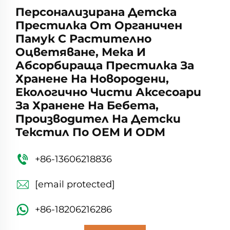
Персонализирана Детска
Престилка От Органичен
Памук С Растително
Оцветяване, Мека И
Абсорбираща Престилка За
Хранене На Новородени,
Екологично Чисти Аксесоари
За Хранене На Бебета,
Производител На Детски
Текстил По OEM И ODM
+86-13606218836
[email protected]
+86-18206216286