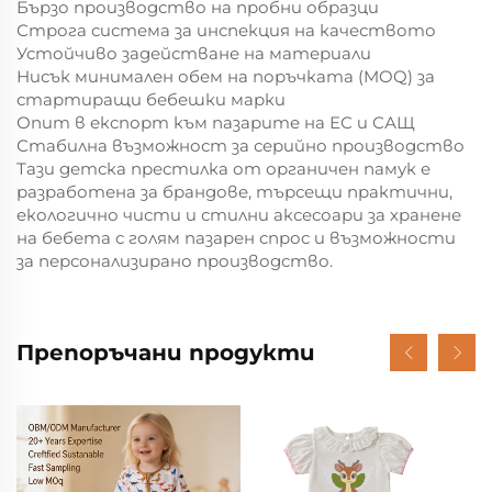
Бързо производство на пробни образци
Строга система за инспекция на качеството
Устойчиво задействане на материали
Нисък минимален обем на поръчката (MOQ) за
стартиращи бебешки марки
Опит в експорт към пазарите на ЕС и САЩ
Стабилна възможност за серийно производство
Тази детска престилка от органичен памук е
разработена за брандове, търсещи практични,
екологично чисти и стилни аксесоари за хранене
на бебета с голям пазарен спрос и възможности
за персонализирано производство.
Препоръчани продукти