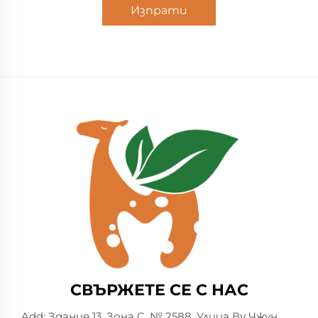
Изпрати
СВЪРЖЕТЕ СЕ С НАС
Add: Здание 13, Зона C, № 2588, Улица Ву Чжун,