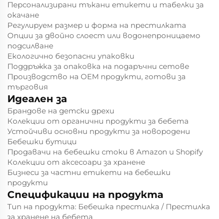
Персонализирани тъкани етикети и табелки за
окачане
Регулируем размер и форма на престилката
Опции за двойно слоест или водонепроницаемо
подсилване
Екологично безопасни упаковки
Поддръжка за опаковка на подаръчни сетове
Производство на OEM продукти, готови за
търговия
Идеален за
Брандове на детски дрехи
Колекции от органични продукти за бебета
Устойчиви основни продукти за новородени
Бебешки бутици
Продавачи на бебешки стоки в Amazon и Shopify
Колекции от аксесоари за хранене
Бизнеси за частни етикети на бебешки
продукти
Спецификации на продукта
Тип на продукта: Бебешка престилка / Престилка
за хранене на бебета