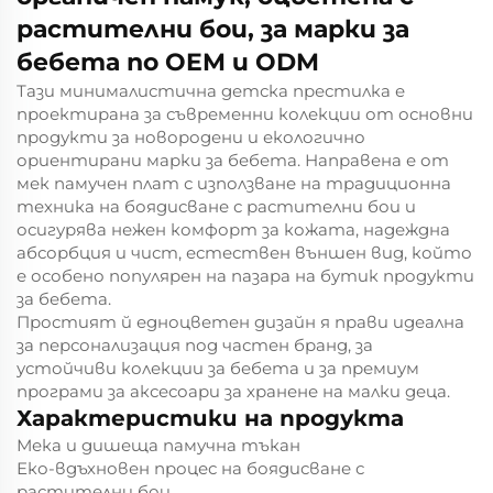
растителни бои, за марки за
бебета по OEM и ODM
Тази минималистична детска престилка е
проектирана за съвременни колекции от основни
продукти за новородени и екологично
ориентирани марки за бебета. Направена е от
мек памучен плат с използване на традиционна
техника на боядисване с растителни бои и
осигурява нежен комфорт за кожата, надеждна
абсорбция и чист, естествен външен вид, който
е особено популярен на пазара на бутик продукти
за бебета.
Простият й едноцветен дизайн я прави идеална
за персонализация под частен бранд, за
устойчиви колекции за бебета и за премиум
програми за аксесоари за хранене на малки деца.
Характеристики на продукта
Мека и дишеща памучна тъкан
Еко-вдъхновен процес на боядисване с
растителни бои