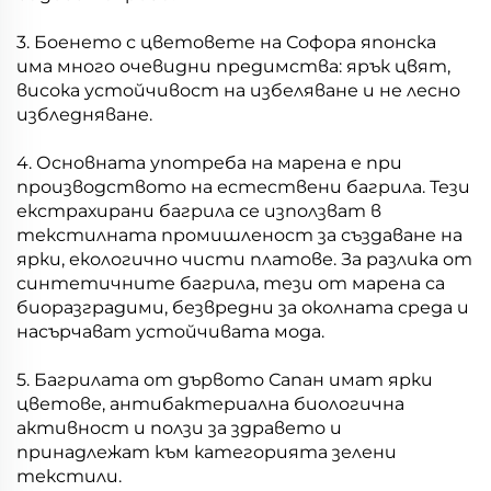
3. Боенето с цветовете на Софора японска
има много очевидни предимства: ярък цвят,
висока устойчивост на избеляване и не лесно
избледняване.
4. Основната употреба на марена е при
производството на естествени багрила. Тези
екстрахирани багрила се използват в
текстилната промишленост за създаване на
ярки, екологично чисти платове. За разлика от
синтетичните багрила, тези от марена са
биоразградими, безвредни за околната среда и
насърчават устойчивата мода.
5. Багрилата от дървото Сапан имат ярки
цветове, антибактериална биологична
активност и ползи за здравето и
принадлежат към категорията зелени
текстили.