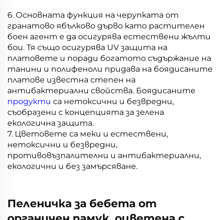
6. Основната функция на черупката от
гранатово ябълково дърво като растителен
боен агент е да осигурява естествени жълти
бои. Тя също осигурява UV защита на
платовете и поради богатото съдържание на
танини и полифеноли придава на боядисаните
платове известна степен на
антибактериални свойства. Боядисаните
продукти
са нетоксични и безвредни,
съобразени с концепцията за зелена
екологична защита.
7. Цветовете са меки и естествени,
нетоксични и безвредни,
противовъзпалителни и антибактериални,
екологични и без замърсяване.
Пеленичка за бебета от
органичен памук, оцветена с