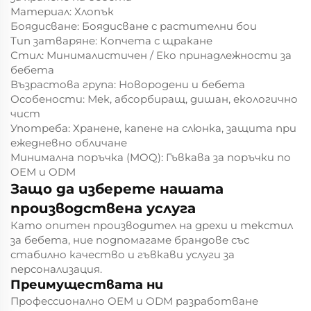
Материал: Хлопък
Боядисване: Боядисване с растителни бои
Тип затваряне: Копчета с щракане
Стил: Минималистичен / Еко принадлежности за
бебета
Възрастова група: Новородени и бебета
Особености: Мек, абсорбиращ, дишан, екологично
чист
Употреба: Хранене, капене на слюнка, защита при
ежедневно обличане
Минимална поръчка (MOQ): Гъвкава за поръчки по
OEM и ODM
Защо да изберете нашата
производствена услуга
Като опитен производител на дрехи и текстил
за бебета, ние подпомагаме брандове със
стабилно качество и гъвкави услуги за
персонализация.
Преимуществата ни
Профессионално OEM и ODM разработване