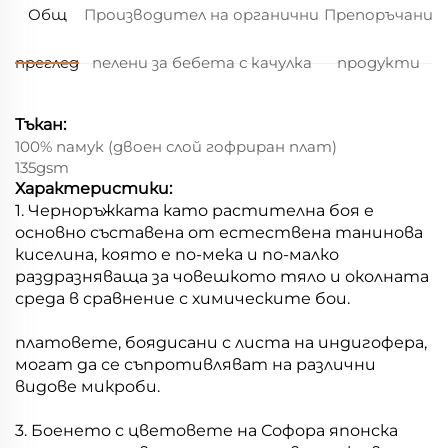
Общ
Производител на органични
Препоръчани
преглед
пелени за бебета с качулка
продукти
Тъкан:
100% памук (двоен слой гофриран плат)
135gsm
Характеристики:
1. Черноръжката като растителна боя е
основно съставена от естествена танинова
киселина, която е по-мека и по-малко
раздразняваща за човешкото тяло и околната
среда в сравнение с химическите бои.
платовете, боядисани с листа на индигофера,
могат да се съпротивляват на различни
видове микроби.
3. Боенето с цветовете на Софора японска