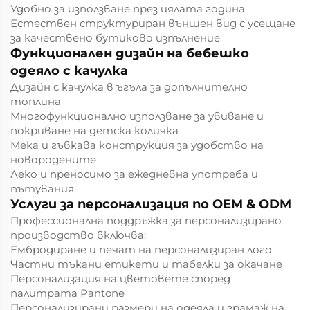
Удобно за използване през цялата година
Естествен структуриран външен вид с усещане
за качествено бутиково изпълнение
Функционален дизайн на бебешко
одеяло с качулка
Дизайн с качулка в ъгъла за допълнително
топлина
Многофункционално използване за увиване и
покриване на детска количка
Мека и гъвкава конструкция за удобство на
новородените
Леко и преносимо за ежедневна употреба и
пътувания
Услуги за персонализация по OEM & ODM
Профессионална поддръжка за персонализирано
производство включва:
Ембродиране и печат на персонализиран лого
Частни тъкани етикети и табелки за окачане
Персонализация на цветовете според
палитрата Pantone
Персонализирани размери на одеяла и грамаж на