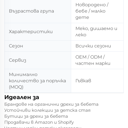
Новородено /
Възрастова група
бебе / малко
дете
Меко, дишаемо и
Характеристики
леко
Сезон
Всички сезони
OEM / ODM /
Сервиз
частен марки
Минимално
количество за поръчка
Гъвкав
(MOQ)
Идеален за
Брандове на органични дрехи за бебета
Устойчиви колекции за детска стая
Бутици за дрехи за бебета
Продавачи в Amazon и Shopify