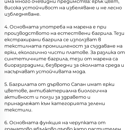
има много очевидни предимства: ярък цвят,
висока устойчивост на избеляване и не лесно
избледняване.
4. Основната употреба на марена е при
производството на естествени багрила. Тези
екстрахирани багрила се използват в
текстилната промишленост за създаване на
ярки, екологично чисти платове. За разлика от
синтетичните багрила, тези от марена са
биоразградими, безвредни за околната среда и
насърчават устойчивата мода.
5. Багрилата от дървото Сапан имат ярки
цветове, антибактериална биологична
активност и ползи за здравето и
принадлежат към категорията зелени
текстили.
6. Основната функция на черупката от
гранатово ябълково дърво като растителен