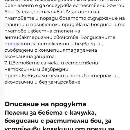
боен агент е да осигурява естествени жълти
бои. Тя също осигурява UV защита на
платовете и поради богатото съдържание на
танини и полифеноли придава на боядисаните
платове известна степен на
антибактериални свойства. Боядисаните
продукти
са нетоксични и безвредни,
съобразени с концепцията за зелена
екологична защита.
7. Цветовете са меки и естествени,
нетоксични и безвредни,
противовъзпалителни и антибактериални,
екологични и без замърсяване.
Описание на продукта
Пелени за бебета с качулка,
боядисани с растителни бои, за
устойчиви колекции от дрехи за