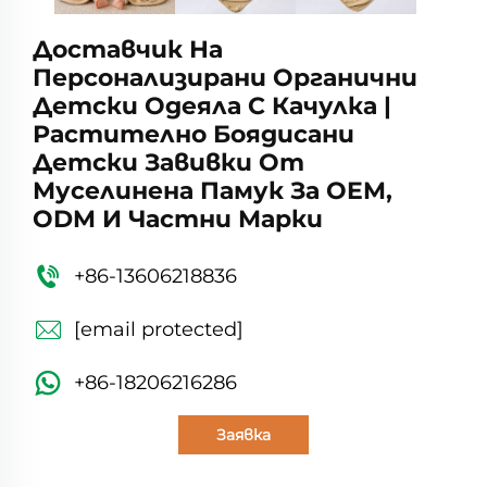
Доставчик На
Персонализирани Органични
Детски Одеяла С Качулка |
Растително Боядисани
Детски Завивки От
Муселинена Памук За OEM,
ODM И Частни Марки
+86-13606218836
[email protected]
+86-18206216286
Заявка