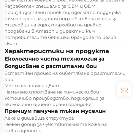
Разработен специално за OEM и ODM
производствени проекти, одеялото поддържа
пълна персонализация под собствена марка за
търговци на едро, търговци на дребно,
продавачи в Amazon и директни към
потребителите бебешки брандове по целия
свят.
Характеристики на продукта
Екологично чиста технология за
боядисване с растителни бои
Естествен процес на оцветяване с растителни
бои
Мек и органичен цвят
Намалено използване на химически бои
Устойчиво производство, подходящо за
екологично ориентирани брандове
Премиум памучна тъкан муселин
Лека и дишайща структура
Нежен допир за чувствителната кожа на
новородените