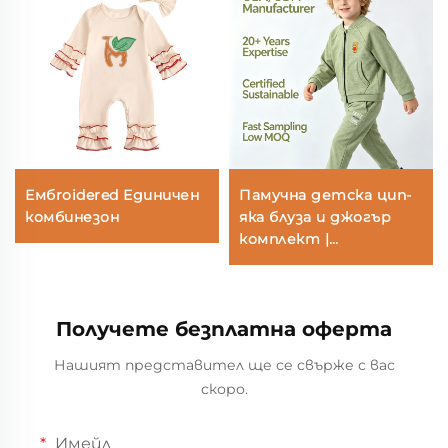
Ембroidered Единичен
Памучна детска цип-
комбинезон
яка блуза и джогър
комплект |
Производител на
детско облекло,
боядисано с
Получете безплатна оферта
растителни бои, OEM
и ODM
Нашият представител ще се свърже с вас
скоро.
Имейл