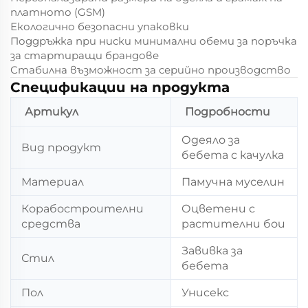
платното (GSM)
Екологично безопасни упаковки
Поддръжка при ниски минимални обеми за поръчка
за стартиращи брандове
Стабилна възможност за серийно производство
Спецификации на продукта
Артикул
Подробности
Одеяло за
Вид продукт
бебета с качулка
Материал
Памучна муселин
Корабостроителни
Оцветени с
средства
растителни бои
Завивка за
Стил
бебета
Пол
Унисекс