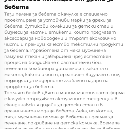
бебета
Тази пелена за бебета с качулка е специално
проектирана за устойчиви марки за дрехи за
бебета, бутикови колекции за детски стаи и
бизнеси за частни етикети, които предлагат
аксесоари за новородени и търсят екологично
чисти и премиум качество текстилни продукти
за бебета. Изработена от мека муслинена
памучна тъкан и завършена чрез естествен
процес на боядисване с растителни бои,
пелената комбинира дишаемост, лекота и
мекота, както и чист, органичен визуален стил,
подходящ за модерните глобални пазари на
продукти за бебета.
Топлият бежов цвят и минималистичната форма
с качулка отразяват актуалните тенденции в
скандинавския дизайн за детски стаи и в
органичната мода за бебета. Лека, но уютна,
тази муслинена пелена за бебета е идеална за
пеленане, покриване на детска количка, време за
дрямка, пътувания и ежедневна грижа за бебета.