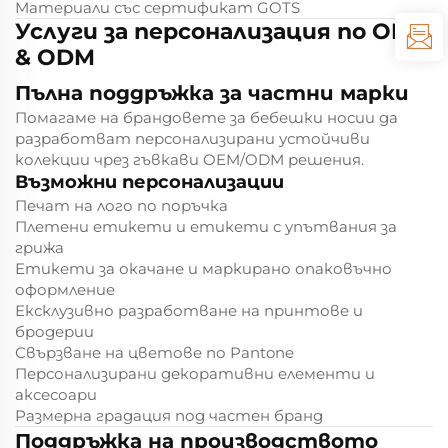
Материали със сертификат GOTS
Услуги за персонализация по OEM
& ODM
Пълна поддръжка за частни марки
Помагаме на брандовете за бебешки носии да
разработват персонализирани устойчиви
колекции чрез гъвкави OEM/ODM решения.
Възможни персонализации
Печат на лого по поръчка
Плетени етикети и етикети с упътвания за
грижа
Етикети за окачане и маркирано опаковъчно
оформление
Ексклузивно разработване на принтове и
бродерии
Свързване на цветове по Pantone
Персонализирани декоративни елементи и
аксесоари
Размерна градация под частен бранд
Поддръжка на производството