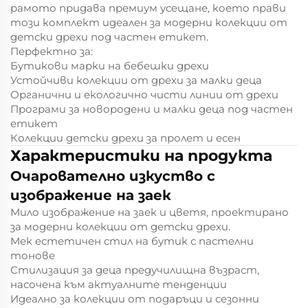
рамото придава премиум усещане, което прави
този комплект идеален за модерни колекции от
детски дрехи под частен етикет.
Перфектно за:
Бутикови марки на бебешки дрехи
Устойчиви колекции от дрехи за малки деца
Органични и екологично чисти линии от дрехи
Програми за новородени и малки деца под частен
етикет
Колекции детски дрехи за пролет и есен
Характеристики на продукта
Очарователно изкуство с
изображение на заек
Мило изображение на заек и цветя, проектирано
за модерни колекции от детски дрехи.
Мек естетичен стил на бутик с пастелни
тонове
Стилизация за деца предучилищна възраст,
насочена към актуалните тенденции
Идеално за колекции от подаръци и сезонни