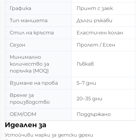
Графика
Принт с заек
Тип маншета
Дълги ръкави
Стил на кръста
Еластичен колан
Сезон
Пролет / Есен
Минимално
количество за
Гъвкав
поръчка (MOQ)
Взимане на проба
5–7 дни
Време за
20–35 дни
производство
OEM/ODM
Поддържано
Идеален за
Устойчиви марки за детски дрехи