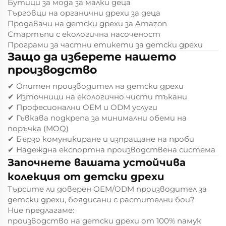
Бутици за мода за малки деца
Търговци на органични дрехи за деца
Продавачи на детски дрехи за Amazon
Стартъпи с екологична насоченост
Програми за частни етикети за детски дрехи
Защо да изберете нашето
производство
✔ Опитен производител на детски дрехи
✔ Източници на екологично чисти тъкани
✔ Професионални OEM и ODM услуги
✔ Гъвкава подкрепа за минимални обеми на
поръчка (MOQ)
✔ Бързо комуникиране и изпращане на проби
✔ Надеждна експортна производствена система
Започнете вашата устойчива
колекция от детски дрехи
Търсите ли доверен OEM/ODM производител за
детски дрехи, боядисани с растителни бои?
Ние предлагаме:
производство на детски дрехи от 100% памук