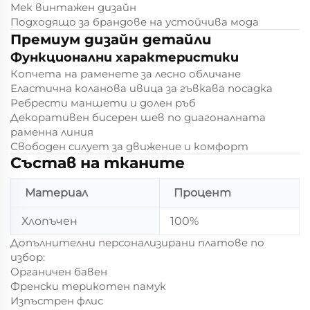
Мек винтажен дизайн
Подходящо за брандове на устойчива мода
Премиум дизайн детайли
Функционални характеристики
Копчета на раменете за лесно обличане
Еластична коланова ивица за гъвкава посадка
Ребрести маншети и долен ръб
Декоративен бисерен шев по диагоналната
раменна линия
Свободен силует за движение и комфорт
Състав на тканите
Материал
Процент
Хлопъчен
100%
Допълнителни персонализирани платове по
избор:
Органичен бавен
Френски терикотен памук
Изпъстрен флис