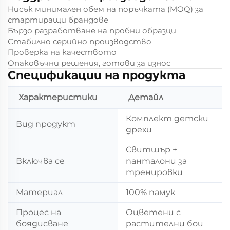
Нисък минимален обем на поръчката (MOQ) за
стартиращи брандове
Бързо разработване на пробни образци
Стабилно серийно производство
Проверка на качеството
Опаковъчни решения, готови за износ
Спецификации на продукта
Характеристики
Детайл
Комплект детски
Вид продукт
дрехи
Свитшър +
Включва се
панталони за
тренировки
Материал
100% памук
Процес на
Оцветени с
боядисване
растителни бои