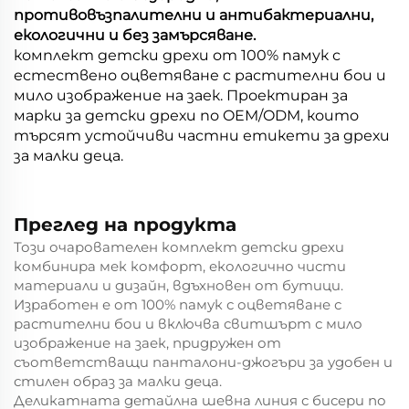
противовъзпалителни и антибактериални,
екологични и без замърсяване.
комплект детски дрехи от 100% памук с
естествено оцветяване с растителни бои и
мило изображение на заек. Проектиран за
марки за детски дрехи по OEM/ODM, които
търсят устойчиви частни етикети за дрехи
за малки деца.
Преглед на продукта
Този очарователен комплект детски дрехи
комбинира мек комфорт, екологично чисти
материали и дизайн, вдъхновен от бутици.
Изработен е от 100% памук с оцветяване с
растителни бои и включва свитшърт с мило
изображение на заек, придружен от
съответстващи панталони-джогъри за удобен и
стилен образ за малки деца.
Деликатната детайлна шевна линия с бисери по