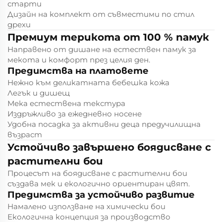
старти
Дизайн на комплект от съвместими по стил
дрехи
Премиум терикота от 100 % памук
Направено от дишане на естествен памук за
мекота и комфорт през целия ден.
Предимства на платовете
Нежно към деликатната бебешка кожа
Легък и дишещ
Мека естествена текстура
Издръжливо за ежедневно носене
Удобна посадка за активни деца предучилищна
възраст
Устойчиво завършено боядисване с
растителни бои
Процесът на боядисване с растителни бои
създава мек и екологично ориентиран цвят.
Предимства за устойчиво развитие
Намалено използване на химически бои
Екологична концепция за производство