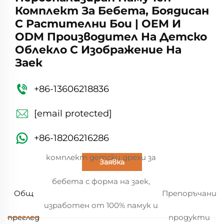
Комплект За Бебета, Боядисан
С Растителни Бои | OEM И
ODM Производител На Детско
Облекло С Изображение На
Заек
+86-13606218836
[email protected]
+86-18206216286
комплект детски дрехи за
Заявка
бебета с форма на заек,
Общ
Препоръчани
изработен от 100% памук и
преглед
продукти