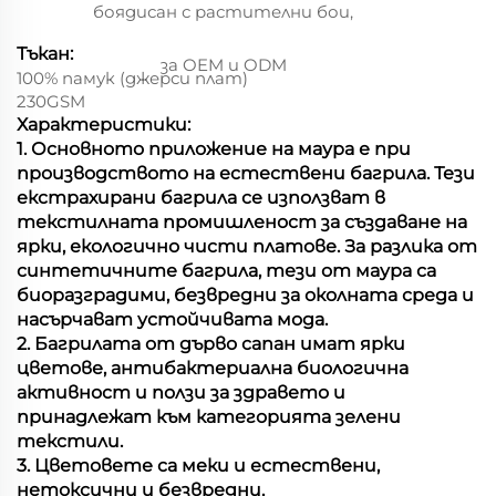
боядисан с растителни бои,
Тъкан:
за OEM и ODM
100% памук (джерси плат)
230GSM
Характеристики:
1. Основното приложение на маура е при
производството на естествени багрила. Тези
екстрахирани багрила се използват в
текстилната промишленост за създаване на
ярки, екологично чисти платове. За разлика от
синтетичните багрила, тези от маура са
биоразградими, безвредни за околната среда и
насърчават устойчивата мода.
2. Багрилата от дърво сапан имат ярки
цветове, антибактериална биологична
активност и ползи за здравето и
принадлежат към категорията зелени
текстили.
3. Цветовете са меки и естествени,
нетоксични и безвредни,