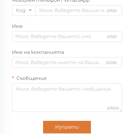
Мобилен телефон / WhatsApp
панделки отстрани,
Код
0/100
търговия на едро
Име
0/100
Име на компанията
0/200
Съобщение
0/1000
Изпрати