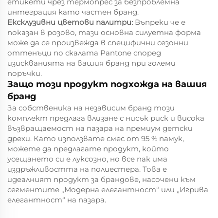
етикети чрез термопрес за безпроблемна
интеграция като частен бранд.
Ексклузивни цветови палитри:
Въпреки че е
показан в розово, тази основна силуетна форма
може да се произвежда в специфични сезонни
оттенъци по скалата Pantone според
изискванията на вашия бранд при големи
поръчки.
Защо този продукт подхожда на вашия
бранд
За собственика на независим бранд този
комплект предлага влизане с нисък риск и висока
възвращаемост на пазара на премиум детски
дрехи. Като използвате смес от 95 % памук,
можете да предлагате продукт, който
усещането си е луксозно, но все пак има
издръжливостта на полиестера. Това е
идеалният продукт за брандове, насочени към
сегментите „Модерна елегантност“ или „Игрива
елегантност“ на пазара.