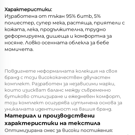
Характеристики:
Изработена от тъкан 95% бumb, 5%
полиестер, супер мека, растяща, приятели с
кожата, лека, продължителна, трудно
деформируема, дишеща и комфортна за
носяне. Ловко осенната облекла за бебе
момичета.
Повдигнете неформалната колекция на своя
бранд с този висококачествен двучастен
комплект. Разработен за независими марки,
които изискват баланс между съвременно
бутиково стилизиране и ежедневен комфорт,
този комплект осигурява изтънчена основа за
уникалната идентичност на вашия бранд.
Материал и производствени
характеристики на текстила
Оптимизирана смес за високи постижения: