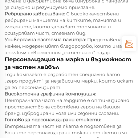
колана и декоративна бяла шнуровка с панделка
за сигурно и регулируемо прилягане.
Ребрирано завършване:
С висококачествени
ребрирани маншети на китките, талията и
глезените, които запазват топлината и
осигуряват чист, стегнат вид.
Универсална пастелна палитра:
Представена в
нежен, модерен цвят бледорозово, който има
апел към съвременния „естетичен“ пазар.
Персонализация на марка и възможност
за частен лейбъл
Този комплект е разработен специално като
„геро продукт“ за независими марки, които искат
да го персонализират:
Високоточна графична композиция:
Централната част на гърдите е оптимизирано
пространство за собствени герои на вашия
бранд, избродирани лога или сезонни слогани.
Готово за персонализирани етикети:
Вътрешната част на яката е подготвена за
вашите персонализирани тъкани етикети или