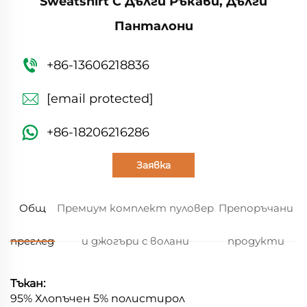
Sweatshirt С Дълги Ръкави, Дълги
Панталони
+86-13606218836
[email protected]
+86-18206216286
Заявка
Общ
Премиум комплект пуловер
Препоръчани
преглед
и джогъри с волани
продукти
Тъкан:
95%
Хлопъчен
5% полистирол