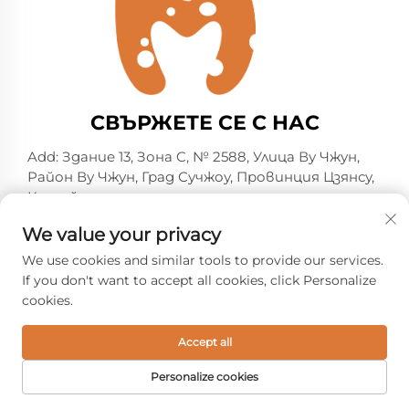
СВЪРЖЕТЕ СЕ С НАС
Add: Здание 13, Зона C, № 2588, Улица Ву Чжун,
Район Ву Чжун, Град Сучжоу, Провинция Цзянсу,
Китай
Тел.:
+86-13606218836
We value your privacy
Имейл:
[email protected]
We use cookies and similar tools to provide our services.
If you don't want to accept all cookies, click Personalize
cookies.
© Всички права запазени. 2026 Suzhou Shelmin Trade
Co., Ltd. -
Политика за поверителност
Accept all
Personalize cookies