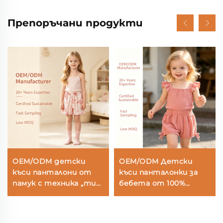
Препоръчани продукти
OEM/ODM детски
OEM/ODM Детски
къси панталони от
къси панталонки за
памук с техника „тие
бебета от 100%
дай“ | Производител
памук, двуслойни,
на неформални
гънеста марля с
детски къси
набръчкан ефект |