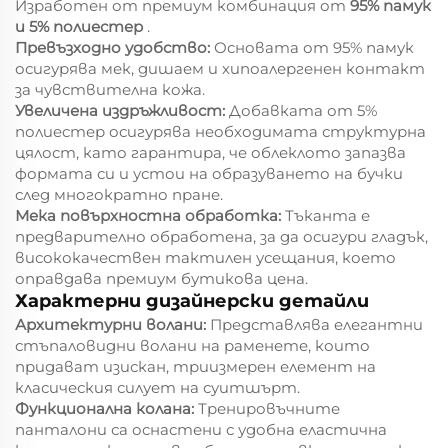
Изработен от премиум комбинация от
95% памук
и 5% полиестер
.
Превъзходно удобство:
Основата от 95% памук
осигурява мек, дишаем и хипоалергенен контакт
за чувствителна кожа.
Увеличена издръжливост:
Добавката от 5%
полиестер осигурява необходимата структурна
цялост, като гарантира, че облеклото запазва
формата си и устои на образуването на бучки
след многократно пране.
Мека повърхностна обработка:
Тъканта е
предварително обработена, за да осигури гладък,
висококачествен тактилен усещания, което
оправдава премиум бутикова цена.
Характерни дизайнерски детайли
Архитектурни волани:
Представлява елегантни
стъпаловидни волани на раменете, които
придават изискан, триизмерен елемент на
класическия силует на суитшърт.
Функционална колана:
Тренировъчните
панталони са оснастени с удобна еластична