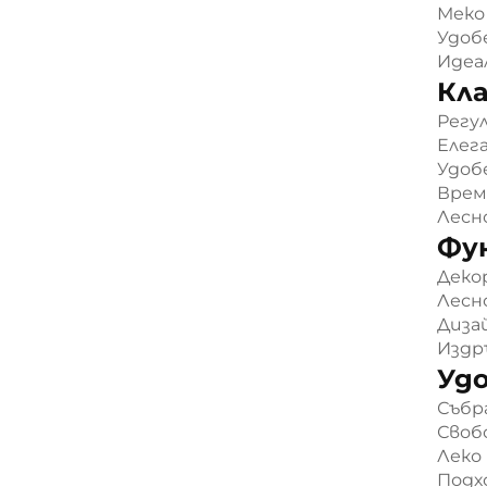
Меко
Удоб
Идеа
Кла
Регу
Елег
Удоб
Врем
Лесн
Фу
Деко
Лесн
Диза
Издр
Удо
Събр
Своб
Леко
Подх