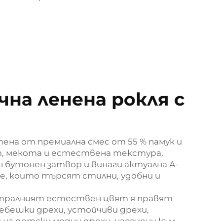
на ленена рокля с
тена от премиална смес от 55 % памук и
ст, мекота и естествена текстура.
н бутонен затвор и винаги актуална А-
ве, които търсят стилни, удобни и
тралният естествен цвят я правят
ебешки дрехи, устойчиви дрехи,
 на детски модни дрехи, насочени към