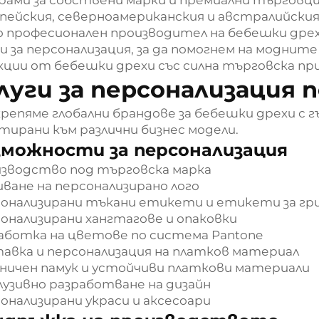
пейския, северноамериканския и австралийския 
 професионален производител на бебешки дрехи
ги за персонализация, за да помогнем на моднит
кции от бебешки дрехи със силна търговска п
луги за персонализация 
репяме глобални брандове за бебешки дрехи с 
тирани към различни бизнес модели.
зможности за персонализация
зводство под търговска марка
ване на персонализирано лого
онализирани тъкани етикети и етикети за гр
онализирани хангтагове и опаковки
аботка на цветове по система Pantone
авка и персонализация на платков материал
ничен памук и устойчиви платкови материали
лузивно разработване на дизайн
онализирани украси и аксесоари