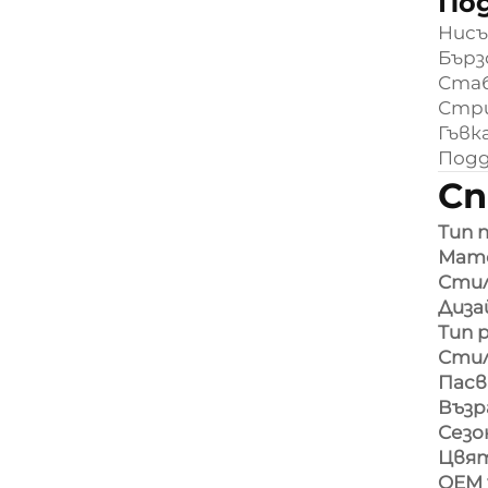
По
Нисъ
Бърз
Стаб
Стри
Гъвк
Подд
Сп
Тип 
Мат
Сти
Диза
Тип 
Стил
Пасв
Възр
Сезо
Цвя
OEM 