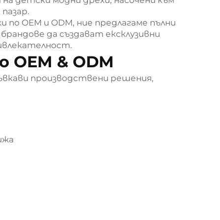
пазар.
 по OEM и ODM, ние предлагаме пълни
е брандове да създават ексклузивни
ривлекателност.
по OEM & ODM
гъвкави производствени решения,
ижа