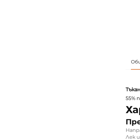
Об
Тъкан
55% п
Ха
Пре
Напр
Лек 