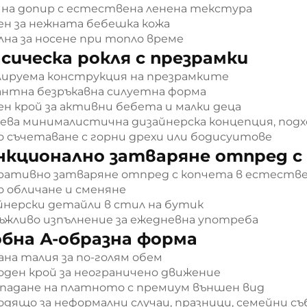
 на допир с естествена ленена текстура
ен за нежната бебешка кожа
лна за носене при топло време
сическа рокля с презрамки
лируема конструкция на презрамките
антна безръкавна силуетна форма
ен крой за активни бебета и малки деца
ева минималистична дизайнерска концепция, подх
о съчетаване с горни дрехи или бодисуитове
нкционално затваряне отпред с
ративно затваряне отпред с копчета в естеств
о обличане и сменяне
йнерски детайли в стил на бутик
ъжливо изпълнение за ежедневна употреба
бна А-образна форма
ана талия за по-голям обем
оден крой за неограничено движение
 падане на платното с премиум външен вид
одящо за неформални случаи, празници, семейни с