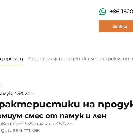
+86-182
Заявка
щ преглед
Персонализирана детска ленена рокля от 
:
амук, 45% лен
рактеристики на проду
миум смес от памук и лен
авено от 55% памук и 45% лен
и дишаем тъкан