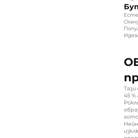
Бу
Есте
Скан
Попу
Идеа
OE
п
Тази
45 %
Рокл
обра
гото
Нейн
изкл
прог