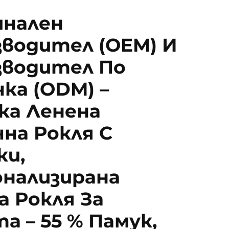
инален
водител (OEM) И
зводител По
ка (ODM) –
ка Ленена
на Рокля С
ки,
онализирана
 Рокля За
а – 55 % Памук,