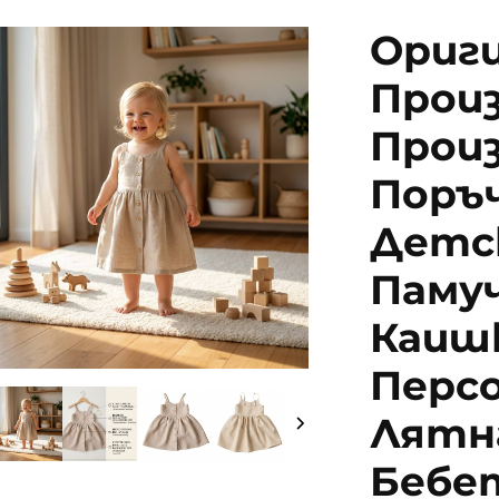
Ориг
Произ
Прои
Поръч
Детс
Памуч
Каиш
Перс
Лятна
Бебет