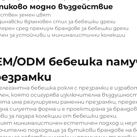
тиково модно въздействие
ствен земен цвят
динавски вдъхновен стил за бебешки дрехи
лярен сред премиум брандове за бебешки дрехи
лен за устойчиви и минималистични колекции
M/ODM бебешка памуч
резрамки
 елегантна бебешка рокля с презрамки е израбо
 лен, която осигурява изключителна въздушно
ята има регулируеми раменни презрамки, преде
зна силуетна форма и е проектирана за брандо
ви за пазара колекции от бебешки дрехи.
ият минималистичен естетичен подход и неу
ючително подходяща за бутикови брандове на б
рами за собствени марки и премиални търговци