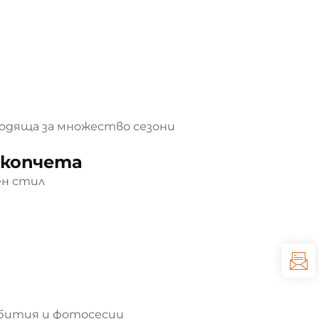
одяща за множество сезони
 копчета
ен стил
ъбития и фотосесии