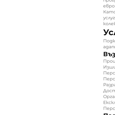
евро
Като
услу
коле
Ус
Подк
адап
Въ
Прои
Изши
Перс
Перс
Разр
Дост
Орга
Екск
Перс