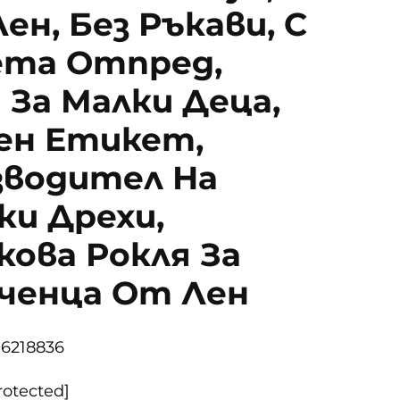
Лен, Без Ръкави, С
ета Отпред,
 За Малки Деца,
ен Етикет,
зводител На
и Дрехи,
ова Рокля За
ченца От Лен
06218836
rotected]