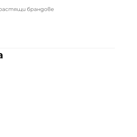
 растящи брандове
а