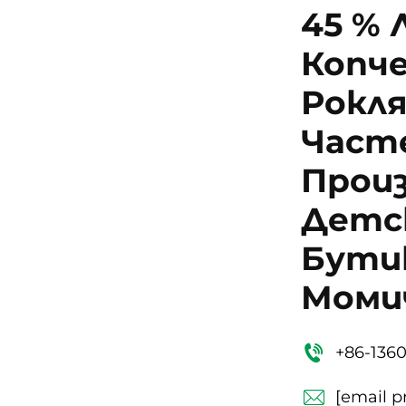
45 % 
Копч
Рокля
Част
Прои
Детск
Бутик
Моми
+86-136
[email p