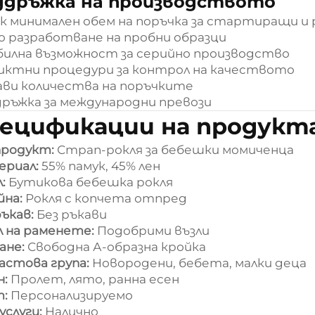
ддръжка на производството
к минимален обем на поръчка за стартиращи и
о разработване на пробни образци
илна възможност за серийно производство
ктни процедури за контрол на качеството
ави количества на поръчките
ръжка за международни превози
ецификации на продукт
продукт:
Страп-рокля за бебешки момиченца
ериал:
55% памук, 45% лен
л:
Бутикова бебешка рокля
йна:
Рокля с копчета отпред
ръкав:
Без ръкави
 на раменете:
Подобрими възли
ане:
Свободна А-образна кройка
астова група:
Новородени, бебета, малки деца
н:
Пролет, лято, ранна есен
т:
Персонализируемо
услуги:
Налично