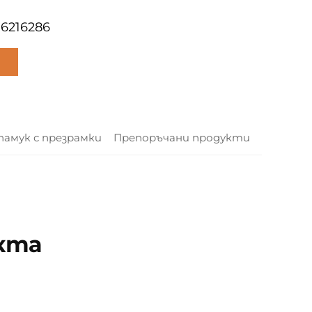
06216286
памук с презрамки
Препоръчани продукти
кта