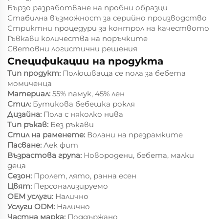
Бързо разработване на пробни образци
Стабилна възможност за серийно производство
Стриктни процедури за контрол на качеството
Гъвкави количества на поръчките
Световни логистични решения
Спецификации на продукта
Тип продукт:
Полюшваща се пола за бебета
момиченца
Материал:
55% памук, 45% лен
Стил:
Бутикова бебешка рокля
Дизайна:
Пола с няколко нива
Тип ръкав:
Без ръкави
Стил на раменете:
Волани на презрамките
Пасване:
Лек фит
Възрастова група:
Новородени, бебета, малки
деца
Сезон:
Пролет, лято, ранна есен
Цвят:
Персонализируемо
OEM услуги:
Налично
Услуги ODM:
Налично
Частна марка:
Поддържано