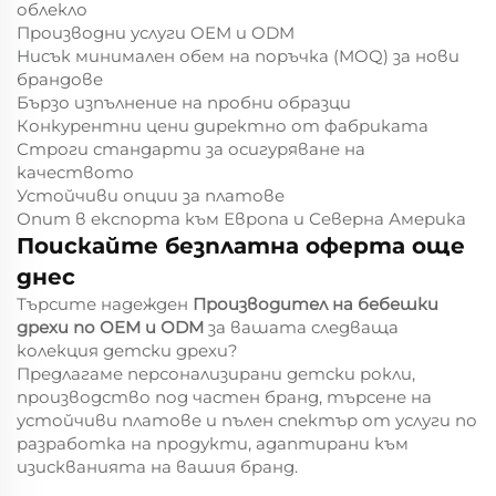
облекло
Производни услуги OEM и ODM
Нисък минимален обем на поръчка (MOQ) за нови
брандове
Бързо изпълнение на пробни образци
Конкурентни цени директно от фабриката
Строги стандарти за осигуряване на
качеството
Устойчиви опции за платове
Опит в експорта към Европа и Северна Америка
Поискайте безплатна оферта още
днес
Търсите надежден
Производител на бебешки
дрехи по OEM и ODM
за вашата следваща
колекция детски дрехи?
Предлагаме персонализирани детски рокли,
производство под частен бранд, търсене на
устойчиви платове и пълен спектър от услуги по
разработка на продукти, адаптирани към
изискванията на вашия бранд.