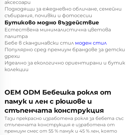
аксесоари
Подходящи за ежедневно обличане, семейни
събирания, почивки и фотосесии
Бутиково модно въздействие
Естествена минималистична цветова
палитра
Бебе в скандинавски стил
моден стил
Популярно сред премиум брандове за детски
дрехи
Идеално за екологично ориентирани и бутик
колекции
OEM ODM Бебешка рокля от
памук и лен с рюшове и
стъпенчата конструкция
Тази прекрасно изработена рокля за бебета със
стъпенчата конструкция е изработена от
премиум смес от 55 % памук и 45 % лен, която