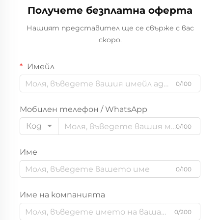
Получете безплатна оферта
малки деца, долни
празници по OEM и
дрехи за деца от
ODM
Нашият представител ще се свърже с вас
органичен памук,
скоро.
OEM/ODM
производител
Имейл
0/100
Мобилен телефон / WhatsApp
Код
0/100
Име
0/100
Име на компанията
0/200