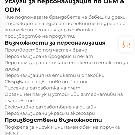
Услуги за персонализация по OEM &
ODM
Ние подпомагаме брандовете на бебешки дрехи,
търговците на едро и търговците на дребно с
комплексни решения за разработка и
производство на продукти.
Възможности за персонализация
Производство под частен бранд
Персонализирана бродерия и печат
Персонализирани тъкани етикети и етикети за
грижа
Персонализация на етикети и опаковки
Свързване на цветове по Pantone
Търсене и разработка на плат
Органичен памук и устойчиви алтернативи на
платовете
Ексклузивно разработване на дизайн
Персонализирани украси и аксесоари
Производствени възможности
Подкрепа за нисък минимален обем на поръчка
(MOQ)