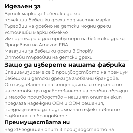
Идеален за
Бутик марки за бебешки дрехи
Колекции бебешки дрехи под частна марка
Търговци на дребно на детски модни дрехи
Устойчиви марки облекло
Импортьори и дистрибутори на бебешки дрехи
Продавачи на Amazon FBA
Магазини за бебешки дрехи в Shopify
Оптови търговци на детски дрехи
Защо да изберете нашата фабрика
Специализираме се в производството на премиум
бебешки и детски дрехи за глобални брандове.
От създаването на концепцията и търсенето
на платове до изработването на пробни образци
и масово производство – нашият опитен екип
предлага надеждни OEM и ODM решения,
предназначени да подпомогнат ефективното
развитие на брандовете.
Преимуществата ни
над 20-годишен опит в производството на