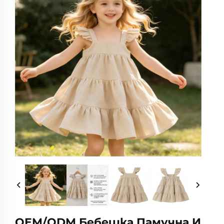
OEM/ODM Бебешка Памучна И