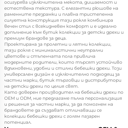
осигурява изключителна мекота, дишаемост и
естествена текстура. С елегантни рюшове на
раменните презрамки и плавна тристепенна
силуетна конструкция тази рокля комбинира
вечен стил с всекидневен комфорт и е идеално
допълнение към бутик колекции за детски дрехи и
премиум брандове за деца.
Проектирана за пролетни и лятни колекции,
тази рокля с минималистични неутрални
цветове и стъпенчата пола привлича
модерните родители, които търсят устойчиво
вдъхновени, удобни и стилни бебешки дрехи. Този
универсален дизайн е изключително подходящ за
частни марки, бутик търговци и дистрибутори
на детски дрехи по целия свят.
Като доверен производител на бебешки дрехи по
OEM и ODM, ние предлагаме пълна персонализация
и решения за частни марки, за да помогнем на
брандовете да създават отличаващи се
колекции бебешки дрехи с голям пазарен
потенциал.