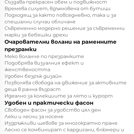
Създава прекрасен обем и подвижност
Времева силует, вдъхновена от бутици
Подходящ за както повседневно, така и за
специални случаи обличане
Съвременно модерно решение за съвременни
марки за бебешки дрехи
Очарователни волани на раменните
презрамки
Меко воланче по презрамките
Подобрява визуалния ефект и
женствеността
Удобен безрък дизайн
Позволява свобода на движение за активните
деца в ранна възраст
Идеално за колекциите за лято и курорт
Удобен и практически фасон
Свободен фасон за удобство цял ден
Леки и лесни за носене
Издръжливи шевове за многократно пране
Лесно се комбинират с кардигани, блюмери и