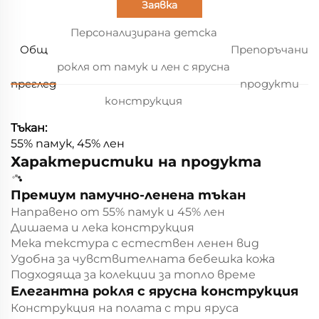
Заявка
Персонализирана детска
Общ
Препоръчани
рокля от памук и лен с ярусна
преглед
продукти
конструкция
Тъкан:
55% памук, 45% лен
Характеристики на продукта
Премиум памучно-ленена тъкан
Направено от 55% памук и 45% лен
Дишаема и лека конструкция
Мека текстура с естествен ленен вид
Удобна за чувствителната бебешка кожа
Подходяща за колекции за топло време
Елегантна рокля с ярусна конструкция
Конструкция на полата с три яруса