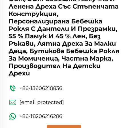
Ленена Дреха Със Стъпенчата
Конструкция,
Персонализирана Бебешка
Рокля С Дантели И Презрамки,
55 % Памук И 45 % Лен, Без
Ръкави, Лятна Дреха За Малки
Деца, Бутикова Бебешка Рокля
За Момиченца, Частна Марка,
Производител На Детски
Дрехи
+86-13606218836
[email protected]
+86-18206216286