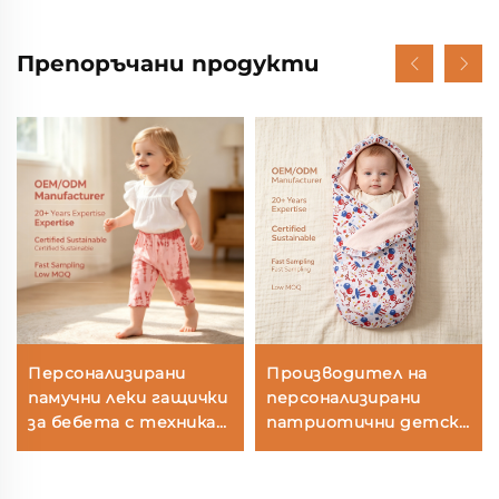
Препоръчани продукти
Персонализирани
Производител на
памучни леки гащички
персонализирани
за бебета с техника
патриотични детски
тай-дай, боядисани с
одеяла | Доставчик на
растителни бои,
детски одеяла за
меки панталонки за
новородени за