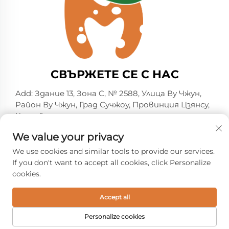
СВЪРЖЕТЕ СЕ С НАС
Add: Здание 13, Зона C, № 2588, Улица Ву Чжун,
Район Ву Чжун, Град Сучжоу, Провинция Цзянсу,
Китай
Тел.:
+86-13606218836
We value your privacy
Имейл:
[email protected]
We use cookies and similar tools to provide our services.
If you don't want to accept all cookies, click Personalize
cookies.
© Всички права запазени. 2026 Suzhou Shelmin Trade
Co., Ltd. -
Политика за поверителност
Accept all
Personalize cookies