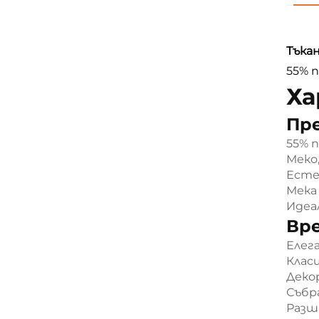
Тъкан
55% п
Ха
Пр
55% п
Меко
Есте
Мека
Идеал
Вр
Елег
Клас
Деко
Събр
Разш