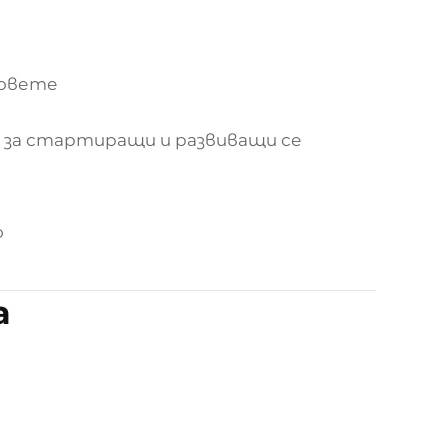
товете
) за стартиращи и развиващи се
о
а