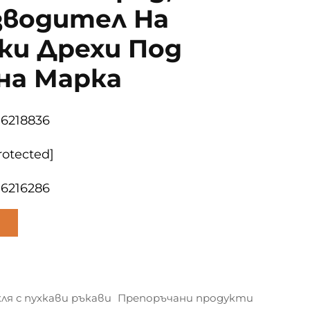
зводител На
ки Дрехи Под
на Марка
06218836
rotected]
06216286
ля с пухкави ръкави
Препоръчани продукти