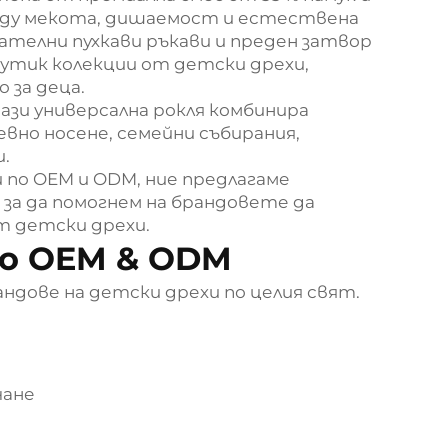
ежду мекота, дишаемост и естествена
ателни пухкави ръкави и преден затвор
 бутик колекции от детски дрехи,
 за деца.
ази универсална рокля комбинира
вно носене, семейни събирания,
и.
 по OEM и ODM, ние предлагаме
, за да помогнем на брандовете да
т детски дрехи.
по OEM & ODM
ндове на детски дрехи по целия свят.
чане