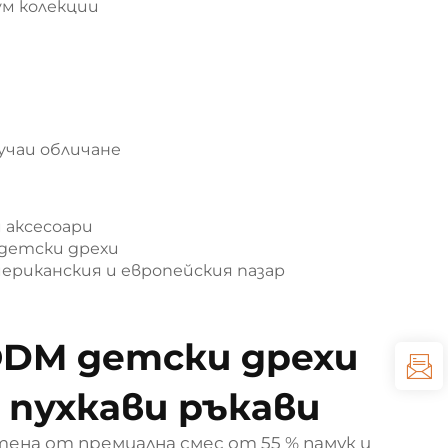
м колекции
учаи обличане
 аксесоари
 детски дрехи
риканския и европейския пазар
ODM детски дрехи
с пухкави ръкави
тена от премиална смес от 55 % памук и