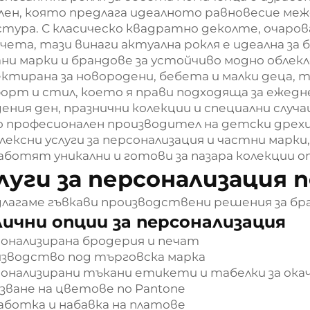
 лен, която предлага идеалното равновесие м
тура. С класическо квадратно деколте, очаров
пчета, тази винаги актуална рокля е идеална за
ни марки и брандове за устойчиво модно облекло
ктирана за новородени, бебета и малки деца, т
орт и стил, което я прави подходяща за ежедне
ения ден, празнични колекции и специални случа
 професионален производител на детски дрехи
лексни услуги за персонализация и частни марки
аботят уникални и готови за пазара колекции о
луги за персонализация 
лагаме гъвкави производствени решения за бра
ични опции за персонализация
онализирана бродерия и печат
зводство под търговска марка
онализирани тъкани етикети и табелки за ока
зване на цветове по Pantone
аботка и набавка на платове