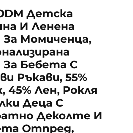
ODM Детска
на И Ленена
 За Момиченца,
онализирана
 За Бебета С
ви Ръкави, 55%
, 45% Лен, Рокля
лки Деца С
ратно Деколте И
ета Отпред,