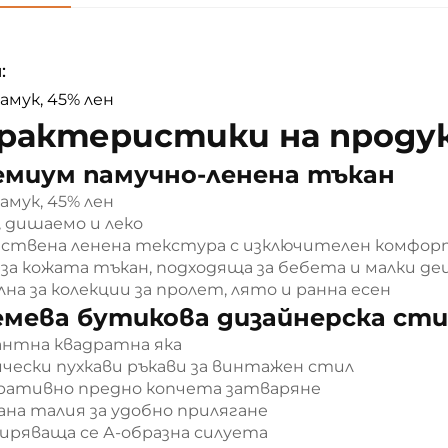
:
амук, 45% лен
рактеристики на проду
емиум памучно-ленена тъкан
амук, 45% лен
, дишаемо и леко
ствена ленена текстура с изключителен комфор
 за кожата тъкан, подходяща за бебета и малки де
на за колекции за пролет, лято и ранна есен
емева бутикова дизайнерска ст
антна квадратна яка
ически пухкави ръкави за винтажен стил
ративно предно копчета затваряне
ана талия за удобно прилягане
иряваща се А-образна силуета