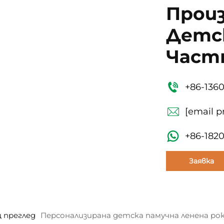
Прои
Детс
Част
+86-136
[email p
+86-182
Заявка
 преглед
Персонализирана детска памучна ленена рок