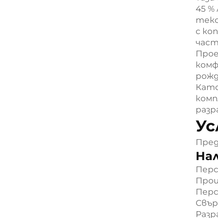
45 %
текс
с ко
част
Прое
комф
рожд
Като
комп
разр
Ус
Пред
Нал
Перс
Прои
Перс
Свър
Разр