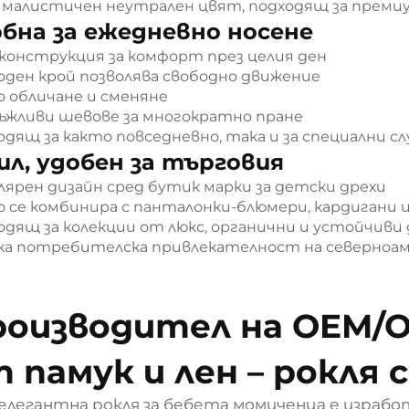
малистичен неутрален цвят, подходящ за премиу
бна за ежедневно носене
 конструкция за комфорт през целия ден
оден крой позволява свободно движение
о обличане и сменяне
ъжливи шевове за многократно пране
одящ за както повседневно, така и за специални сл
л, удобен за търговия
лярен дизайн сред бутик марки за детски дрехи
о се комбинира с панталонки-блюмери, кардигани и
одящ за колекции от люкс, органични и устойчиви
ка потребителска привлекателност на северноаме
роизводител на OEM/
 памук и лен – рокля 
 елегантна рокля за бебета момиченца е израбо