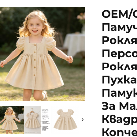
OEM/
Памуч
Рокля
Перс
Рокля
Пухка
Памук
За Ма
Квад
Копч