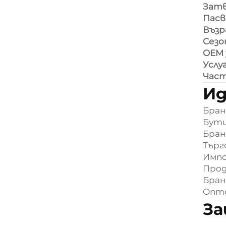
Затв
Пасв
Възр
Сезо
OEM 
Услу
Част
Ид
Бран
Бути
Бран
Търг
Импо
Прод
Бран
Опто
За