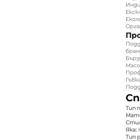
Инди
Екск
Екол
Орга
Пр
Подд
бран
Бърз
Масо
Проф
Гъвк
Подд
Сп
Тип 
Мат
Сти
Яка:
Тип 