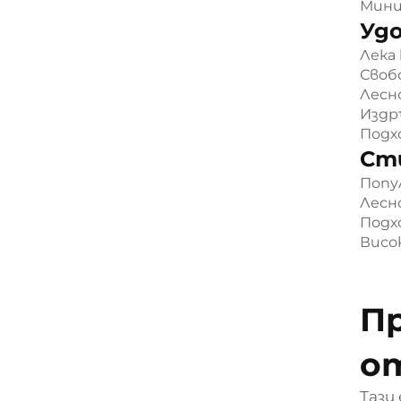
Мини
Удо
Лека
Своб
Лесн
Издр
Подх
Сти
Попу
Лесн
Подх
Висо
П
от
Тази