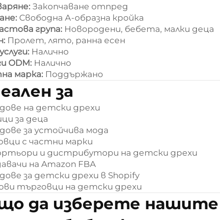
аряне:
Закопчаване отпред
ане:
Свободна А-образна кройка
астова група:
Новородени, бебета, малки деца
н:
Пролет, лято, ранна есен
услуги:
Налично
ги ODM:
Налично
на марка:
Поддържано
еален за
дове на детски дрехи
ци за деца
дове за устойчива мода
овци с частни марки
ртьори и дистрибутори на детски дрехи
авачи на Amazon FBA
дове за детски дрехи в Shopify
ви търговци на детски дрехи
що да изберете нашите