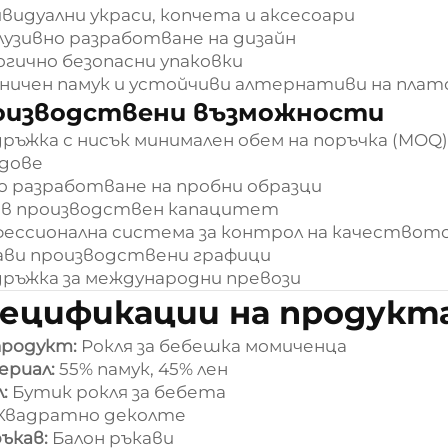
видуални украси, копчета и аксесоари
лузивно разработване на дизайн
огично безопасни упаковки
ничен памук и устойчиви алтернативи на пла
оизводствени възможности
ръжка с нисък минимален обем на поръчка (MOQ
дове
о разработване на пробни образци
в производствен капацитет
ессионална система за контрол на качествот
ави производствени графици
ръжка за международни превози
ецификации на продукт
продукт:
Рокля за бебешка момиченца
ериал:
55% памук, 45% лен
л:
Бутик рокля за бебета
Квадратно деколте
ръкав:
Балон ръкави