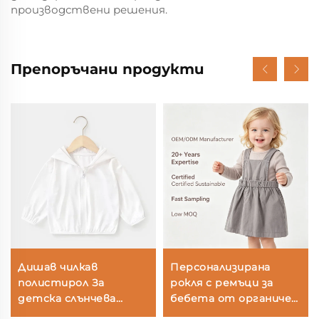
производствени решения.
Препоръчани продукти
Дишав чилкав
Персонализирана
полистирол За
рокля с ремъци за
детска слънчева
бебета от органичен
защитна жакетка
памук, боядисана с