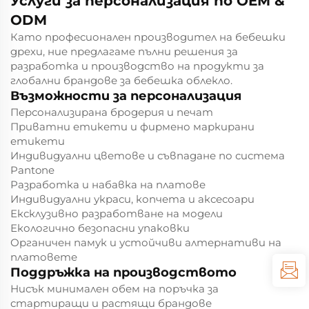
Услуги за персонализация по OEM &
ODM
Като професионален производител на бебешки
дрехи, ние предлагаме пълни решения за
разработка и производство на продукти за
глобални брандове за бебешка облекло.
Възможности за персонализация
Персонализирана бродерия и печат
Приватни етикети и фирмено маркирани
етикети
Индивидуални цветове и съвпадане по система
Pantone
Разработка и набавка на платове
Индивидуални украси, копчета и аксесоари
Ексклузивно разработване на модели
Екологично безопасни упаковки
Органичен памук и устойчиви алтернативи на
платовете
Поддръжка на производството
Нисък минимален обем на поръчка за
стартиращи и растящи брандове