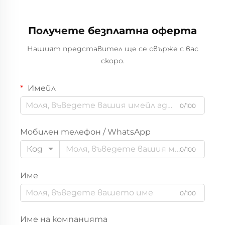
растителни бои,
рокля-пинафор за
Получете безплатна оферта
малки деца, OEM/ODM,
производство на
Нашият представител ще се свърже с вас
детски дрехи за
скоро.
бутикови марки за
бебета
Имейл
0/100
Мобилен телефон / WhatsApp
Код
0/100
Име
0/100
Име на компанията