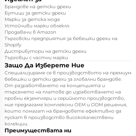
Брандове на детски дрехи
Бутици за детски дрехи
Марки за детска мода
Устойчиви марки облекло
Продавачи в Amazon
Търговски предприятия за бебешки дрехи на
Shopify
Дистрибутори на детски дрехи
Търговци с частни марки
Защо Да Изберете Ние
Специализираме се в производството на премиум
бебешки и детски дрехи за глобални брандове.
От разработването на концепцията и
търсенето на платове до изработването на
пробни екземпляри и серийното производство,
ние предлагаме комплексни OEM и ODM решения,
които помагат на брандовете ефективно да
пускат в производство висококачествени
колекции.
Преимуществата ни