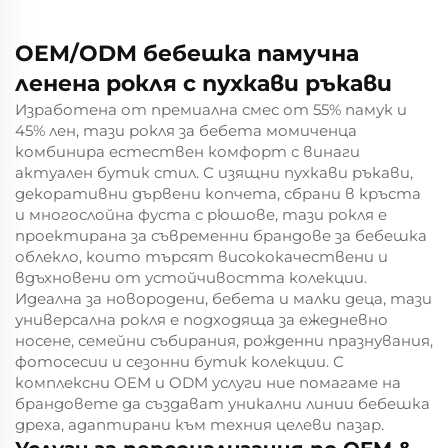
OEM/ODM бебешка памучна
ленена рокля с пухкави ръкави
Изработена от премиална смес от 55% памук и
45% лен, тази рокля за бебета момиченца
комбинира естествен комфорт с винаги
актуален бутик стил. С изящни пухкави ръкави,
декоративни дървени копчета, сбрани в кръста
и многослойна фуста с рюшове, тази рокля е
проектирана за съвременни брандове за бебешка
облекло, които търсят висококачествени и
вдъхновени от устойчивостта колекции.
Идеална за новородени, бебета и малки деца, тази
универсална рокля е подходяща за ежедневно
носене, семейни събирания, рожденни празнувания,
фотосесии и сезонни бутик колекции. С
комплексни OEM и ODM услуги ние помагаме на
брандовете да създават уникални линии бебешка
дреха, адаптирани към техния целеви пазар.