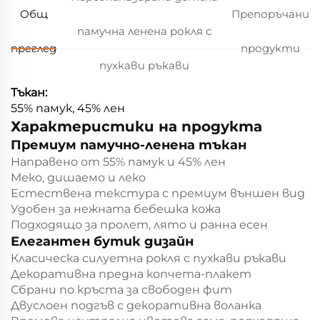
Общ
Препоръчани
памучна ленена рокля с
преглед
продукти
пухкави ръкави
Тъкан:
55% памук, 45% лен
Характеристики на продукта
Премиум памучно-ленена тъкан
Направено от 55% памук и 45% лен
Меко, дишаемо и леко
Естествена текстура с премиум външен вид
Удобен за нежната бебешка кожа
Подходящо за пролет, лято и ранна есен
Елегантен бутик дизайн
Класическа силуетна рокля с пухкави ръкави
Декоративна предна копчета-плакет
Сбрани по кръста за свободен фит
Двуслоен подгъв с декоративна воланка