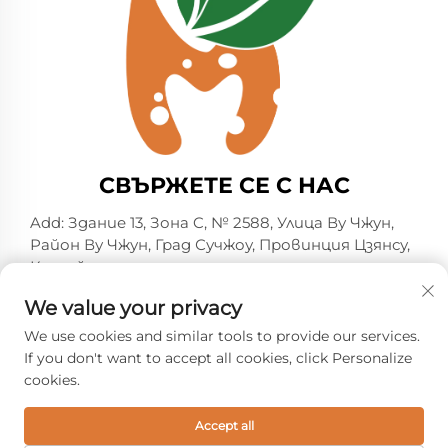
СВЪРЖЕТЕ СЕ С НАС
Add: Здание 13, Зона C, № 2588, Улица Ву Чжун,
Район Ву Чжун, Град Сучжоу, Провинция Цзянсу,
Китай
Тел.:
+86-13606218836
We value your privacy
Имейл:
[email protected]
We use cookies and similar tools to provide our services.
If you don't want to accept all cookies, click Personalize
cookies.
© Всички права запазени. 2026 Suzhou Shelmin Trade
Co., Ltd. -
Политика за поверителност
Accept all