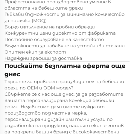
Профессионално производствено умение в
областта на бебешките дрехи
Гъвкави възможности за минимално количество
за поръчка (MOQ)
Бързо изпълнение на пробни образци
Конкурентни цени директно от фабриката
Постоянно осигуряване на качеството
Възможности за набавяне на устойчиви тъкани
Опитен екип за експорт
Надеждни графици за доставка
Поискайте безплатна оферта още
днес
Търсите ли проверен производител на бебешки
дрехи по OEM и ODM модел?
Свържете се с нас още днес, за да разработите
вашата персонализирана колекция бебешки
рокли. Независимо дали имате нужда от
производство под частна марка,
персонализирани дизайн или пълни услуги по
разработка на продукти, нашият екип е готов
да подкрепи вашия бранд с висококачествени