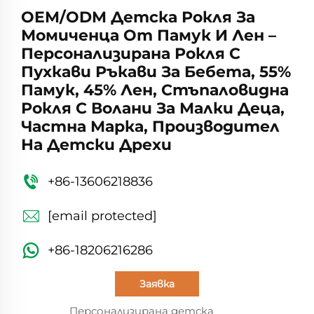
OEM/ODM Детска Рокля За
Момиченца От Памук И Лен –
Персонализирана Рокля С
Пухкави Ръкави За Бебета, 55%
Памук, 45% Лен, Стъпаловидна
Рокля С Волани За Малки Деца,
Частна Марка, Производител
На Детски Дрехи
+86-13606218836
[email protected]
+86-18206216286
Заявка
Персонализирана детска