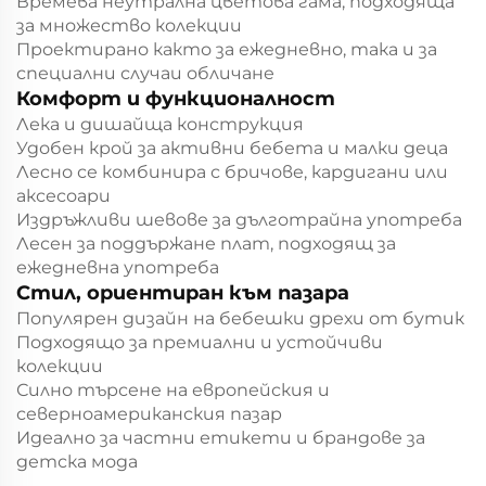
Времева неутрална цветова гама, подходяща
за множество колекции
Проектирано както за ежедневно, така и за
специални случаи обличане
Комфорт и функционалност
Лека и дишайща конструкция
Удобен крой за активни бебета и малки деца
Лесно се комбинира с бричове, кардигани или
аксесоари
Издръжливи шевове за дълготрайна употреба
Лесен за поддържане плат, подходящ за
ежедневна употреба
Стил, ориентиран към пазара
Популярен дизайн на бебешки дрехи от бутик
Подходящо за премиални и устойчиви
колекции
Силно търсене на европейския и
северноамериканския пазар
Идеално за частни етикети и брандове за
детска мода