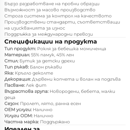
Бързо разработване на пробни образци
Възможност за масово производство
Строга система за контрол на качеството
Производствени стандарти, съответстващи
на изискванията за износ
Поддръжка за международни превози
Спецификации на продукта
Тип продукт:
Рокля за бебешка момиченца
Материал:
55% памук, 45% лен
Стил:
Бутик за детски дрехи
Тип ръкав:
Балон ръкави
Яка:
Кръгло деколте
Декорация:
Дървени копчета и волан на подгъва
Пасване:
Лек фит
Възрастова група:
Новородени, бебета, малки
деца
Сезон:
Пролет, лято, ранна есен
OEM услуги:
Налично
Услуги ODM:
Налично
Частна марка:
Поддържано
Идеален за