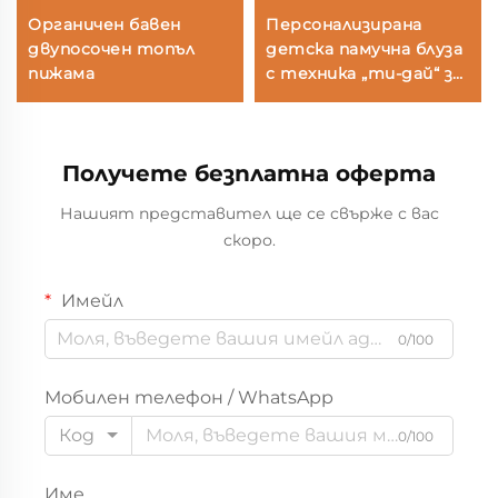
Органичен бавен
Персонализирана
двупосочен топъл
детска памучна блуза
пижама
с техника „ти-дай“ за
момичета, боядисана
с растителни бои, с
воланчета по яката и
Получете безплатна оферта
пухкави ръкави –
OEM/ODM
Нашият представител ще се свърже с вас
производител на
скоро.
елитно детско
облекло
Имейл
0/100
Мобилен телефон / WhatsApp
Код
0/100
Име