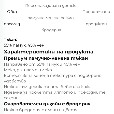
Персонализирана детска
Общ
Препоръчани
памучна ленена рокля с
преглед
продукти
бродерия
Тъкан:
55% памук, 45% лен
Характеристики на продукта
Премиум памучно-ленена тъкан
Направено от 55% памук и 45% лен
Меко, дишаемо и леко
Естествена ленена текстура с подобрено
удобство
Нежно към деликатната бебешка кожа
Идеална за пролетта, лятото и преходните
сезони
Очарователен дизайн с бродерия
Нежна бродерия с елени и цветя