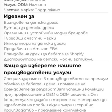
Услуги ODM:
Налично
Частна марка:
Поддържано
Идеален за
Брандове на детски дрехи
Бутици за детски дрехи
Органични и устойчиви модни брандове
Търговци с частни марки
Импортьори на детски дрехи
Продавачи на Amazon FBA
Брандове на дрехи за бебета за Shopify
Дистрибутори на детски модни артикули
Защо да изберете нашите
производствени услуги
Специализираме се в производството на премиум
облекло за бебета и деца и помагаме на
брандовете да разработват успешни колекции
чрез професионални OEM и ODM решения. От
концептуален дизайн и търсене на материали до
изработка на пробни екземпляри и серийно
производство – предлагаме комплексна