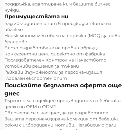
поддръжка, адаптирана към вашите бизнес
нужди.
Преимуществата ни
над 20-годишен опит в производството на
облекло
Нисък минимален обем на поръчка (MOQ) за нови
брандове
Бързо разработване на пробни образци
Конкурентни цени директно от фабрика
Последователен Контрол на Качеството
Устойчиви решения за тъкани
Гъвкави възможности за персонализация
Глобален експортен опит
Поискайте безплатна оферта още
днес
Търсите ли надежден производител на бебешки
дрехи по OEM и ODM?
Свържете се с нас днес, за да разработите
вашата персонализирана колекция от бебешки
рокли с избродирани мотиви. Независимо дали