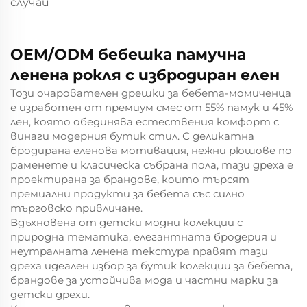
случаи
OEM/ODM бебешка памучна
ленена рокля с избродиран елен
Този очарователен дрешки за бебета-момиченца
е изработен от премиум смес от 55% памук и 45%
лен, която обединява естествения комфорт с
винаги модерния бутик стил. С деликатна
бродирана еленова мотивация, нежни рюшове по
раменете и класическа събрана пола, тази дреха е
проектирана за брандове, които търсят
премиални продукти за бебета със силно
търговско привличане.
Вдъхновена от детски модни колекции с
природна тематика, елегантната бродерия и
неутралната ленена текстура правят тази
дреха идеален избор за бутик колекции за бебета,
брандове за устойчива мода и частни марки за
детски дрехи.