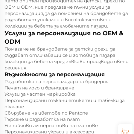
Като опитен производител на детски дрехи по
OEM и ODM, ние предлагаме пълни услуги за
персонализация, за да помогнем на брандовете да
разработят уникални и висококачествени
колекции за бебета за глобалните пазари.
Услуги за персонализация по OEM &
ODM
Помагаме на брандовете за детски дрехи да
създават отличаващи се и готови за пазара
колекции за бебета чрез гъвкави производствени
решения.
Възможности за персонализация
Разработка на персонализирана бродерия
Печат на лого и брандиране
Услуги за частен маркировка
Персонализирани тъкани етикети и табелки за
окачане
Свързване на цветове по Pantone
Търсене и разработка на плат
Устойчиви алтернативи на платове
Персонализирани украси и аксесоари