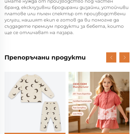
имате нужда от производство под частен
бранд, ексклузивни бродирани дизайни, устойчиви
платове или пълен спектър от производствени
услуги, нашият екип е готов да ви помогне да
създадете премиум продукти за бебета, които
ще се отличават на пазара.
Препоръчани продукти