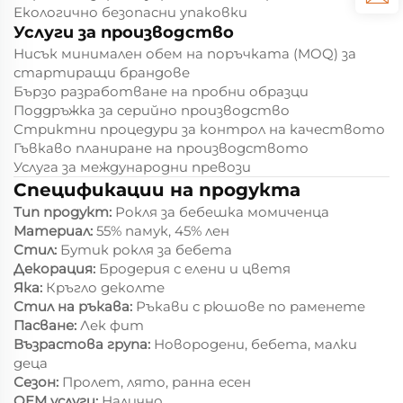
Екологично безопасни упаковки
Услуги за производство
Нисък минимален обем на поръчката (MOQ) за
стартиращи брандове
Бързо разработване на пробни образци
Поддръжка за серийно производство
Стриктни процедури за контрол на качеството
Гъвкаво планиране на производството
Услуга за международни превози
Спецификации на продукта
Тип продукт:
Рокля за бебешка момиченца
Материал:
55% памук, 45% лен
Стил:
Бутик рокля за бебета
Декорация:
Бродерия с елени и цветя
Яка:
Кръгло деколте
Стил на ръкава:
Ръкави с рюшове по раменете
Пасване:
Лек фит
Възрастова група:
Новородени, бебета, малки
деца
Сезон:
Пролет, лято, ранна есен
OEM услуги:
Налично