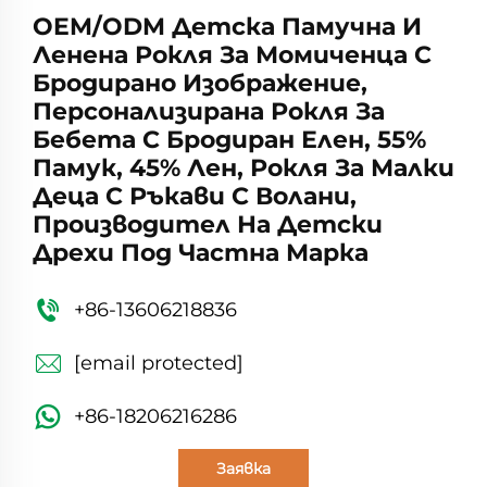
OEM/ODM Детска Памучна И
Ленена Рокля За Момиченца С
Бродирано Изображение,
Персонализирана Рокля За
Бебета С Бродиран Елен, 55%
Памук, 45% Лен, Рокля За Малки
Деца С Ръкави С Волани,
Производител На Детски
Дрехи Под Частна Марка
+86-13606218836
[email protected]
+86-18206216286
Заявка