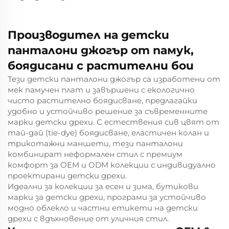
Производител на детски
панталони джогър от памук,
боядисани с растителни бои
Тези детски панталони джогър са изработени от
мек памучен плат и завършени с екологично
чисто растително боядисване, предлагайки
удобно и устойчиво решение за съвременните
марки детски дрехи. С естествения сив цвят от
тай-дай (tie-dye) боядисване, еластичен колан и
трикотажни маншети, тези панталони
комбинират неформален стил с премиум
комфорт за OEM и ODM колекции с индивидуално
проектирани детски дрехи.
Идеални за колекции за есен и зима, бутикови
марки за детски дрехи, програми за устойчиво
модно облекло и частни етикети на детски
дрехи с вдъхновение от уличния стил.