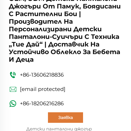
Джогъри От Памук, Боядисани
С Растителни Бои |
Производител На
Персонализирани Детски
Панталони-Суичъри С Техника
„тие Дай“ | Доставчик На
Устойчиво Облекло За Бебета
И Деца
+86-13606218836
[email protected]
+86-18206216286
Заявка
Детски панталони джогър