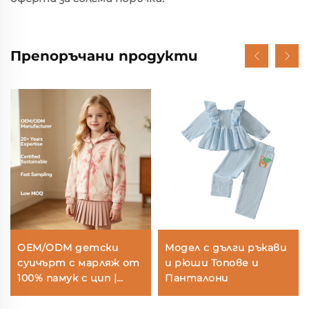
Препоръчани продукти
OEM/ODM детски
Модел с дълги ръкави
суичърт с марляж от
и рюши Топове и
100% памук с цип |
Панталони
Екологична детска
яка от френски