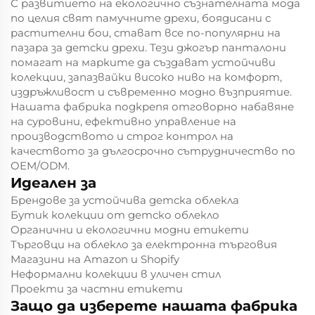
С развитието на екологично съзнателната мода
по целия свят памучните дрехи, боядисани с
растителни бои, стават все по-популярни на
пазара за детски дрехи. Тези джогър панталони
помагат на марките да създават устойчиви
колекции, запазвайки високо ниво на комфорт,
издръжливост и съвременно модно възприятие.
Нашата фабрика подкрепя отговорно набавяне
на суровини, ефективно управление на
производството и строг контрол на
качеството за дългосрочно сътрудничество по
OEM/ODM.
Идеален за
Брендове за устойчива детска облекла
Бутик колекции от детско облекло
Органични и екологични модни етикети
Търговци на облекло за електронна търговия
Магазини на Amazon и Shopify
Неформални колекции в уличен стил
Проекти за частни етикети
Защо да изберете нашата фабрика