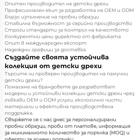
Опитен производител на детски дрехи
Професионален екип за разработка на OEM и ODM
Бързо изпълнение на пробни образци
Стабилна възможност за серийно производство
Строги стандарти за контрол на качеството
Конкурентни цени директно от фабриката
Опит в международен експорт
Надеждни графици за доставка
Създайте своята устойчива
колекция от детски дрехи
Търсите ли проверен производител на памучни
детски дрехи?
Помагаме на брандовете да разработват
модерни и устойчиви колекции детски дрехи чрез
гъвкави OEM и ODM услуги, екологично чисти
материали и ефективна производствена
поддръжка.
Свържете се с нас днес за персонализирани
пробни образци, проби от платове, информация
за минималното количество за поръчка (MOQ) и
оферти за големи поръчки.