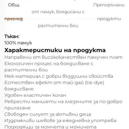
Общ
Препоръчани
от памук, боядисани с
преглед
продукти
растителни бои
Тъкан:
100% памук
Характеристики на продукта
Направени от висококачествен памучен плат
Екологичен процес на боядисване с
растителни бои
Мек материал с добри въздушни свойства
Естествен ефект от тай-дай (tie-dye)
боядисване
Удобен еластичен колан
Ребрести маншети на глезените за по-добро
прилягане
Свободен силует за активни деца
Издръжливи шевове за ежедневна употреба
Подходящи за момчета и момичета