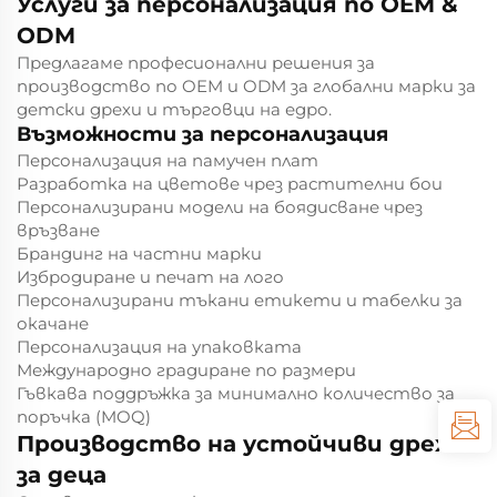
Услуги за персонализация по OEM &
ODM
Предлагаме професионални решения за
производство по OEM и ODM за глобални марки за
детски дрехи и търговци на едро.
Възможности за персонализация
Персонализация на памучен плат
Разработка на цветове чрез растителни бои
Персонализирани модели на боядисване чрез
връзване
Брандинг на частни марки
Избродиране и печат на лого
Персонализирани тъкани етикети и табелки за
окачане
Персонализация на упаковката
Международно градиране по размери
Гъвкава поддръжка за минимално количество за
поръчка (MOQ)
Производство на устойчиви дрехи
за деца