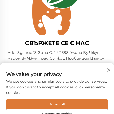
СВЪРЖЕТЕ СЕ С НАС
Add: Здание 13, Зона C, № 2588, Улица Ву Чжун,
Район Ву Чжун, Град Сучжоу, Провинция Цзянсу,
Китай
Тел.:
+86-13606218836
We value your privacy
Имейл:
[email protected]
We use cookies and similar tools to provide our services.
If you don't want to accept all cookies, click Personalize
cookies.
© Всички права запазени. 2026 Suzhou Shelmin Trade
Co., Ltd. -
Политика за поверителност
Accept all
Personalize cookies