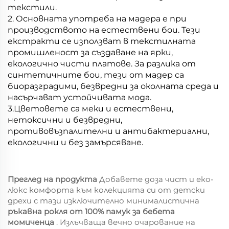
текстили.
2. Основната употреба на мадера е при
производството на естествени бои. Тези
екстракти се използват в текстилната
промишленост за създаване на ярки,
екологично чисти платове. За разлика от
синтетичните бои, тези от мадер са
биоразградими, безвредни за околната среда и
насърчават устойчивата мода.
3.
Цветовете са меки и естествени,
нетоксични и безвредни,
противовъзпалителни и антибактериални,
екологични и без замърсяване.
Преглед на продукта
Добавете доза чист и еко-
люкс комфорта към колекцията си от детски
дрехи с тази изключително минималистична
ръкавна рокля от 100% памук за бебета
момиченца
. Излъчваща вечно очарование на