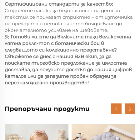
Сертифицирани стандарти за качество:
Строгите насоки за безопасност на детски
текстил се прилагат стриктно – от източника
на преждата и нетоксичното боядисване до
окончателното усилване на шевовете.
📨
Готови ли сте да включите тази великолепна
лятна рокля-топ с ботанически бои в
следващото си колекционно представяне?
Свържете се днес с нашия B2B екип, за да
поискате търговско предложение за цялостна
доставка, да получите достъп до нашия цифров
каталог или да запазите пробен образец за
персонализирано производство!
Препоръчани продукти