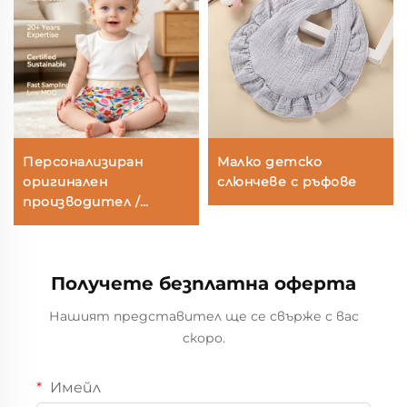
Персонализиран
Малко детско
оригинален
слюнчеве с ръфове
производител /
оригинален дизайн на
шорти за бебета
момиченца с цветен
Получете безплатна оферта
принт – меки, дишани
памучни лятни
Нашият представител ще се свърже с вас
шорти за ходещи
скоро.
деца и новородени
Имейл