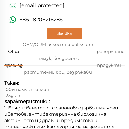
[email protected]
+86-18206216286
Заявка
OEM/ODM цялостна рокля от
Общ
Препоръчани
памук, боядисан с
преглед
продукти
растителни бои, без ръкави
Тъкан:
100% памук (поплин)
125gsm
Характеристики:
1. Боядисването със сапаново дърво има ярки
цветове, антибактериална биологична
активност и здравни предимства и
принадлежи към категорията на зелените