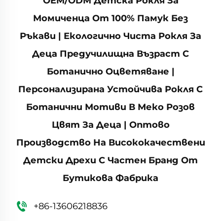
OEM/ODM Детска Рокля За
Момиченца От 100% Памук Без
Ръкави | Екологично Чиста Рокля За
Деца Предучилищна Възраст С
Ботанично Оцветяване |
Персонализирана Устойчива Рокля С
Ботанични Мотиви В Меко Розов
Цвят За Деца | Оптово
Производство На Висококачествени
Детски Дрехи С Частен Бранд От
Бутикова Фабрика
+86-13606218836