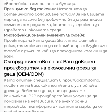
европейски и американски бутици.
Премиумът без токсини:
Историята за
ботаничното боядисване позволява на вашата
марка да насочи безпроблемно бързо растящия
сегмент от родители, които са загрижени за
здравето и околната среда.
Многофункционален елемент за слоеве:
Проектирана като дишайка лятна слънчева
рокля, тя може лесно да се комбинира с блузки или
топове с дълги ръкави за преходните колекции за
есен.
Сътрудничество с нас: Ваш доверен
производител на екологични дрехи за
деца (OEM/ODM)
Като опитен специалист в производството,
посветен на висококачествени и устойчиви
дрехи за бебета и деца, ние предлагаме
комплексни B2B производствени услуги, за да
помогнем на независимите електронни
търговски платформи и частните марки да се
развиват глобално: