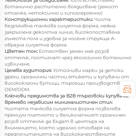
Технология за боядисване:
100% естествено
ботанично растително боядисване (земист
отсенка, нетоксично и хипоалергенно)
Конструкционни характеристики:
Чиста
безръкавна танкова силуетна форма, нежна
закръглена деколтна линия, високопоставена
гънеста пола и удобна за носене струяща А-
образна силуетна форма.
Цветен тон:
Естествен земен мек розов
оттенък, постигнат чрез екологично ботанично
извличане.
Целева аудитория:
Устойчиви марки за детски
дрехи, органични частни етикети и купувачи от
висококласни бутици, търсещи производство по
OEM/ODM.
Ключови предимства за B2B търговски купувачи:
Времево независим минималистичен стил:
Чистата танкова силуетна форма позволява
премиум платното и великолепният органичен
розов оттенък да бъдат в центъра на
вниманието, което идеално отговаря на
предпочитанията на висококачествените