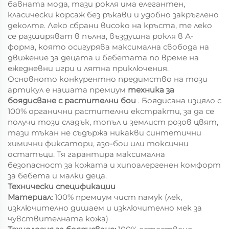
бавната мода, тази рокля има елегантен,
класически корсаж без ръкави и удобно закръглено
деколте. Леко сбрани високо на кръста, те леко
се разширяват в пълна, въздушна рокля в А-
форма, която осигурява максимална свобода на
движение за децата и бебетата по време на
ежедневни игри и лятна приключения.
Основното конкурентно предимство на този
артикул е нашата премиум
техника за
боядисване с растителни бои
. Боядисана изцяло с
100% органични растителни екстракти, за да се
получи този сладък, топъл и землист розов цвят,
тази тъкан не съдържа никакви синтетични
химични фиксатори, азо-бои или токсични
остатъци. Тя гарантира максимална
безопасност за кожата и хипоалергенен комфорт
за бебета и малки деца.
Технически спецификации
Материал:
100% премиум чист памук (лек,
изключително дишаем и изключително мек за
чувствителната кожа)