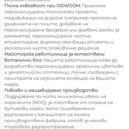
Пълна гъвкавост при OEM/ODM:
Приемаме
персонализирани технически проекти,
модификации на дизайна (например промяна на
дължината на полите, добавяне на
персонализирана бродерия или дървени рамки за
раменете), персонализирано частно
етикетиране, фирмено окачващи етикети и
екологично чисто опаковъчно решение.
Майсторска работилница за естествени
ботанични бои:
Нашата работилница може да
разработва персонализирани органични цветове
и занаятчийски оттенъци, точно съобразени с
палитрата на сезонната колекция на вашата
марка.
Гъвкаво и мащабируемо производство:
Поддържаме по-ниски минимални обеми на
поръчките (MOQ) за тестване от страна на
бутикови марки, като същевременно
разполагаме с капацитет на голяма
производствена фабрика, готов за масово
търговско разпространение.