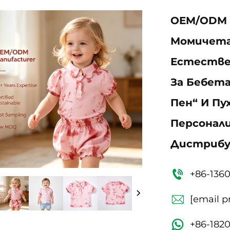
OEM/ODM 
Момичета 
Естествен
За Бебета
Пен“ И Пу
Персонали
Дистрибу
+86-136
[email p
+86-182