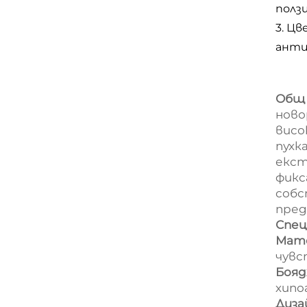
полз
3. Ц
анти
Общ 
ново
висо
пухк
екст
фикс
собс
пред
Спец
Мат
чувс
Бояд
хипо
Диза