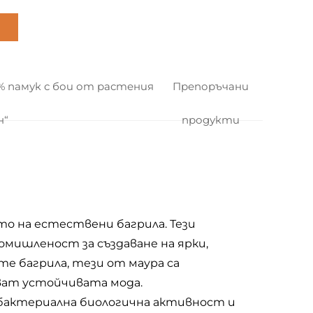
% памук с бои от растения
Препоръчани
н“
продукти
то на естествени багрила. Тези
мишленост за създаване на ярки,
е багрила, тези от маура са
ават устойчивата мода.
ибактериална биологична активност и