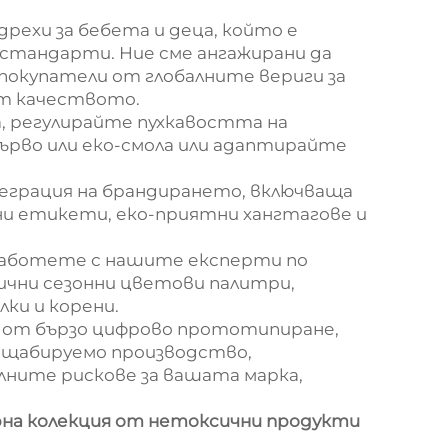
рехи за бебета и деца, който е
 стандарти. Ние сме ангажирани да
 покупатели от глобалните вериги за
ат качеството.
 регулирайте пухкавостта на
ърво или еко-смола или адаптирайте
грация на брандирането, включваща
ни етикети, еко-приятни хангтагове и
аботете с нашите експерти по
сични сезонни цветови палитри,
ки и корени.
 от бързо цифрово прототипиране,
мащабируемо производство,
ните рискове за вашата марка,
на колекция от нетоксични продукти