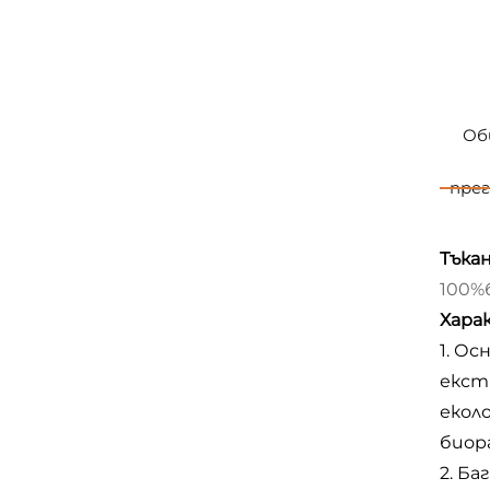
О
прег
Тъкан
100%
Хара
1. О
екст
екол
биор
2. Б