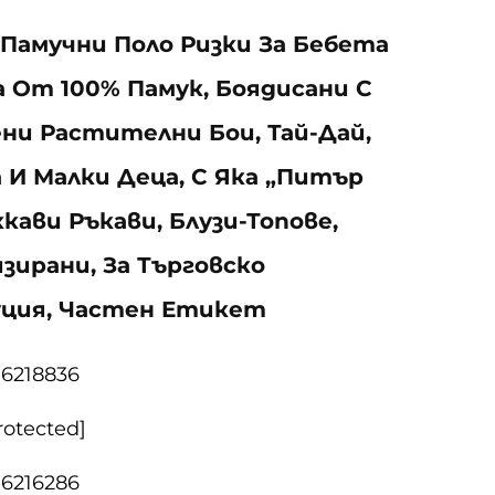
Памучни Поло Ризки За Бебета
От 100% Памук, Боядисани С
и Растителни Бои, Тай-Дай,
 И Малки Деца, С Яка „Питър
хкави Ръкави, Блузи-Топове,
зирани, За Търговско
ция, Частен Етикет
06218836
rotected]
06216286