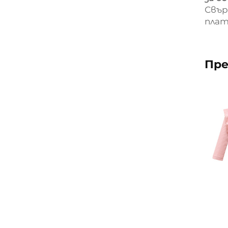
Свър
плат
Пре