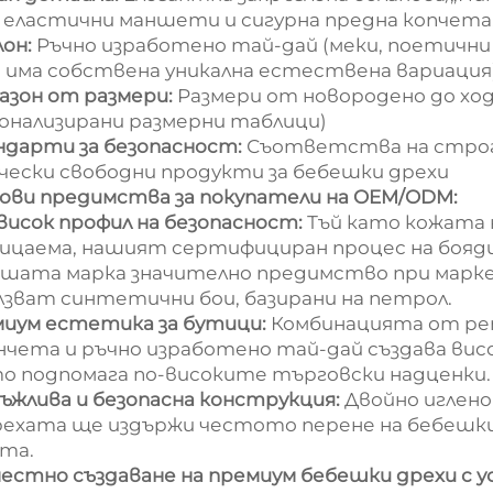
 еластични маншети и сигурна предна копчета
он:
Ръчно изработено тай-дай (меки, поетични 
а има собствена уникална естествена вариация
азон от размери:
Размери от новородено до хо
онализирани размерни таблици)
дарти за безопасност:
Съответства на строг
чески свободни продукти за бебешки дрехи
ови предимства за покупатели на OEM/ODM:
висок профил на безопасност:
Тъй като кожата 
ицаема, нашият сертифициран процес на бояд
ашата марка значително предимство при марк
лзват синтетични бои, базирани на петрол.
иум естетика за бутици:
Комбинацията от рет
нчета и ръчно изработено тай-дай създава висо
о подпомага по-високите търговски надценки.
ъжлива и безопасна конструкция:
Двойно иглено
рехата ще издържи честото перене на бебешки 
та.
естно създаване на премиум бебешки дрехи с 