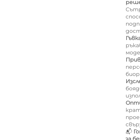
реш
Сътр
спос
подп
дост
Гъвк
ръка
моде
Прив
перс
биор
Изсл
бояд
изпо
Опти
крат
прое
свър
📬
Г
за б