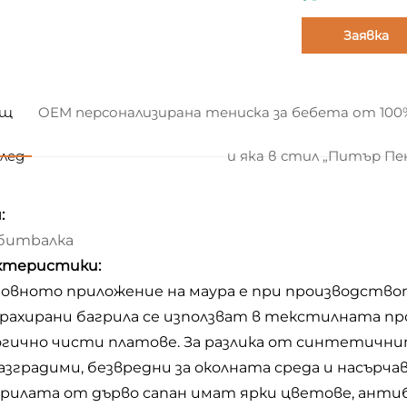
Заявка
бщ
OEM персонализирана тениска за бебета от 100
лед
и яка в стил „Питър Пе
:
бumbалка
ктеристики:
сновното приложение на маура е при производство
рахирани багрила се използват в текстилната про
огично чисти платове. За разлика от синтетичнит
азградими, безвредни за околната среда и насърч
агрилата от дърво сапан имат ярки цветове, ант