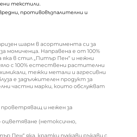
лени текстили.
звредни, противовъзпалителни и
ризен шарм в асортимента си за
 за момиченца. Направена е от 100%
а яка в стил „Питър Пен“ и нежни
цяло с 100% естествени растителни
химикали, тежки метали и агресивни
блуза е задължителен продукт за
лни частни марки, които обслужват
о проветряващ и нежен за
 оцветяване (нетоксично,
ър Пен“ яка, кратки пухкави ръкави с