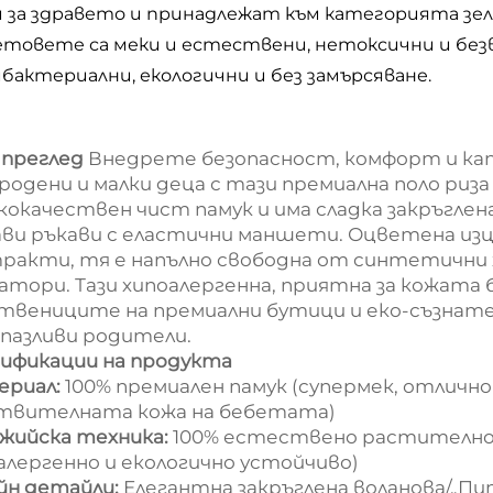
и за здравето и принадлежат към категорията зе
ветовете са меки и естествени, нетоксични и бе
бактериални, екологични и без замърсяване.
преглед
Внедрете безопасност, комфорт и кап
родени и малки деца с тази премиална поло риза
кокачествен чист памук и има сладка закръглен
ави ръкави с еластични маншети. Оцветена из
ракти, тя е напълно свободна от синтетични 
атори. Тази хипоалергенна, приятна за кожата 
твениците на премиални бутици и еко-съзнате
пазливи родители.
ификации на продукта
ериал:
100% премиален памук (супермек, отличн
твителната кожа на бебетата)
жийска техника:
100% естествено растително
алергенно и екологично устойчиво)
йн детайли:
Елегантна закръглена воланова/„Пит