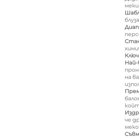
меки
Шабл
блуз
Диап
перс
Стан
хими
Ключ
Най-
прон
на в
изпо
Прем
бало
койт
Издр
че д
меко
Съвм