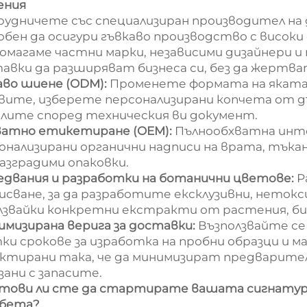
ения
удничете със специализиран производител на д
обен да осигури гъвкаво производство с високи
омагаме частни марки, независими дизайнери и
авки да разширяват бизнеса си, без да жертв
аво шиене (ODM):
Променете формата на яката,
вите, изберете персонализирани копчета от д
лите според техническия ви документ.
атно етикетиране (OEM):
Пълнообхватна инте
онализирани органични надписи на врата, тъка
азградими опаковки.
едвания и разработки на ботанични цветове:
Р
исване, за да разработите ексклузивни, неток
лзвайки конкретни екстракти от растения, бил
мизирана верига за доставки:
Възползвайте се
ки срокове за изработка на пробни образци и 
ктирани така, че да минимизират предварител
зани с запасите.
отови ли сте да стартирате вашата сигнатур
ебета?