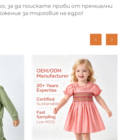
о, за да поискате проби от премиални
ожение за търговия на едро!