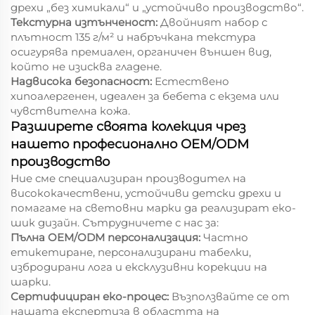
дрехи „без химикали“ и „устойчиво производство“.
Текстурна изтънченост:
Двойният набор с
плътност 135 г/м² и набръчкана текстура
осигурява премиален, органичен външен вид,
който не изисква гладене.
Надвисока безопасност:
Естествено
хипоалергенен, идеален за бебета с екзема или
чувствителна кожа.
Разширете своята колекция чрез
нашето професионално OEM/ODM
производство
Ние сме специализиран производител на
висококачествени, устойчиви детски дрехи и
помагаме на световни марки да реализират еко-
шик дизайн. Сътрудничете с нас за:
Пълна OEM/ODM персонализация:
Частно
етикетиране, персонализирани табелки,
избродирани лога и ексклузивни корекции на
шарки.
Сертифициран еко-процес:
Възползвайте се от
нашата експертиза в областта на