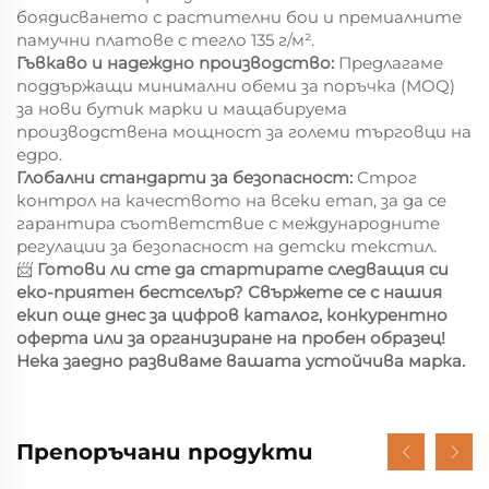
боядисването с растителни бои и премиалните
памучни платове с тегло 135 г/м².
Гъвкаво и надеждно производство:
Предлагаме
поддържащи минимални обеми за поръчка (MOQ)
за нови бутик марки и мащабируема
производствена мощност за големи търговци на
едро.
Глобални стандарти за безопасност:
Строг
контрол на качеството на всеки етап, за да се
гарантира съответствие с международните
регулации за безопасност на детски текстил.
📨
Готови ли сте да стартирате следващия си
еко-приятен бестселър? Свържете се с нашия
екип още днес за цифров каталог, конкурентно
оферта или за организиране на пробен образец!
Нека заедно развиваме вашата устойчива марка.
Препоръчани продукти