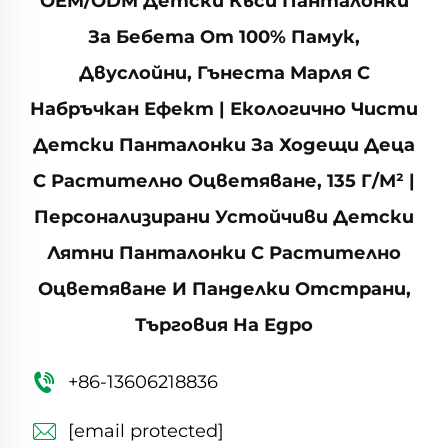
OEM/ODM Детски Къси Панталонки
За Бебета От 100% Памук,
Двуслойни, Гънеста Марля С
Набръчкан Ефект | Екологично Чисти
Детски Панталонки За Ходещи Деца
С Растително Оцветяване, 135 Г/м² |
Персонализирани Устойчиви Детски
Лятни Панталонки С Растително
Оцветяване И Панделки Отстрани,
Търговия На Едро
+86-13606218836
[email protected]