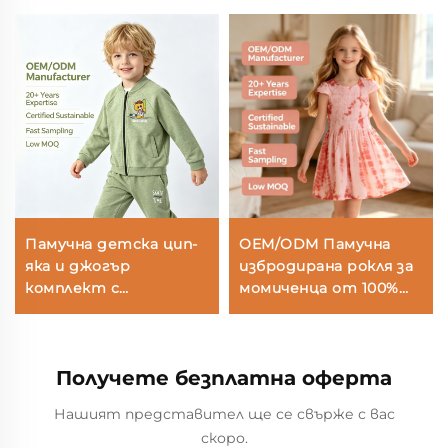
Памучна детска цип-
OEM/ODM Памучна
яка и джогър
избродирана рокля за
комплект с
момиченца от 100%
персонализиран лого |
памук с гънки,
Производител на
боядисана с
детски анцузи,
естествени
Получете безплатна оферта
боядисани с
растителни бои в
растителни бои, OEM
техника „ти-дай“ –
Нашият представител ще се свърже с вас
и ODM
рокля за най-малките
скоро.
с ръкави „флатър“ и