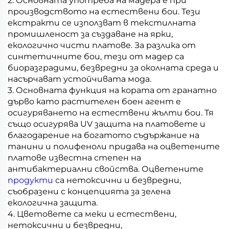
2. Основната употреба на мадера е при
производството на естествени бои. Тези
екстракти се използват в текстилната
промишленост за създаване на ярки,
екологично чисти платове. За разлика от
синтетичните бои, тези от мадер са
биоразградими, безвредни за околната среда и
насърчават устойчивата мода.
3. Основната функция на кората от гранатно
дърво като растителен боен агент е
осигуряването на естествени жълти бои. Тя
също осигурява UV защита на платовете и
благодарение на богатото съдържание на
танини и полифеноли придава на оцветените
платове известна степен на
антибактериални свойства. Оцветените
продукти
са нетоксични и безвредни,
съобразени с концепцията за зелена
екологична защита.
4. Цветовете са меки и естествени,
нетоксични и безвредни,