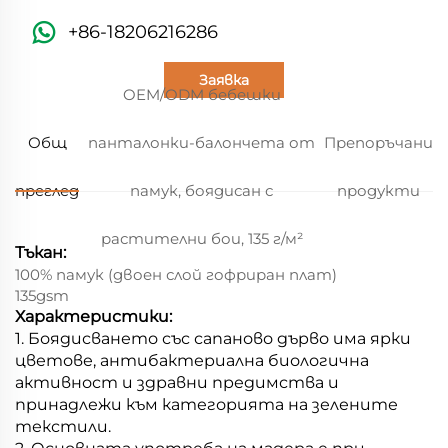
+86-18206216286
Заявка
OEM/ODM бебешки
Общ
панталонки-балончета от
Препоръчани
преглед
памук, боядисан с
продукти
растителни бои, 135 г/м²
Тъкан:
100% памук (двоен слой гофриран плат)
135gsm
Характеристики:
1. Боядисването със сапаново дърво има ярки
цветове, антибактериална биологична
активност и здравни предимства и
принадлежи към категорията на зелените
текстили.