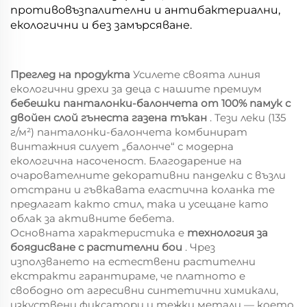
противовъзпалителни и антибактериални,
екологични и без замърсяване.
Преглед на продукта
Усилете своята линия
екологични дрехи за деца с нашите премиум
бебешки панталонки-балончета от 100% памук с
двойен слой гънеста газена тъкан
. Тези леки (135
г/м²) панталонки-балончета комбинират
винтажния силует „балонче“ с модерна
екологична насоченост. Благодарение на
очарователните декоративни панделки с възли
отстрани и гъвкавата еластична коланка те
предлагат както стил, така и усещане като
облак за активните бебета.
Основната характеристика е
технология за
боядисване с растителни бои
. Чрез
използването на естествени растителни
екстракти гарантираме, че платното е
свободно от агресивни синтетични химикали,
изкуствени фиксатори и тежки метали — което