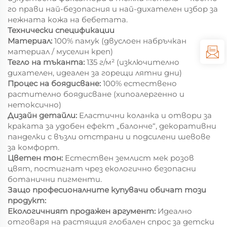
го прави най-безопасния и най-дихателен избор за
нежната кожа на бебетата.
Технически спецификации
Материал:
100% памук (двуслоен набръчкан
материал / муселин креп)
Тегло на тъканта:
135 г/м² (изключително
дихателен, идеален за горещи лятни дни)
Процес на боядисване:
100% естествено
растително боядисване (хипоалергенно и
нетоксично)
Дизайн детайли:
Еластични коланка и отвори за
краката за удобен ефект „балонче“, декоративни
панделки с възли отстрани и подсилени шевове
за комфорт.
Цветен тон:
Естествен землист мек розов
цвят, постигнат чрез екологично безопасни
ботанични пигменти.
Защо професионалните купувачи обичат този
продукт:
Екологичният продажен аргумент:
Идеално
отговаря на растящия глобален спрос за детски