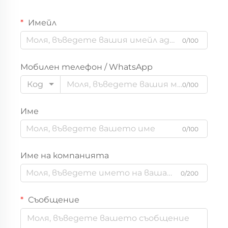
принцесов стил,
персонализирана за
Имейл
търговия на едро
0/100
Мобилен телефон / WhatsApp
Код
0/100
Име
0/100
Име на компанията
0/200
Съобщение