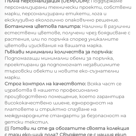
Пълна персонализация (OEM/ODM):
Поддържаме
персонализирани технически проекти, собствени
марки, персонализирани етикети, лога и
ексклузивно екологично опаковъчно решение.
Ботанична цветова палитра:
Налични в различни
естествени цветове, получени чрез боядисване с
растения, или по поръчка според уникалните
цветови изисквания на вашата марка.
Гъвкави минимални количества за поръчка:
Подпомагащи минимални обеми за поръчка,
проектирани да подпомогнат независимите
търговски обекти и новите еко-съзнателни
марки.
Строг контрол на качеството:
Всяка част се
изработва в нашето професионално
производствено помещение, което гарантира
висококачествено шиене, еднородност на
платовете и стриктно спазване на
международните стандарти за безопасност на
детски текстил.
📨
Готови ли сте да обогатите своята колекция
с тази еко-шик пола? Свържете се с нашия екип