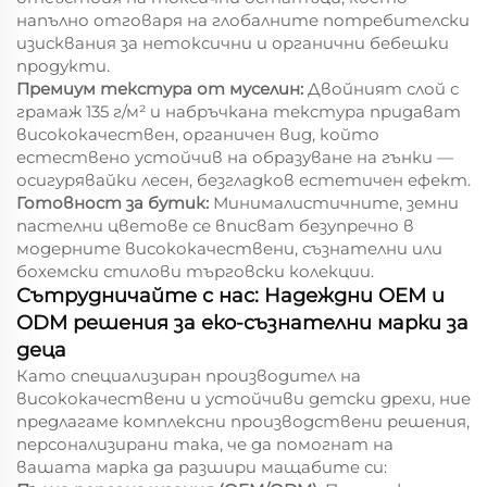
напълно отговаря на глобалните потребителски
изисквания за нетоксични и органични бебешки
продукти.
Премиум текстура от муселин:
Двойният слой с
грамаж 135 г/м² и набръчкана текстура придават
висококачествен, органичен вид, който
естествено устойчив на образуване на гънки —
осигурявайки лесен, безгладков естетичен ефект.
Готовност за бутик:
Минималистичните, земни
пастелни цветове се вписват безупречно в
модерните висококачествени, съзнателни или
бохемски стилови търговски колекции.
Сътрудничайте с нас: Надеждни OEM и
ODM решения за еко-съзнателни марки за
деца
Като специализиран производител на
висококачествени и устойчиви детски дрехи, ние
предлагаме комплексни производствени решения,
персонализирани така, че да помогнат на
вашата марка да разшири мащабите си: