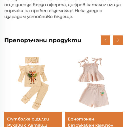
още днес за бързо оферта, цифров каталог или за
поръчка на пробен екземпляр! Нека заедно
изградим устойчиво бъдеще.
Препоръчани продукти
Футболка с Дълги
Еднотонен
Рукави с Летящи
безръкавен камизол