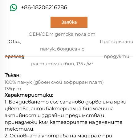
+86-18206216286
Заявка
OEM/ODM детска пола от
Общ
Препоръчани
памук, боядисан с
преглед
продукти
растителни бои, 135 г/м²
Тъкан:
100% памук (двоен слой гофриран плат)
135gsm
Характеристики:
1. Боядисването със сапаново дърво има ярки
цветове, антибактериална биологична
активност и здравни предимства и
принадлежи към категорията на зелените
текстили.
2. Основната употреба на мадера е при