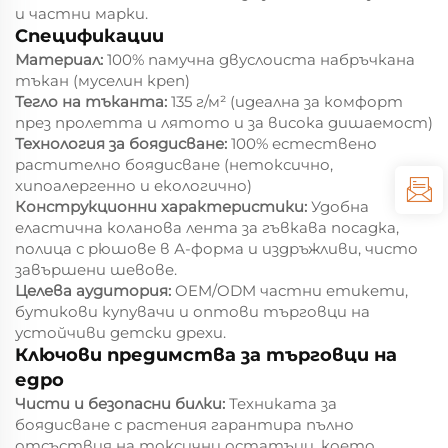
и частни марки.
Спецификации
Материал:
100% памучна двуслоиста набръчкана
тъкан (муселин креп)
Тегло на тъканта:
135 г/м² (идеална за комфорт
през пролетта и лятото и за висока дишаемост)
Технология за боядисване:
100% естествено
растително боядисване (нетоксично,
хипоалергенно и екологично)
Конструкционни характеристики:
Удобна
еластична коланова лента за гъвкава посадка,
полица с рюшове в А-форма и издръжливи, чисто
завършени шевове.
Целева аудитория:
OEM/ODM частни етикети,
бутикови купувачи и оптови търговци на
устойчиви детски дрехи.
Ключови предимства за търговци на
едро
Чисти и безопасни билки:
Техниката за
боядисване с растения гарантира пълно
отсъствия на токсични остатъци, което