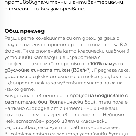
противовъзпалителни и антибактериални,
екологични и без замърсяване.
Общ преглед
Разширете колекцията си от дрехи за деца с
тази екологично ориентирана и стилна пола в А-
форма. Тя се споменава като класически шаблон в
устойчиви каталози и е изработена с
професионално майсторство от
100% памучна
двуслойна гънеста тъкан (135 г/м²)
. Предлага лека,
дишаема и изключително мека текстура, която е
извънредно нежна за чувствителната кожа на
малко дете.
Боядисана с автентична
процес на боядисване с
растителни бои (ботанически бои)
, тази пола е
напълно свободна от синтетични химикали,
раздразнители и агресивни пигменти. Нейният
мек, естествен розов цвят и класически
разширяващ се силует я правят универсален,
висококачествен елемент за устойчиви бутици