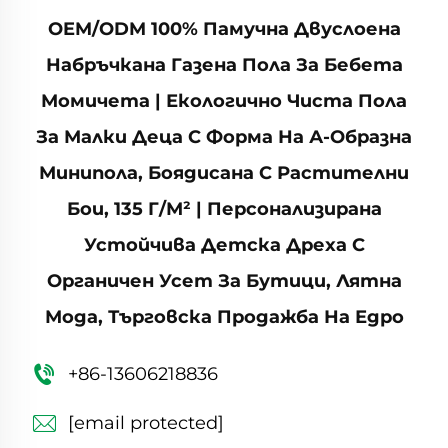
OEM/ODM 100% Памучна Двуслоена
Набръчкана Газена Пола За Бебета
Момичета | Екологично Чиста Пола
За Малки Деца С Форма На А-Образна
Минипола, Боядисана С Растителни
Бои, 135 Г/м² | Персонализирана
Устойчива Детска Дреха С
Органичен Усет За Бутици, Лятна
Мода, Търговска Продажба На Едро
+86-13606218836
[email protected]