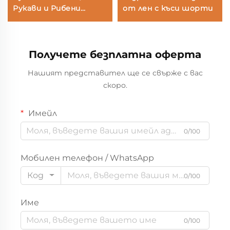
Рукави и Рибени
от лен с къси шорти
Панталони
Получете безплатна оферта
Нашият представител ще се свърже с вас
скоро.
Имейл
0/100
Мобилен телефон / WhatsApp
Код
0/100
Име
0/100