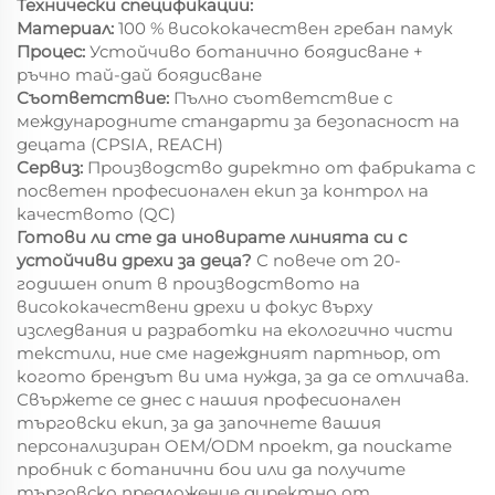
Технически спецификации:
Материал:
100 % висококачествен гребан памук
Процес:
Устойчиво ботанично боядисване +
ръчно тай-дай боядисване
Съответствие:
Пълно съответствие с
международните стандарти за безопасност на
децата (CPSIA, REACH)
Сервиз:
Производство директно от фабриката с
посветен професионален екип за контрол на
качеството (QC)
Готови ли сте да иновирате линията си с
устойчиви дрехи за деца?
С повече от 20-
годишен опит в производството на
висококачествени дрехи и фокус върху
изследвания и разработки на екологично чисти
текстили, ние сме надеждният партньор, от
когото брендът ви има нужда, за да се отличава.
Свържете се днес с нашия професионален
търговски екип, за да започнете вашия
персонализиран OEM/ODM проект, да поискате
пробник с ботанични бои или да получите
търговско предложение директно от