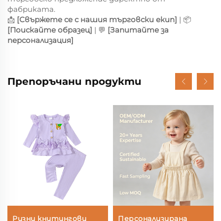
фабриката.
📩
[Свържете се с нашия търговски екип]
| 📦
[Поискайте образец]
| 💬
[Запитайте за
персонализация]
Препоръчани продукти
Ризни книтингови
Персонализирана