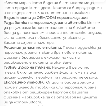
своята марка като водеща в етичната мода,
като предложите дрехи, които са биоразградими
и не съдържат силни синтетични химикали.
Възможности за OEM/ODM персонализация:
Разработка на персонализирани цветове:
Можем
да регулираме концентрацията на билковите
бои, за да постигнем специфични отсенки индиго,
слано-синьо или небесносиньо, уникални за
вашата сезонна палитра.
Решения за частни етикети:
Пълна поддръжка за
персонализирани тъкани вратови етикети,
фирмена бродерия и екологично чисти
рециклирани етикети за окачване.
Гъвкав избор на тъкани:
Налични в различни
тегла, включително удобен флис за зимата или
дишан френски терикот за преходните сезони.
Екологично упаковки:
Опции за биоразградими
полиетиленови торбички или персонализирана
опаковка от рециклиран картон с вашата
фирмена маркировка, за да отговаря на целите
ви за устойчивост.