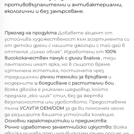
противовъзпалителни и антибактериални,
екологични и без замърсяване.
Преглед на продукта
Добавете акцент от
устойчива художественост към асортимента си
от детски дрехи с нашите джогъри с тай-дай в
оттенък „синьо облак“. Изработени от
100%
висококачествен памук с дълги влакна
, тези
панталони имат ярка, но в същото време
изтънчена естетика, постигната чрез
традиционни
ръчни техники за връзване
и
модерните
и боядисване с растителни бои
.
Всяка двойка е уникален шедьовър, който
предлага „еко-шик“ стил, без да жертва
безопасността или удобството. Предоставяме
пълна
УСЛУГИ OEM/ODM
за да ви помогнем лесно
да разширите вашата устойчива колекция.
Основни характеристики и предимства:
Ръчно изработено занаятчийско изкуство:
Всяка
двойка минава през индивидуален ръчен процес на