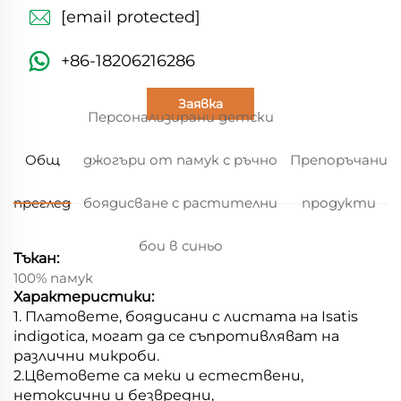
[email protected]
+86-18206216286
Заявка
Персонализирани детски
Общ
джогъри от памук с ръчно
Препоръчани
преглед
боядисване с растителни
продукти
бои в синьо
Тъкан:
100% памук
Характеристики:
1. Платовете, боядисани с листата на Isatis
indigotica, могат да се съпротивляват на
различни микроби.
2.
Цветовете са меки и естествени,
нетоксични и безвредни,