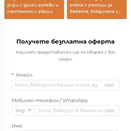
ризи с дълги рукави и
рокля с ремъци за
панталони с рюши
бебета, боядисана с
растителни бои, от
памук, мека рокля-
пинафор за малки
деца, OEM/ODM,
Получете безплатна оферта
производство на
дрехи за новородени и
Нашият представител ще се свърже с вас
бебета за бутикови
скоро.
марки на детски
дрехи
Имейл
0/100
Мобилен телефон / WhatsApp
Код
0/100
Име