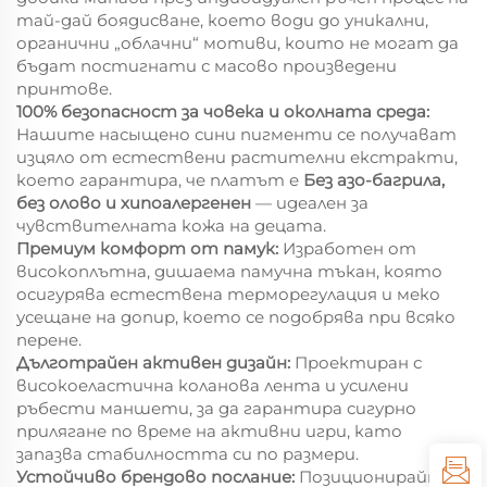
тай-дай боядисване, което води до уникални,
органични „облачни“ мотиви, които не могат да
бъдат постигнати с масово произведени
принтове.
100% безопасност за човека и околната среда:
Нашите насыщено сини пигменти се получават
изцяло от естествени растителни екстракти,
което гарантира, че платът е
Без азо-багрила,
без олово и хипоалергенен
— идеален за
чувствителната кожа на децата.
Премиум комфорт от памук:
Изработен от
високоплътна, дишаема памучна тъкан, която
осигурява естествена терморегулация и меко
усещане на допир, което се подобрява при всяко
перене.
Дълготрайен активен дизайн:
Проектиран с
високоеластична коланова лента и усилени
ръбести маншети, за да гарантира сигурно
прилягане по време на активни игри, като
запазва стабилността си по размери.
Устойчиво брендово послание:
Позиционирайте