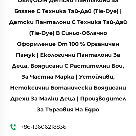
OEM/ODM Детски Панталони За
Бягане С Техника Тай-Дай (tie-Dye) |
Детски Панталони С Техника Тай-Дай
(tie-Dye) В Синьо-Облачно
Оформление От 100 % Органичен
Памук | Екологични Панталони За
Деца, Боядисани С Растителни Бои,
За Частна Марка | Устойчиви,
Нетоксични Ботанически Боядисани
Дрехи За Малки Деца | Производител
За Търговия На Едро
+86-13606218836