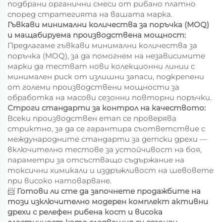
подбрани органични смеси от рибано платно
според стратегията на вашата марка.
Гъвкави минимални количества за поръчка (MOQ)
и мащабируема производствена мощност:
Предлагаме гъвкави минимални количества за
поръчка (MOQ), за да помогнем на независимите
марки да тестват нови колекционни линии с
минимален риск от излишни запаси, подкрепени
от големи производствени мощности за
обработка на масови сезонни повторни поръчки.
Строги стандарти за контрол на качеството:
Всеки производствен етап се проверява
стриктно, за да се гарантира съответствие с
международните стандарти за детски дрехи —
включително тестове за устойчивост на боя,
параметри за отсъстващо съдържание на
токсични химикали и издръжливост на шевовете
при високо натоварване.
📨
Готови ли сте да започнете продажбите на
този изключително модерен комплект активни
дрехи с релефен рибена кост и висока