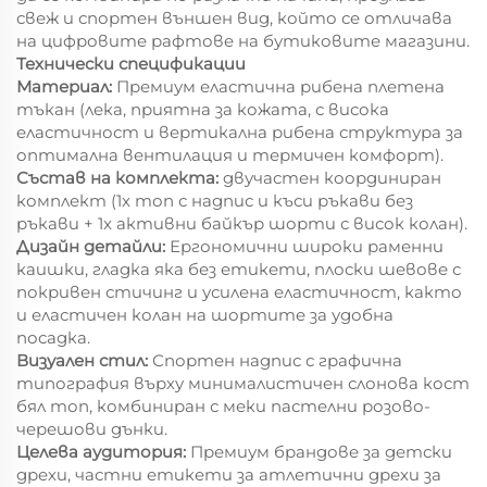
свеж и спортен външен вид, който се отличава
на цифровите рафтове на бутиковите магазини.
Технически спецификации
Материал:
Премиум еластична рибена плетена
тъкан (лека, приятна за кожата, с висока
еластичност и вертикална рибена структура за
оптимална вентилация и термичен комфорт).
Състав на комплекта:
двучастен координиран
комплект (1x топ с надпис и къси ръкави без
ръкави + 1x активни байкър шорти с висок колан).
Дизайн детайли:
Ергономични широки раменни
каишки, гладка яка без етикети, плоски шевове с
покривен стичинг и усилена еластичност, както
и еластичен колан на шортите за удобна
посадка.
Визуален стил:
Спортен надпис с графична
типография върху минималистичен слонова кост
бял топ, комбиниран с меки пастелни розово-
черешови дънки.
Целева аудитория:
Премиум брандове за детски
дрехи, частни етикети за атлетични дрехи за