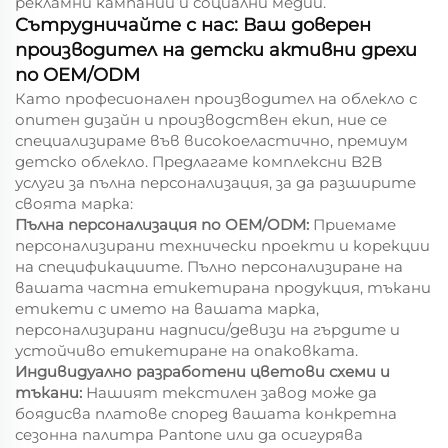
рекламни кампании и социални медии.
Сътрудничайте с нас: Ваш доверен
производител на детски активни дрехи
по OEM/ODM
Като професионален производител на облекло с
опитен дизайн и производствен екип, ние се
специализираме във високоеластично, премиум
детско облекло. Предлагаме комплексни B2B
услуги за пълна персонализация, за да разширите
своята марка:
Пълна персонализация по OEM/ODM:
Приемаме
персонализирани технически проекти и корекции
на спецификациите. Пълно персонализиране на
вашата частна етикетирана продукция, тъкани
етикети с името на вашата марка,
персонализирани надписи/девизи на гърдите и
устойчиво етикетиране на опаковката.
Индивидуално разработени цветови схеми и
тъкани:
Нашият текстилен завод може да
боядисва платове според вашата конкретна
сезонна палитра Pantone или да осигурява