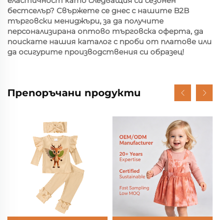
еластичност като следващия си сезонен
бестселър? Свържете се днес с нашите B2B
търговски мениджъри, за да получите
персонализирана оптово търговска оферта, да
поискате нашия каталог с проби от платове или
да осигурите производствения си образец!
Препоръчани продукти