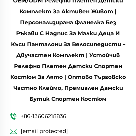
OEM/ODM Релефно Плетен Детски
Комплект За Активен Живот |
Персонализирана Фланелка Без
Ръкави С Надпис За Малки Деца И
Къси Панталони За Велосипедисти –
Двучастен Комплект | Устойчив
Релефно Плетен Детски Спортен
Костюм За Лято | Оптово Търговско
Частно Клеймо, Премиален Дамски
Бутик Спортен Костюм
+86-13606218836
[email protected]