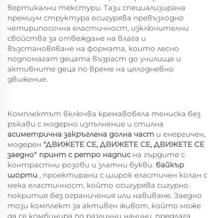
вертикални текстури. Тази специализирана
премиум структура осигурява превъзходно
четирипосочна еластичност, изключителни
свойства за отвеждане на влага и
възстановяване на формата, които лесно
подпомагат децата възраст до училище и
активните деца по време на цялодневно
движение.
Комплектът включва кремавобяла тениска без
ръкави с модерно изпълнение и стилна
асиметрична закръглена долна част
и енергичен,
модерен
"ДВИЖЕТЕ СЕ, ДВИЖЕТЕ СЕ, ДВИЖЕТЕ СЕ
заедно" принт с ретро надпис
на гърдите с
контрастни розови и златни букви.
байкър
шорти
, проектирани с широк еластичен колан с
мека еластичност, който осигурява сигурно
покритие без ограничения или навиване. Заедно
този комплект за активен живот, който може
да се комбинира по различни начини, предлага