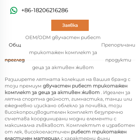
+86-18206216286
Заявка
OEM/ODM двучастен рибест
Общ
Препоръчани
трикотажен комплект за
преглед
продукти
деца за активен живот
Разширете лятната колекция на вашия бранд с
този премиум
двучастен рибест трикотажен
комплект за деца за активен живот
. Идеален за
лятна спортна дейност, гимнастика, танци или
ежедневно изискано облекло за почивка, този
високопроизводителен комплект безупречно
съчетава координирани модни елементи с
максимална гъвкавост. Комплектът е изработен
от лек, високоеластичен
рибест трикотажен
еластичен материал
с характерни фини