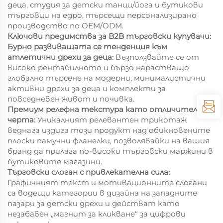
деца, студия за детски танци/йога и бутикови
търговци на едро, търсещи персонализирано
производство по OEM/ODM.
Ключови предимства за B2B търговски купувачи:
Бурно развиващата се тенденция към
атлетични дрехи за деца:
Възползвайте се от
високо рентабилното и бързо нарастващо
глобално търсене на модерни, минималистични
активни дрехи за деца и комплекти за
повседневен живот и почивка.
Премиум релефна текстура като отличителна
черта:
Уникалният релевантен трикотаж
веднага издига този продукт над обикновените
плоски памучни фланелки, позволявайки на вашия
бранд да прилага по-високи търговски маржини в
бутиковите магазини.
Търговски слоган с привлекателна сила:
Графичният текст и мотивационните слогани
са водещи категории в дизайна на западните
пазари за детски дрехи и действат като
незабавен „магнит за кликване“ за цифрови