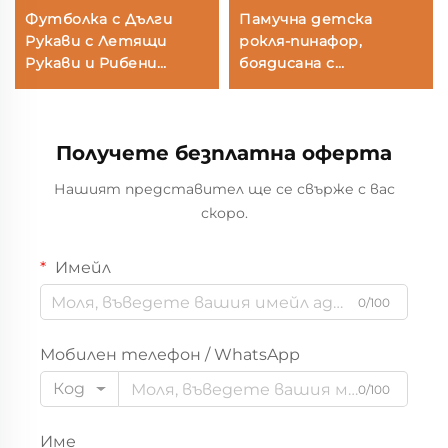
Футболка с Дълги
Памучна детска
Рукави с Летящи
рокля-пинафор,
Рукави и Рибени
боядисана с
Панталони
растителни бои,
персонализирана по
поръчка, OEM/ODM,
Получете безплатна оферта
рокля за малки деца с
ремъци
Нашият представител ще се свърже с вас
скоро.
Имейл
0/100
Мобилен телефон / WhatsApp
Код
0/100
Име