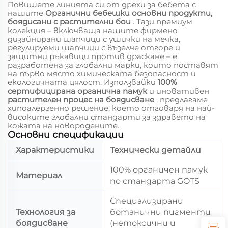
Повишете линията си от дрехи за бебета с
нашите
Органични бебешки основни продукти,
боядисани с растителни бои
. Тази премиум
колекция – включваща нашите фирмено
дизайнирани шапчици с ушички на мечка,
регулируеми шапчици с възелче отгоре и
защитни ръкавици против драскане – е
разработена за глобални марки, които поставят
на първо място химическата безопасност и
екологичната цялост. Използвайки
100%
сертифицирана органична памук
и иновативен
растителен процес на боядисване
, предлагаме
хипоалергенно решение, което отговаря на най-
високите глобални стандарти за здравето на
кожата на новородените.
Основни спецификации
Характеристики
Технически детайли
100% органичен памук
Материал
по стандарта GOTS
Специализирани
Технология за
ботанични пигменти
боядисване
(нетоксични и