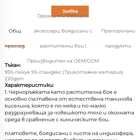
Заявка
Органични бебешки
Общ
аксесоари, боядисани с
Препоръчани
преглед
растителни бои |
продукти
Производител на OEM/ODM
Тъкан:
95% памук 5% спандекс (Трикотажна материя)
220gsm
Характеристики:
1. Черноръжката като растителна боя е
основно съставена от естествена танинова
киселина, която е по-мека и по-малко
раздразняваща за човешкото тяло и околната
среда в сравнение с химическите бои.
платовете, боядисани с листа на индигофера,