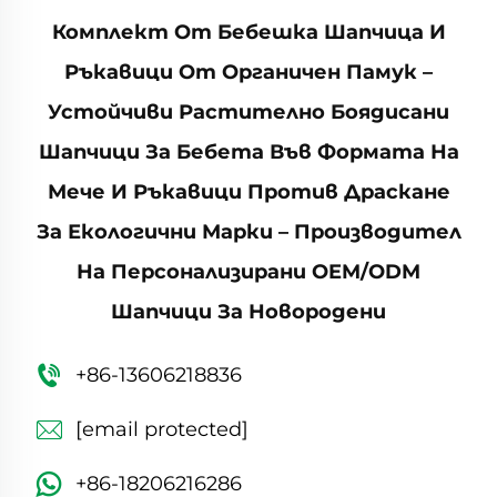
Комплект От Бебешка Шапчица И
Ръкавици От Органичен Памук –
Устойчиви Растително Боядисани
Шапчици За Бебета Във Формата На
Мече И Ръкавици Против Драскане
За Екологични Марки – Производител
На Персонализирани OEM/ODM
Шапчици За Новородени
+86-13606218836
[email protected]
+86-18206216286