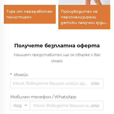
Тops от переработен
Производител на
полистирол
персонализирани
детски памучни худи
и джогър комплекти |
Анцуг за малки деца,
боядисан с
Получете безплатна оферта
растителни бои, OEM
и ODM
Нашият представител ще се свърже с вас
скоро.
Имейл
0/100
Мобилен телефон / WhatsApp
Код
0/100