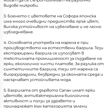
могат да се съпротивляват на различни
видове микроби.
3. Боенето с цветовете на Софора японска
има много очевидни предимства: ярък цвят,
висока устойчивост на избеляване и не лесно
избледняване.
4. Основната употреба на марена е при
производството на естествени багрила. Тези
екстрахирани багрила се използват в
текстилната промишленост за създаване на
ярки, екологично чисти платове. За разлика от
синтетичните багрила, тези от марена са
биоразградими, безвредни за околната среда и
насърчават устойчивата мода.
5. Багрилата от дървото Сапан имат ярки
цветове, антибактериална биологична
активност и ползи за здравето и
принадлежат към категорията зелени