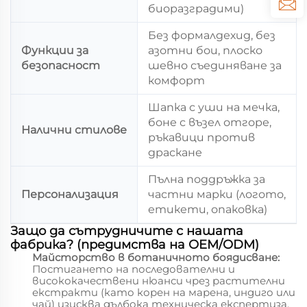
биоразградими)
Без формалдехид, без
Функции за
азотни бои, плоско
безопасност
шевно съединяване за
комфорт
Шапка с уши на мечка,
боне с възел отгоре,
Налични стилове
ръкавици против
драскане
Пълна поддръжка за
Персонализация
частни марки (логото,
етикети, опаковка)
Защо да сътрудничите с нашата
фабрика? (предимства на OEM/ODM)
Майсторство в ботаничното боядисване:
Постигането на последователни и
висококачествени нюанси чрез растителни
екстракти (като корен на марена, индиго или
чай) изисква дълбока техническа експертиза.