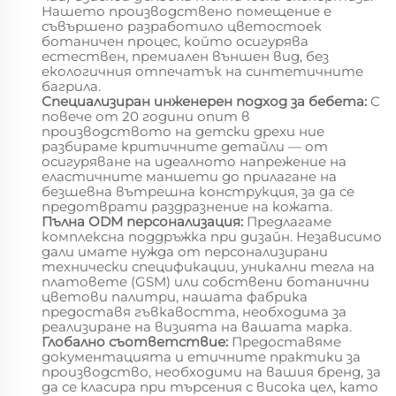
Нашето производствено помещение е
съвършено разработило цветостоек
ботаничен процес, който осигурява
естествен, премиален външен вид, без
екологичния отпечатък на синтетичните
багрила.
Специализиран инженерен подход за бебета:
С
повече от 20 години опит в
производството на детски дрехи ние
разбираме критичните детайли — от
осигуряване на идеалното напрежение на
еластичните маншети до прилагане на
безшевна вътрешна конструкция, за да се
предотврати раздразнение на кожата.
Пълна ODM персонализация:
Предлагаме
комплексна поддръжка при дизайн. Независимо
дали имате нужда от персонализирани
технически спецификации, уникални тегла на
платовете (GSM) или собствени ботанични
цветови палитри, нашата фабрика
предоставя гъвкавостта, необходима за
реализиране на визията на вашата марка.
Глобално съответствие:
Предоставяме
документацията и етичните практики за
производство, необходими на вашия бренд, за
да се класира при търсения с висока цел, като