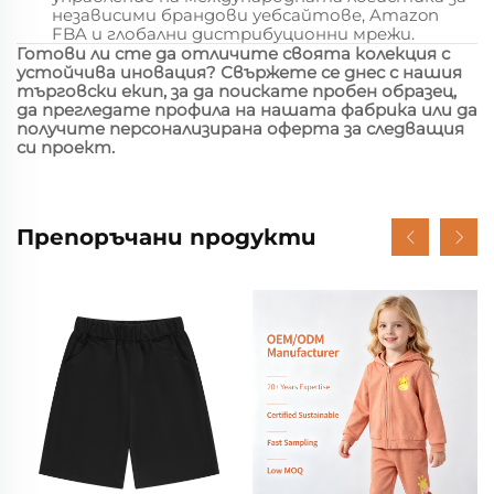
независими брандови уебсайтове, Amazon
FBA и глобални дистрибуционни мрежи.
Готови ли сте да отличите своята колекция с
устойчива иновация? Свържете се днес с нашия
търговски екип, за да поискате пробен образец,
да прегледате профила на нашата фабрика или да
получите персонализирана оферта за следващия
си проект.
Препоръчани продукти