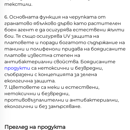
текстили.
6. Основната функция на черупката от
гранатово ябълково дърво като растителен
боен агент е да осигурява естествени жълти
бои. Тя също осигурява UV защита на
платовете и поради богатото съдържание на
танини и полифеноли придава на боядисаните
платове известна степен на
антибактериални свойства. Боядисаните
продукти
са нетоксични и безвредни,
съобразени с концепцията за зелена
екологична защита.
7. Цветовете са меки и естествени,
нетоксични и безвредни,
противовъзпалителни и антибактериални,
екологични и без замърсяване.
Преглед на продукта