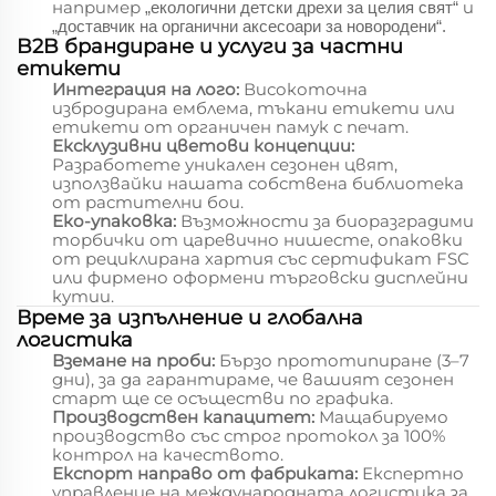
например
и
„екологични детски дрехи за целия свят“
„доставчик на органични аксесоари за новородени“.
B2B брандиране и услуги за частни
етикети
Интеграция на лого:
Високоточна
избродирана емблема, тъкани етикети или
етикети от органичен памук с печат.
Ексклузивни цветови концепции:
Разработете уникален сезонен цвят,
използвайки нашата собствена библиотека
от растителни бои.
Еко-упаковка:
Възможности за биоразградими
торбички от царевично нишесте, опаковки
от рециклирана хартия със сертификат FSC
или фирмено оформени търговски дисплейни
кутии.
Време за изпълнение и глобална
логистика
Вземане на проби:
Бързо прототипиране (3–7
дни), за да гарантираме, че вашият сезонен
старт ще се осъществи по графика.
Производствен капацитет:
Мащабируемо
производство със строг протокол за 100%
контрол на качеството.
Експорт направо от фабриката:
Експертно
управление на международната логистика за