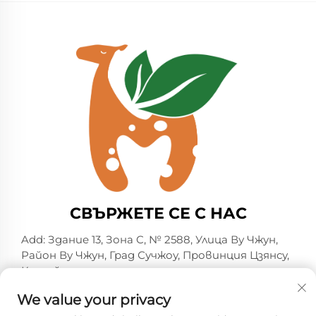
СВЪРЖЕТЕ СЕ С НАС
Add: Здание 13, Зона C, № 2588, Улица Ву Чжун,
Район Ву Чжун, Град Сучжоу, Провинция Цзянсу,
Китай
Тел.:
+86-13606218836
We value your privacy
Имейл:
[email protected]