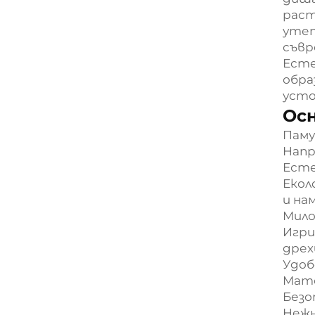
раст
утеп
съвр
Есте
обра
усто
Ос
Паму
Напр
Есте
Екол
и на
Мило
Игри
дрех
Удоб
Мате
Безо
Нежн