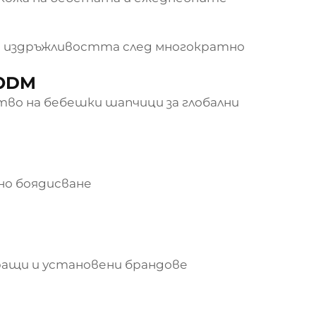
 издръжливостта след многократно
 ODM
во на бебешки шапчици за глобални
но боядисване
ращи и установени брандове