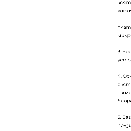
коят
хими
плат
микр
3. Б
усто
4. О
екст
екол
биор
5. Б
полз