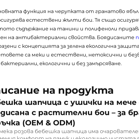
сновната функция на черупката от гранатово ябъ
 осигурява естествени жълти бои. Тя също осигур
тото съдържание на танини и полифеноли придав
ен на антибактериални свойства. Боядисаните
разени с концепцията за зелена екологична защита
ветовете са меки и естествени, нетоксични и бе
бактериални, екологични и без замърсяване.
исание на продукта
ешка шапчица с ушички на мече 
дисана с растителни бои – за б
ъчка (OEM & ODM)
 мека розова бебешка шапчица има очарователен
емия комфорт на памук и екологично чистата т