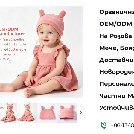
Органичн
OEM/ODM 
На Розова
Мече, Боя
Доставчи
Новороден
Персонал
Частни М
Устойчив
+86-136