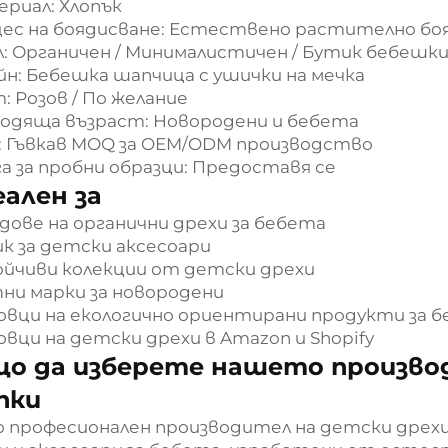
риал: Хлопък
ес на боядисване: Естествено растително бо
: Органичен / Минималистичен / Бутик бебешки
йн: Бебешка шапчица с ушички на мечка
: Розов / По желание
одяща възраст: Новородени и бебета
 Гъвкав MOQ за OEM/ODM производство
га за пробни образци: Предоставя се
ален за
дове на органични дрехи за бебета
к за детски аксесоари
йчиви колекции от детски дрехи
ни марки за новородени
овци на екологично ориентирани продукти за 
овци на детски дрехи в Amazon и Shopify
що да изберете нашето произво
пки
 професионален производител на детски дрехи,