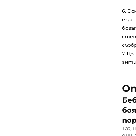
6. О
е да
бога
степ
съоб
7. Ц
анти
Оп
Беб
боя
пор
Тази
диша