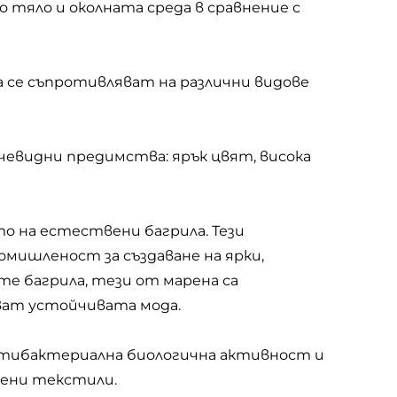
о тяло и околната среда в сравнение с
а се съпротивляват на различни видове
чевидни предимства: ярък цвят, висока
о на естествени багрила. Тези
мишленост за създаване на ярки,
е багрила, тези от марена са
ават устойчивата мода.
антибактериална биологична активност и
лени текстили.