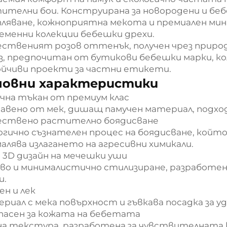
ителни бои. Конструирана за новородени и беб
ляване, кожноприятна мекота и премиален мини
еменни колекции бебешки дрехи.
ственият розов оттенък, получен чрез природ
з, предпочитан от бутикови бебешки марки, ко
йчиви проекти за частни етикети.
новни характеристики
чна тъкан от премиум клас
авено от мек, дишащ памучен материал, подход
ствено растително боядисване
огично съзнателен процес на боядисване, кой
малява излагането на агресивни химикали.
 3D дизайн на мечешки уши
во и минималистично стилизиране, разработен
и.
ен и лек
риал с мека повърхност и гъвкава посадка за уд
пасен за кожата на бебетата
а текстура, разработена за чувствителната 