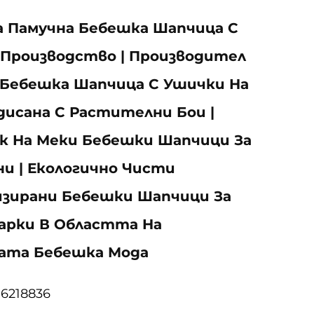
а Памучна Бебешка Шапчица С
Производство | Производител
 Бебешка Шапчица С Ушички На
дисана С Растителни Бои |
к На Меки Бебешки Шапчици За
и | Екологично Чисти
изирани Бебешки Шапчици За
арки В Областта На
ата Бебешка Мода
06218836