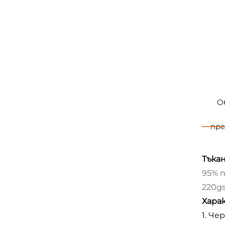
О
пре
Тъкан
95% 
220g
Хара
1. Ч