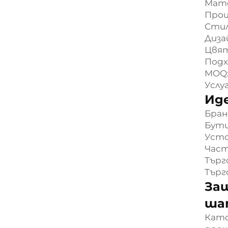
Мате
Проц
Стил
Диза
Цвят
Подх
MOQ:
Услу
Иде
Бран
Бути
Усто
Част
Търг
Търг
За
ша
Като