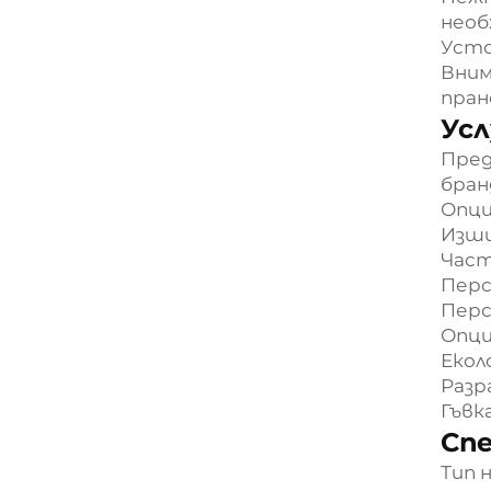
необ
Уст
Вним
пран
Усл
Пред
бран
Опци
Изши
Част
Перс
Перс
Опци
Екол
Разр
Гъвк
Сп
Тип 