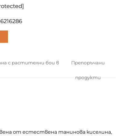
rotected]
06216286
ана с растителни бои в
Препоръчани
продукти
авена от естествена танинова киселина,