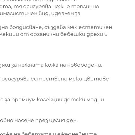
ета, тя осигурява нежно топлинно
малистичен вид, идеален за
но боядисване, създава мек естетичен
лекции от органични бебешки дрехи и
ящ за нежната кожа на новородени.
то осигурява естествено меки цветове
о за премиум колекции детски модни
обно носене през целия ден.
кожа на бебетата и ежедневните