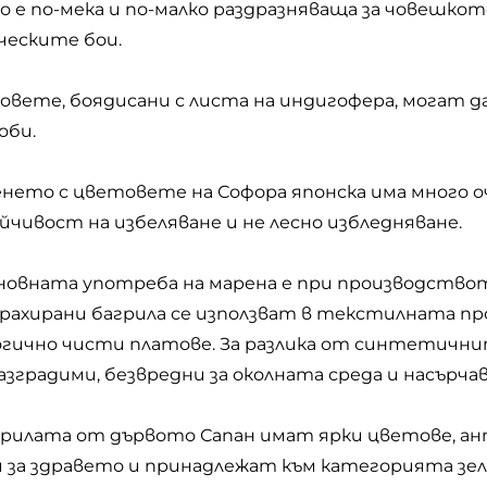
о е по-мека и по-малко раздразняваща за човешкот
ческите бои.
овете, боядисани с листа на индигофера, могат д
оби.
оенето с цветовете на Софора японска има много о
йчивост на избеляване и не лесно избледняване.
сновната употреба на марена е при производствот
рахирани багрила се използват в текстилната про
огично чисти платове. За разлика от синтетичнит
азградими, безвредни за околната среда и насърч
агрилата от дървото Сапан имат ярки цветове, 
и за здравето и принадлежат към категорията зе