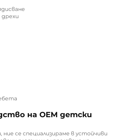
ядисване
 дрехи
бебета
дство на OEM детски
 ние се специализираме в устойчиви