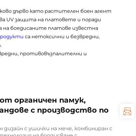
лково дърво като растителен боен агент
ява UV защита на платовете и поради
а на боядисаните платове известна
продукти
са нетоксични и безвредни,
.
звредни, противовъзпалителни и
от органичен памук,
рандове с производство по
 дизайн с ушички на мече, комбиниран с
ехнология на боядисване с