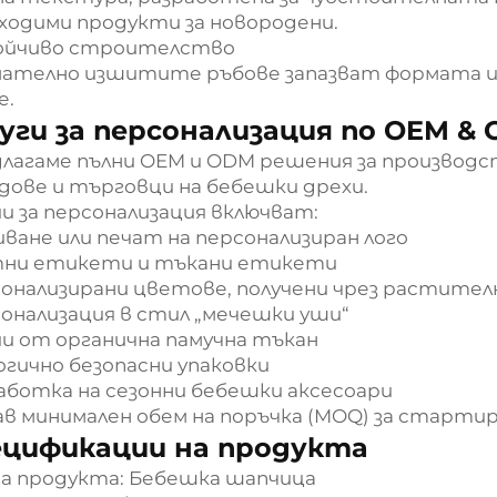
ходими продукти за новородени.
ойчиво строителство
ателно изшитите ръбове запазват формата и
е.
уги за персонализация по OEM &
лагаме пълни OEM и ODM решения за производст
дове и търговци на бебешки дрехи.
и за персонализация включват:
ване или печат на персонализиран лого
ни етикети и тъкани етикети
онализирани цветове, получени чрез растител
онализация в стил „мечешки уши“
и от органична памучна тъкан
огично безопасни упаковки
аботка на сезонни бебешки аксесоари
ав минимален обем на поръчка (MOQ) за старти
ецификации на продукта
на продукта: Бебешка шапчица