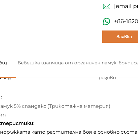
[email p
+86-182
Заявка
бщ
Бебешка шапчица от органичен памук, боядис
глед
розово
:
памук 5% спандекс (Трикотажна материя)
sm
ктеристики:
ерноръжката като растителна боя е основно съст