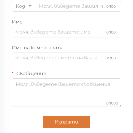
Код
0/100
Име
0/100
Име на компанията
0/200
Съобщение
0/1000
Изпрати