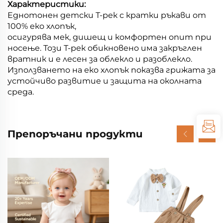
Характеристики:
Еднотонен детски Т-рек с кратки ръкави от
100% еко хлопък,
осигурява мек, дишещ и комфортен опит при
носење. Този Т-рек обикновено има закръглен
вратник и е лесен за облекло и разоблекло.
Използването на еко хлопък показва грижата за
устойчиво развитие и защита на околната
среда.
Препоръчани продукти