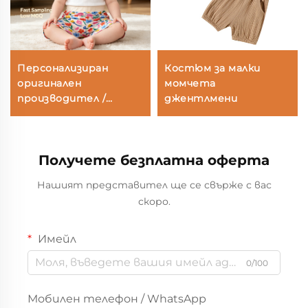
Персонализиран
Костюм за малки
оригинален
момчета
производител /
джентлмени
оригинален дизайн на
шорти за бебета
момиченца с цветен
Получете безплатна оферта
принт – меки, дишани
памучни лятни
Нашият представител ще се свърже с вас
шорти за ходещи
скоро.
деца и новородени
Имейл
0/100
Мобилен телефон / WhatsApp