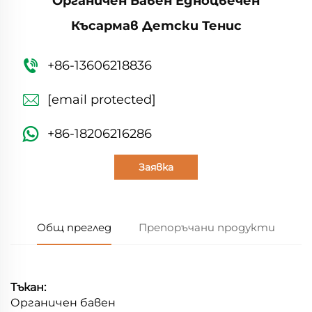
Органичен Бавен Едноцвечен
Късармав Детски Тенис
+86-13606218836
[email protected]
+86-18206216286
Заявка
Общ преглед
Препоръчани продукти
Тъкан:
Органичен бавен