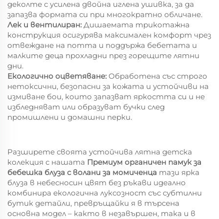
деколте с усилена двойна иглена ушивка, за да
запазва формата си при многократно обличане.
Лек и вентилиран:
Дишаемата трикотажна
конструкция осигурява максимален комфорт чрез
отвеждане на потта и поддържа бебетата и
малките деца прохладни през горещите лятни
дни.
Екологично оцветяване:
Обработена със строго
нетоксични, безопасни за кожата и устойчиви на
измиване бои, които запазват яркостта си и не
избледняват или образуват бучки след
промишлени и домашни перки.
Разширете своята устойчива лятна детска
колекция с нашата
Премиум органичен памук за
бебешка блуза с волани за момиченца
тази ярка
блуза в небесносин цвят без ръкави идеално
комбинира екологична луксозност със субтилни
бутик детайли, превръщайки я в търсена
основна модел – както в незавършен, така и в