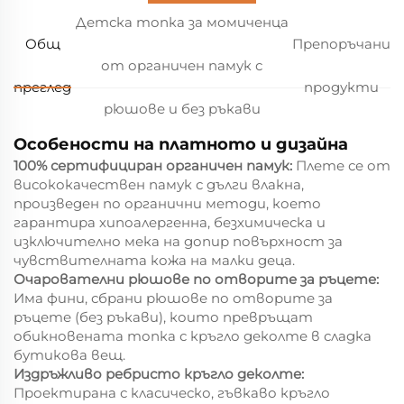
Детска топка за момиченца
Общ
Препоръчани
от органичен памук с
преглед
продукти
рюшове и без ръкави
Особености на платното и дизайна
100% сертифициран органичен памук:
Плете се от
висококачествен памук с дълги влакна,
произведен по органични методи, което
гарантира хипоалергенна, безхимическа и
изключително мека на допир повърхност за
чувствителната кожа на малки деца.
Очарователни рюшове по отворите за ръцете:
Има фини, сбрани рюшове по отворите за
ръцете (без ръкави), които превръщат
обикновената топка с кръгло деколте в сладка
бутикова вещ.
Издръжливо ребристо кръгло деколте:
Проектирана с класическо, гъвкаво кръгло