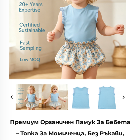
Премиум Органичен Памук За Бебета
– Топка За Момиченца, Без Ръкави,