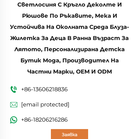
Светлосиня С Кръгло Деколте И
Рюшове По Ръкавите, Мека И
Устойчива На Околната Среда Блуза-
Жилетка За Деца В Ранна Възраст За
Лятото, Персонализирана Детска
Бутик Мода, Производител На
Частни Марки, OEM И ODM
+86-13606218836
[email protected]
+86-18206216286
Заявка