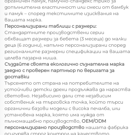
органичен памук, памучно-спандекс трико за
допълнителна еластичност или смеси от бамбук
и памук – според текстилните изисквания на
вашата марка.
Персонализирани таблици с размери:
Стандартните производствени серии
обхващат размери за бебета (3 месеца) до малки
деца (6 години), напълно персонализирани според
регионалните размерни спецификации на вашата
целева пазарна ниша.
Създайте своята екологично съзнателна марка
заедно с проверен партньор по веригата за
доставки
Търсенето от страна на потребителите на
устойчиви детски дрехи продължава да нараства
световно. Независимо дали сте независим
собственик на търговска точка, който търси
органични базови модели с висока печалба, или
установена марка, която има нужда от
пълномащабно производство,
OEM/ODM
персонализирано производство
нашата фабрика
осигурява строг контрол на качеството,