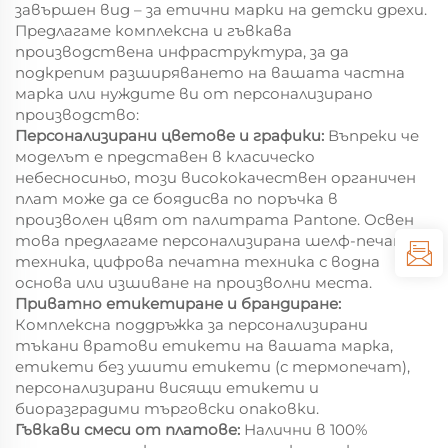
завършен вид – за етични марки на детски дрехи.
Предлагаме комплексна и гъвкава
производствена инфраструктура, за да
подкрепим разширяването на вашата частна
марка или нуждите ви от персонализирано
производство:
Персонализирани цветове и графики:
Въпреки че
моделът е представен в класическо
небесносиньо, този висококачествен органичен
плат може да се боядисва по поръчка в
произволен цвят от палитрата Pantone. Освен
това предлагаме персонализирана шелф-печатна
техника, цифрова печатна техника с водна
основа или изшиване на произволни места.
Приватно етикетиране и брандиране:
Комплексна поддръжка за персонализирани
тъкани вратови етикети на вашата марка,
етикети без ушити етикети (с термопечат),
персонализирани висящи етикети и
биоразградими търговски опаковки.
Гъвкави смеси от платове:
Налични в 100%