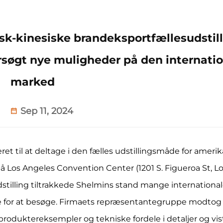
k-kinesiske brandeksportfællesudstill
søgt nye muligheder på den internati
marked
Sep 11, 2024
teret til at deltage i den fælles udstillingsmåde for ameri
å Los Angeles Convention Center (1201 S. Figueroa St, L
stilling tiltrakkede Shelmins stand mange internationa
e for at besøge. Firmaets repræsentantegruppe modtog
produktereksempler og tekniske fordele i detaljer og vi