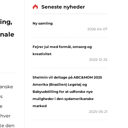
Seneste nyheder
ing,
Ny samling
2026-04-07
onale
Fejrer jul med formål, omsorg og
kreativitet
2025-12-25
Shelmin vil deltage på ABC&MOM 2025
Amerika (Brasilien) Legetøj og
kanske
Babyudstilling for at udforske nye
os
muligheder i den sydamerikanske
le
marked
2025-05-21
 hver
ste den