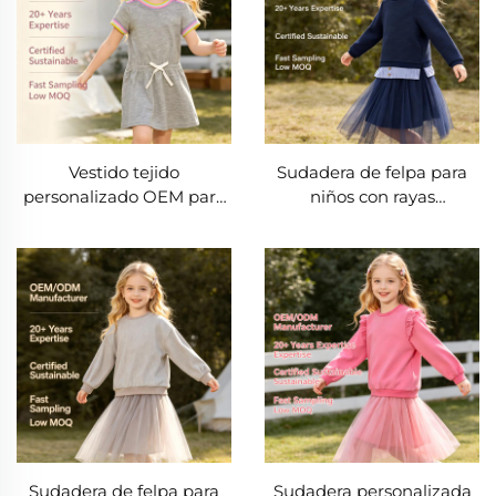
Vestido tejido
Sudadera de felpa para
personalizado OEM para
niños con rayas
niñas pequeñas con
OEM/ODM, sudadera
ribete arcoíris | Vestidos
personalizada para niños
informales de algodón
con dobladillo
para niños con cordón,
superpuesto y manga
fabricante y proveedor al
larga, camisola informal
por mayor
para niños pequeños
elaborada con mezcla de
algodón, fabricante
Sudadera de felpa para
Sudadera personalizada