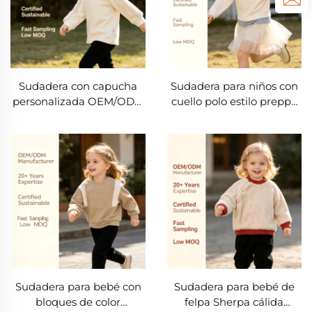
masa y marca blanca
disponibles
disponibles
Sudadera con capucha
Sudadera para niños con
personalizada OEM/ODM
cuello polo estilo preppy
para niños: sudadera
personalizada OEM/ODM
acogedora con orejas de
— Diseño superpuesto de
oso, forro de felpa suave y
rayas, camiseta de manga
mangas texturizadas para
larga de mezcla suave de
bebés y niños pequeños;
algodón para niños y
soluciones de fabricación
niñas, fabricación en
en masa y marca blanca
masa y marca privada
disponibles
Sudadera para bebé con
Sudadera para bebé de
bloques de color
felpa Sherpa cálida