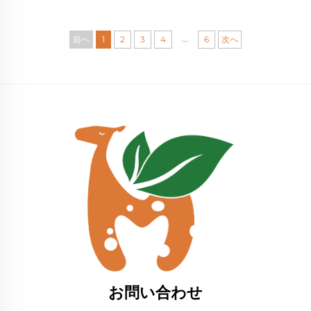
ODM対応の乳児用タンクタ
｜OEM・ODM・プライベ
イプオニーシー製造元｜柔
ートラベル対応の赤ちゃん
らかく通気性に優れたベビ
用ワンピース｜森林柄のサ
...
前へ
1
2
3
4
6
次へ
ーロンパース｜プライベー
ステナブルな新生児ロムパ
トラベル対応新生児向け衣
ー｜GOTS認証コットン使用
料品サプライヤー
のベビー衣料品メーカー
お問い合わせ