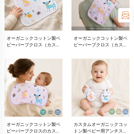
カー（プライベートラベル
汗吸収プロテクター専門メ
ブランド向け）
ーカー
オーガニックコットン製ベ
オーガニックコットン製ベ
ビーバープクロス（カスタ
ビーバープクロス（カスタ
マイズ可）｜OEM・ODM
マイズ可）｜OEM・ODM
対応のベビー用授乳クロス
対応のベビー用授乳クロス
メーカー｜柔らかいムスリ
メーカー｜柔らかいムスリ
ン素材のバープクロス｜ロ
ン素材のバープクロス｜ロ
ゴ・プリント・パッケージ
ゴ・プリント・パッケージ
のカスタマイズと低発注数
のカスタマイズと低発注数
（MOQ）対応のプライベー
（MOQ）対応のプライベー
トラベル専門サプライヤー
トラベル専門サプライヤー
オーガニックコットン製ベ
カスタムオーガニックコッ
ビーバープクロスのカスタ
トン製ベビー用アンチスク