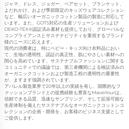
ジャマ、ドレス、ジョガー、ペアセット、ブランケット、
よだれかけ、および季節限定のキッズウェアコレクション
など、幅広いオーガニックコットン製品の製造に対応して
います。また、GOTS対応の生産ソリューションおよび
OEKO-TEX®認証済み素材も提供しており、グローバルな
コンプライアンスとサステナビリティを重視するブランド
様のニーズに応えます。
現代の消費者は、特にベビー・キッズ向け衣料品におい
て、生地の透明性、認証の真正性、肌にやさしい素材への
関心を高めています。サステナブルファッションに関する
コミュニティでの議論では、第三者機関による検証済みの
オーガニックコットンおよび製造工程の透明性の重要性
が、ますます強調されています。
アパレル製造業界で20年以上の実績を有し、国際的なフ
ァッションブランドとの提携経験も豊富なMaverlourは、
信頼できる品質、迅速なサンプリング、そして拡張可能な
生産体制を備えたサステナブルなオーガニックコットンコ
レクションの企画・開発を、お客様のビジネス支援として
ご提供します。