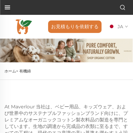
お見積もりを依頼する
JA
ホーム>
有機綿
At
Maverlour
当社は、ベビー用品、キッズウェア、およ
び世界中のサステナブルファッションブランド向けに、プ
レミアムなオーガニックコットン製衣料品の製造を専門と
しています。生地の調達から完成品の衣類に至るまで、す
べての工程は、現代のエコ意識の高い基準を満たすよう設