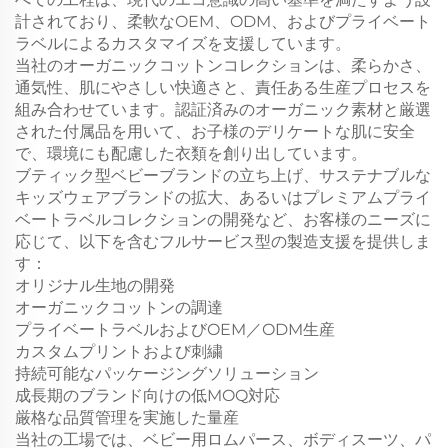
計されており、柔軟なOEM、ODM、およびプライベート
ラベルによるカスタマイズを支援しています。
当社のオーガニックコットンコレクションは、柔らかさ、
通気性、肌にやさしい快適さと、責任ある生産プロセスを
組み合わせています。認証済みのオーガニック素材と厳選
された付属品を用いて、お子様のデリケートな肌に安全
で、環境にも配慮した衣類を創り出しています。
ブティック型ベビーブランドの立ち上げ、サステナブルな
キッズウェアブランドの拡大、あるいはプレミアムプライ
ベートラベルコレクションの開発など、お客様のニーズに
応じて、以下を含むフルサービス型の製造支援を提供しま
す：
オリジナル生地の開発
オーガニックコットンの調達
プライベートラベルおよびOEM／ODM生産
カスタムプリントおよび刺繍
持続可能なパッケージングソリューション
成長期のブランド向けの低MOQ対応
厳格な品質管理を実施した量産
当社の工場では、ベビー用ロムパース、ボディスーツ、パ