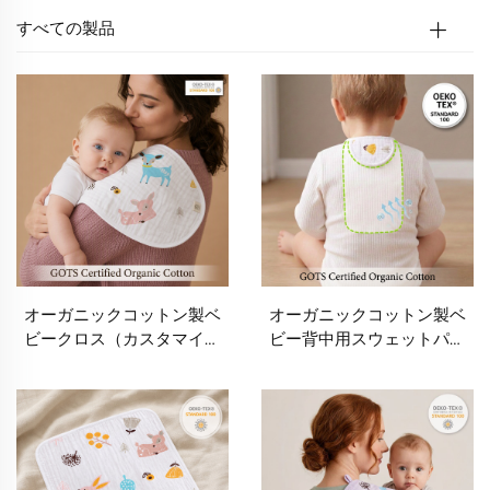
すべての製品
オーガニックコットン製ベ
オーガニックコットン製ベ
ビークロス（カスタマイズ
ビー背中用スウェットパッ
可）｜OEM・ODM対応の
ド（カスタマイズ可）｜
ムスリン素材ベビー用ウォ
OEM・ODM対応の乳児用
ッシュクロス・バープクロ
背中汗吸収パッド｜通気性
ス・多用途ベビータオル｜
に優れたムスリン素材のベ
柔らかく通気性の高いベビ
ビー背中タオル｜プライベ
ーケア用テキスタイルメー
ートラベル対応のベビー用