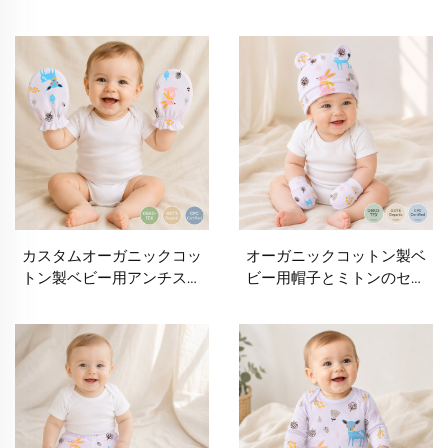
ムメーカー｜OEM・ODM
ラッチミトン｜OEM／
ムスリンベビークロス｜柔
ODM対応新生児・乳児用ミ
らかく吸水性に優れたベビ
トンメーカー｜カスタムプ
ー用ショルダークロス｜プ
リント・プライベートラベ
ライベートラベル対応のベ
ル対応の柔らかく通気性に
ビー授乳クロス｜オリジナ
優れたベビー用ノースクラ
ルプリント・ロゴ対応｜環
ッチ手袋｜GOTS認証ベビー
境にやさしいベビー必需品
用品サプライヤー
カスタムオーガニックコッ
オーガニックコットン製ベ
トン製ベビー用アンチスク
ビー用帽子とミトンのセッ
ラッチミトン（OEM／
ト（ウッディランド・アニ
ODM対応）｜柔らかく通気
マル柄）｜OEM／ODM対
性に優れた新生児向けノー
応 新生児用ビーニー＆爪か
スクラッチ手袋｜プライベ
き防止ミトン｜プライベー
ートラベル対応の乳児用ミ
トラベル対応のエコフレン
トンメーカー
ドリーなベビー用品メーカ
ー