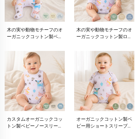
木の実や動物モチーフのオ
木の実や動物モチーフのオ
ーガニックコットン製ベビ
ーガニックコットン製ロン
ー用フット付きパンツ（カ
グスリーブベビーボディス
スタム可）｜OEM・
ーツ（カスタム可）｜
ODM・プライベートラベル
OEM・ODM・プライベー
対応｜新生児向け柔らかく
トラベル対応｜乳児用柔ら
通気性の高いフット付きレ
かく通気性の高いオーガニ
ギンス｜赤ちゃん用フッテ
ックベビーロンパースメー
ィーパンツメーカー
カー｜ベビー衣料ブランド
向け
カスタムオーガニックコッ
オーガニックコットン製ベ
トン製ベビーノースリーブ
ビー用ショートスリーブボ
ボディスーツ｜OEM・
ディスーツ（カスタム可）