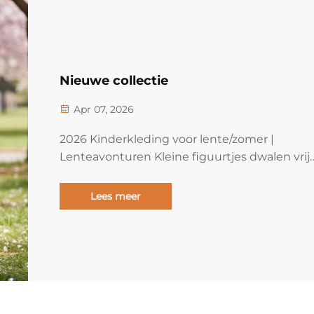
Nieuwe collectie
Apr 07, 2026
2026 Kinderkleding voor lente/zomer |
Lenteavonturen Kleine figuurtjes dwalen vrij
rond in het lentezonnetje. De SHELMIN 2026
lente/zomer-kinderkledingcollectie creëert
Lees meer
levendige looks die de jeugd laten stralen in
perfecte harmonie met het stralende licht va
de lente...