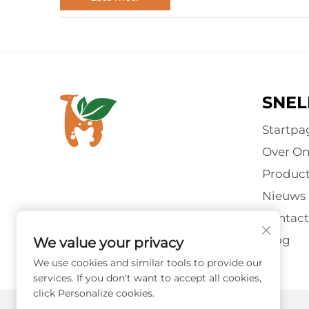
in het Los Angeles Convention Center (1201 S
Figueroa St, Los Angeles, CA 90015, Verenigd
Staten). Tijdens de drie dagen durende
tentoonstelling...
SNEL
Startpa
Over On
Produc
Nieuws
Contact
Blog
We value your privacy
We use cookies and similar tools to provide our
services. If you don't want to accept all cookies,
click Personalize cookies.