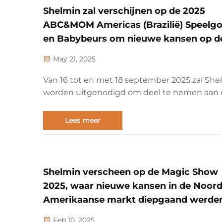
Shelmin zal verschijnen op de 2025
ABC&MOM Americas (Brazilië) Speelg
en Babybeurs om nieuwe kansen op d
Zuid-Amerikaanse markt te verkenne
May 21, 2025
Van 16 tot en met 18 september 2025 zal She
worden uitgenodigd om deel te nemen aan 
ABC&MOM025 Americas (Brazilië) Speelgoed
Babybeurs, die wordt gehouden in het Sao P
Lees meer
Convention Center in Brazilië. Het is gericht 
bevorderen en faciliteren van uitwisseling en
handelssamenwerking...
Shelmin verscheen op de Magic Show
2025, waar nieuwe kansen in de Noord
Amerikaanse markt diepgaand werde
verkend
Feb 10, 2025