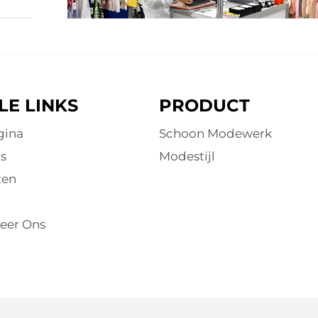
.
e
LE LINKS
PRODUCT
gina
Schoon Modewerk
s
Modestijl
ten
eer Ons