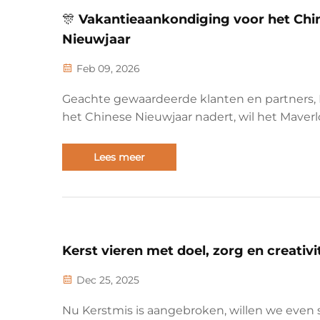
🎊 Vakantieaankondiging voor het Chi
Nieuwjaar
Feb 09, 2026
Geachte gewaardeerde klanten en partners,
het Chinese Nieuwjaar nadert, wil het Maverl
team u van harte onze beste wensen en opr
dank betuigen voor uw voortdurend vertro
Lees meer
en steun. 📅 Vakantieperiode: 13 februari – 23
februari 2026 Tijdens de...
Kerst vieren met doel, zorg en creativi
Dec 25, 2025
Nu Kerstmis is aangebroken, willen we even s