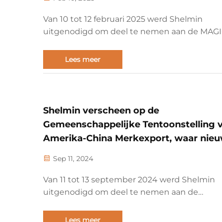
Van 10 tot 12 februari 2025 werd Shelmin
uitgenodigd om deel te nemen aan de MAG
Show International Fashion Exhibition in het
Vegas Convention Center (3150 Paradise Road
Lees meer
Vegas, NV 89109-9096, VS). Als een van de m
invloedrijke modeshows in...
Shelmin verscheen op de
Gemeenschappelijke Tentoonstelling 
Amerika-China Merkexport, waar nie
kansen op de internationale markt
Sep 11, 2024
diepgaand werden verkend
Van 11 tot 13 september 2024 werd Shelmin
uitgenodigd om deel te nemen aan de
gemeenschappelijke tentoonstelling van
Amerika-Chinees merkexport in 2024, geho
Lees meer