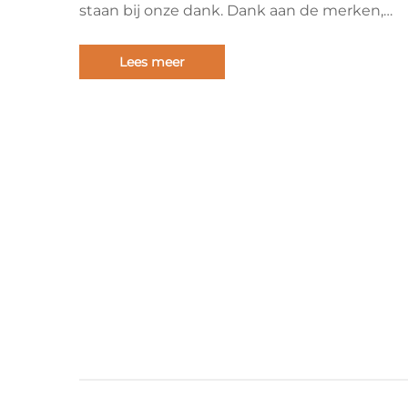
staan bij onze dank. Dank aan de merken,
ontwerpers en partners die dit jaar met ons
hebben samengewerkt, en aan elke bezoeke
Lees meer
gelooft dat kinderkleding gemaakt kan wor
met meer...