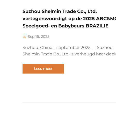
Suzhou Shelmin Trade Co., Ltd.
vertegenwoordigt op de 2025 ABC&
Speelgoed- en Babybeurs BRAZILIE
Sep 16, 2025
Suzhou, China – september 2025 — Suzhou
Shelmin Trade Co., Ltd. is verheugd haar de
aan te kondigen voor de prestigieuze 2025
ABC&MOM Speelgoed- en Babybeurs BRAZIL
Lees meer
een van de grootste en meest invloedrijke
evenementen op het gebied van baby- en
kinderproducten in Latijns-Amerika.