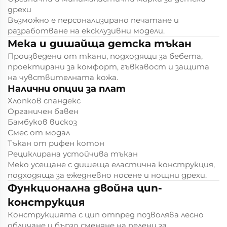
дрехи
Възможно е персонализирано печатане и
разработване на ексклузивни модели.
Мека и дишайща детска тъкан
Произведени от ткани, подходящи за бебета,
проектирани за комфорт, гъвкавост и защита
на чувствителната кожа.
Налични опции за плат
Хлопков спандекс
Органичен бавен
Бамбуков вискоз
Смес от модал
Тъкан от рифен котон
Рециклирана устойчива тъкан
Меко усещане с дишеща еластична конструкция,
подходяща за ежедневно носене и нощни дрехи.
Функционална двойна цип-
конструкция
Конструкцията с цип отпред позволява лесно
обличане и бързо сменяне на пелени за