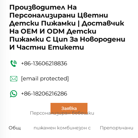
Производител На
Персонализирани Цветни
Детски Пижамки | Доставчик
На OEM И ODM Детски
Пижамки С Цип За Новородени
И Частни Етикети
+86-13606218836
[email protected]
+86-18206216286
Заявка
Персонализиран бебешки
Общ
пижамен комбинезон с
Препоръчани