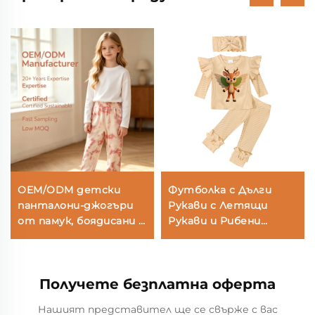
OEM/ODM детски
Футболка с Дълги
панталони-джогъри
Рукави с Летящи
от памук, боядисани с
Рукави и Рибени
растителни бои |
Панталони
Производител на
персонализирани
Получете безплатна оферта
детски панталони-
суичъри с техника
Нашият представител ще се свърже с вас
„тие дай“ | Доставчик