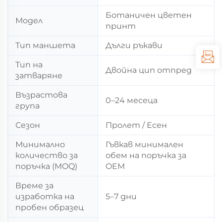
Ботаничен цветен
Модел
принт
Тип маншета
Дълги ръкави
Тип на
Двойна цип отпред
затваряне
Възрастова
0–24 месеца
група
Сезон
Пролет / Есен
Минимално
Гъвкав минимален
количество за
обем на поръчка за
поръчка (MOQ)
OEM
Време за
изработка на
5–7 дни
пробен образец