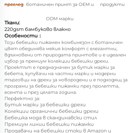
преглед
ботаничен принт за OEM и
продукти
ODM марки
Ткани:
220gsm бамбуково влакно
Особености：
Този бебешки пижамен комбинезон с ботаничен
цвят обединява мекия комфорт с елегантни,
вдъхновени от природата принтове и е идеален
избор за премиум колекции бебешки дрехи.
Проектът е предназначен за бутик марки за
бебета, купувачи на частни марки и модерни
търговци на дрехи за новородени и е подходящ за
програми за бебешки пижамки през пролетта,
есента и през цялата година.
Перфектно за:
Бутик марки за бебешки дрехи
Колекции органични бебешки дрехи
Бебешка мода в скандинавски стил
Премиум линии бебешки пижамки
Продавачи на бебешки стоки в Amazon и