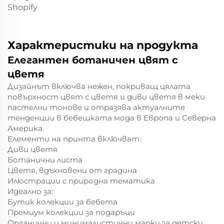
Shopify
Характеристики на продукта
Елегантен ботаничен цвят с
цветя
Дизайнът включва нежен, покриващ цялата
повърхност цвят с цветя и диви цветя в меки
пастелни тонове и отразява актуалните
тенденции в бебешката мода в Европа и Северна
Америка.
Елементи на принта включват:
Диви цветя
Ботанични листа
Цветя, вдъхновени от градина
Илюстрации с природна тематика
Идеално за:
Бутик колекции за бебета
Премиум колекции за подаръци
Органични и минималистични марки за детски