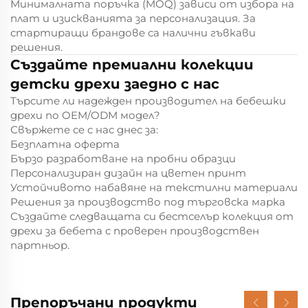
Минималната поръчка (MOQ) зависи от избора на
плат и изискванията за персонализация. За
стартиращи брандове са налични гъвкави
решения.
Създайте премиални колекции
детски дрехи заедно с нас
Търсите ли надежден производител на бебешки
дрехи по OEM/ODM модел?
Свържете се с нас днес за:
Безплатна оферта
Бързо разработване на пробни образци
Персонализиран дизайн на цветен принт
Устойчивото набавяне на текстилни материали
Решения за производство под търговска марка
Създайте следващата си бестселър колекция от
дрехи за бебета с проверен производствен
партньор.
Препоръчани продукти