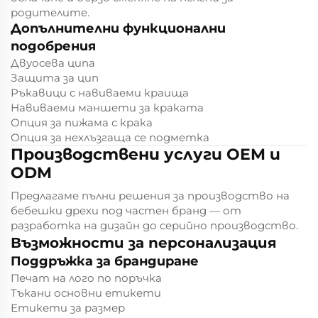
родителите.
Допълнителни функционални
подобрения
Двуосева ципа
Защита за цип
Ръкавици с навиваеми краища
Навиваеми маншети за краката
Опция за пижама с крака
Опция за нехлъзгаща се подметка
Производствени услуги OEM и
ODM
Предлагаме пълни решения за производство на
бебешки дрехи под частен бранд — от
разработка на дизайн до серийно производство.
Възможности за персонализация
Поддръжка за брандиране
Печат на лого по поръчка
Тъкани основни етикети
Етикети за размер