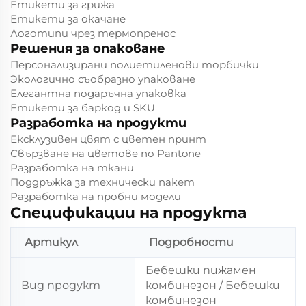
Етикети за грижа
Етикети за окачане
Логотипи чрез термопренос
Решения за опаковане
Персонализирани полиетиленови торбички
Экологично съобразно упаковане
Елегантна подаръчна упаковка
Етикети за баркод и SKU
Разработка на продукти
Ексклузивен цвят с цветен принт
Свързване на цветове по Pantone
Разработка на ткани
Поддръжка за технически пакет
Разработка на пробни модели
Спецификации на продукта
Артикул
Подробности
Бебешки пижамен
Вид продукт
комбинезон / Бебешки
комбинезон