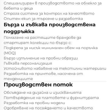
Специализиран в производството на облекло за
бебета и деца
Строга система за контрол на качеството
Опитен екип за търсене и разработка
Бърза и гъвкава производствена
поддръжка
Помагаме на растящите брандове да
стартират колекции по-бързо с:
Подкрепа за нисък минимален обем на поръчка
(MOQ)
Бързо изпълнение на пробни образци
Гъвкава персонализация
Устойчивото набавяне на текстилни материали
Разработка на принтове, насочена от
тенденциите
Производствен поток
Обсъждане на дизайна и изискванията
Потвърждение на платовете и фурнитурата
Разработка на пробни модели
Одобряване на посаждането и качеството