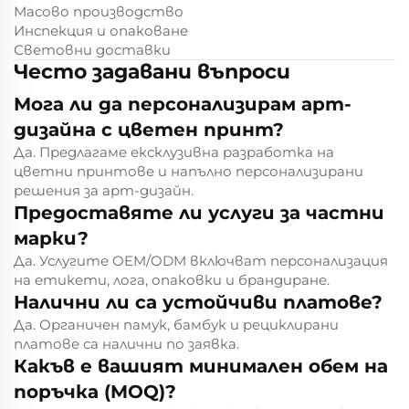
Масово производство
Инспекция и опаковане
Световни доставки
Често задавани въпроси
Мога ли да персонализирам арт-
дизайна с цветен принт?
Да. Предлагаме ексклузивна разработка на
цветни принтове и напълно персонализирани
решения за арт-дизайн.
Предоставяте ли услуги за частни
марки?
Да. Услугите OEM/ODM включват персонализация
на етикети, лога, опаковки и брандиране.
Налични ли са устойчиви платове?
Да. Органичен памук, бамбук и рециклирани
платове са налични по заявка.
Какъв е вашият минимален обем на
поръчка (MOQ)?