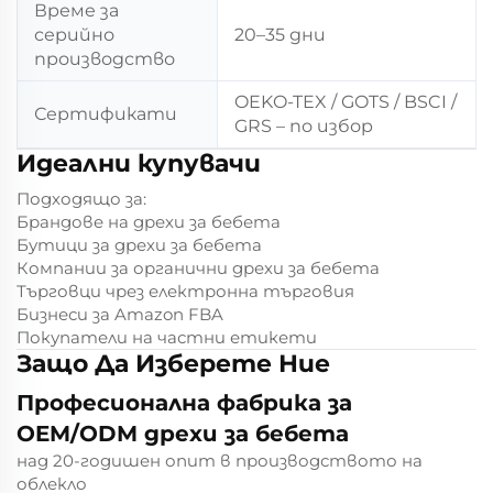
Време за
серийно
20–35 дни
производство
OEKO-TEX / GOTS / BSCI /
Сертификати
GRS – по избор
Идеални купувачи
Подходящо за:
Брандове на дрехи за бебета
Бутици за дрехи за бебета
Компании за органични дрехи за бебета
Търговци чрез електронна търговия
Бизнеси за Amazon FBA
Покупатели на частни етикети
Защо Да Изберете Ние
Професионална фабрика за
OEM/ODM дрехи за бебета
над 20-годишен опит в производството на
облекло