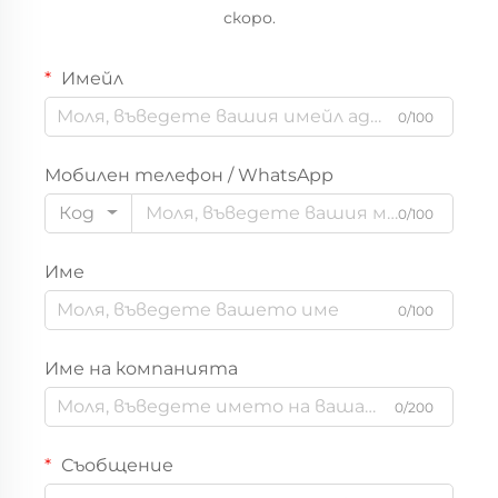
скоро.
на устойчиво облекло
за бебета и деца
Имейл
0/100
Мобилен телефон / WhatsApp
Код
0/100
Име
0/100
Име на компанията
0/200
Съобщение