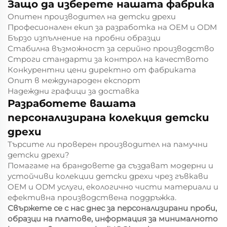
Защо да изберете нашата фабрика
Опитен производител на детски дрехи
Професионален екип за разработка на OEM и ODM
Бързо изпълнение на пробни образци
Стабилна възможност за серийно производство
Строги стандарти за контрол на качеството
Конкурентни цени директно от фабриката
Опит в международен експорт
Надеждни графици за доставка
Разработете вашата
персонализирана колекция детски
дрехи
Търсите ли проверен производител на памучни
детски дрехи?
Помагаме на брандовете да създават модерни и
устойчиви колекции детски дрехи чрез гъвкави
OEM и ODM услуги, екологично чисти материали и
ефективна производствена поддръжка.
Свържете се с нас днес за персонализирани проби,
образци на платове, информация за минималното