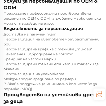
Услуги за персонализация по OEM &
ODM
Предлагаме професионални производствени
решения по OEM и ODM за глобални марки детски
мода и търговци на едро.
Възможности за персонализация
Доставка на памучен плат
Персонализация на цветовете чрез растителни
бои
Персонализирана графика с техника „ти-дай“
Печатане и избродиране на логото
Брандинг на частни марки
Персонализирани тъкани етикети и табелки за
окачане
Персонализация на упаковката
Международно градиране по размери
Гъвкава поддръжка за минимално количество за
поръчка (MOQ)
Производство на устойчиви дрехи
за деца