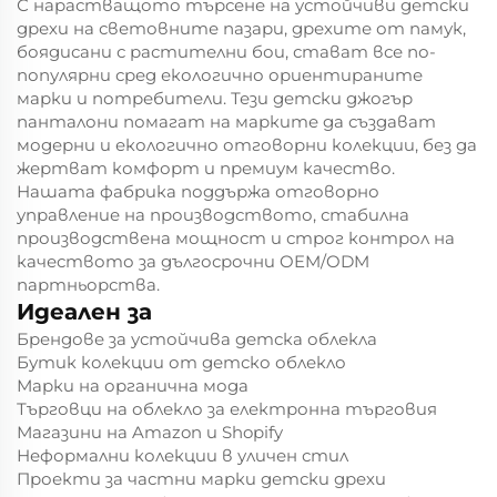
С нарастващото търсене на устойчиви детски
дрехи на световните пазари, дрехите от памук,
боядисани с растителни бои, стават все по-
популярни сред екологично ориентираните
марки и потребители. Тези детски джогър
панталони помагат на марките да създават
модерни и екологично отговорни колекции, без да
жертват комфорт и премиум качество.
Нашата фабрика поддържа отговорно
управление на производството, стабилна
производствена мощност и строг контрол на
качеството за дългосрочни OEM/ODM
партньорства.
Идеален за
Брендове за устойчива детска облекла
Бутик колекции от детско облекло
Марки на органична мода
Търговци на облекло за електронна търговия
Магазини на Amazon и Shopify
Неформални колекции в уличен стил
Проекти за частни марки детски дрехи