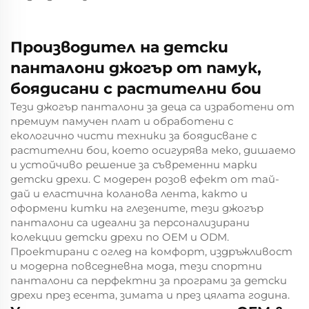
Производител на детски
панталони джогър от памук,
боядисани с растителни бои
Тези джогър панталони за деца са изработени от
премиум памучен плат и обработени с
екологично чисти техники за боядисване с
растителни бои, което осигурява меко, дишаемо
и устойчиво решение за съвременни марки
детски дрехи. С модерен розов ефект от тай-
дай и еластична коланова лента, както и
оформени китки на глезените, тези джогър
панталони са идеални за персонализирани
колекции детски дрехи по OEM и ODM.
Проектирани с оглед на комфорт, издръжливост
и модерна повседневна мода, тези спортни
панталони са перфектни за програми за детски
дрехи през есента, зимата и през цялата година.