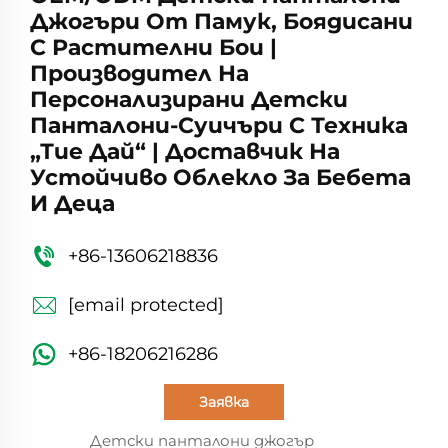
Джогъри От Памук, Боядисани
С Растителни Бои |
Производител На
Персонализирани Детски
Панталони-Суичъри С Техника
„тие Дай“ | Доставчик На
Устойчиво Облекло За Бебета
И Деца
+86-13606218836
[email protected]
+86-18206216286
Заявка
Детски панталони джогър