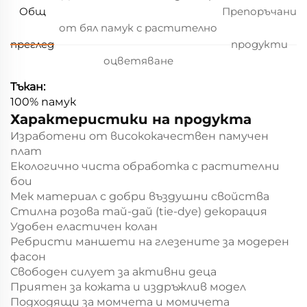
Общ
Препоръчани
от бял памук с растително
преглед
продукти
оцветяване
Тъкан:
100% памук
Характеристики на продукта
Изработени от висококачествен памучен
плат
Екологично чиста обработка с растителни
бои
Мек материал с добри въздушни свойства
Стилна розова тай-дай (tie-dye) декорация
Удобен еластичен колан
Ребристи маншети на глезените за модерен
фасон
Свободен силует за активни деца
Приятен за кожата и издръжлив модел
Подходящи за момчета и момичета