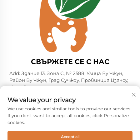
СВЪРЖЕТЕ СЕ С НАС
Add: Здание 13, Зона C, № 2588, Улица Ву Чжун,
Район Ву Чжун, Град Сучжоу, Провинция Цзянсу,
Китай
Тел.:
+86-13606218836
We value your privacy
Имейл:
[email protected]
We use cookies and similar tools to provide our services.
If you don't want to accept all cookies, click Personalize
cookies.
© Всички права запазени. 2026 Suzhou Shelmin Trade
Co., Ltd. -
Политика за поверителност
Accept all