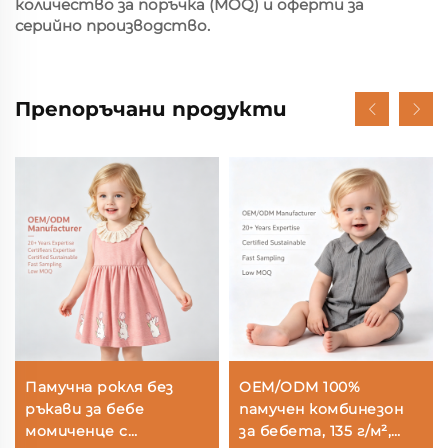
количество за поръчка (MOQ) и оферти за
серийно производство.
Препоръчани продукти
Памучна рокля без
OEM/ODM 100%
ръкави за бебе
памучен комбинезон
момиченце с
за бебета, 135 г/м²,