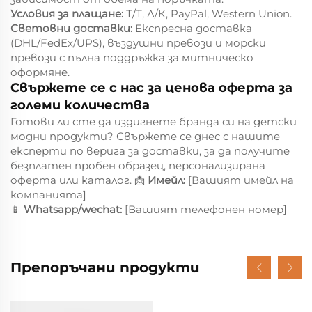
Условия за плащане:
Т/Т, Л/К, PayPal, Western Union.
Световни доставки:
Експресна доставка
(DHL/FedEx/UPS), въздушни превози и морски
превози с пълна поддръжка за митническо
оформяне.
Свържете се с нас за ценова оферта за
големи количества
Готови ли сте да издигнете бранда си на детски
модни продукти? Свържете се днес с нашите
експерти по верига за доставки, за да получите
безплатен пробен образец, персонализирана
оферта или каталог. 📩
Имейл:
[Вашият имейл на
компанията]
📱
Whatsapp/wechat:
[Вашият телефонен номер]
Препоръчани продукти