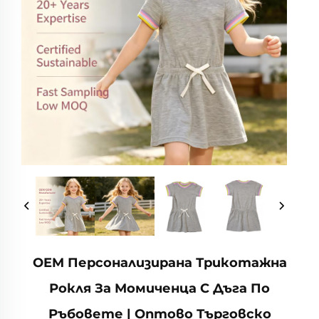
OEM Персонализирана Трикотажна
Рокля За Момиченца С Дъга По
Ръбовете | Оптово Търговско