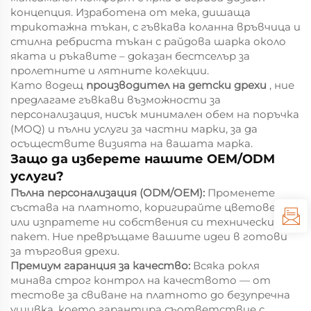
концепция. Изработена от мека, дишаща
трикотажна тъкан, с гъвкава коланна връвчица и
стилна ребриста тъкан с райдова шарка около
яката и ръкавите – доказан бестселър за
пролетните и лятните колекции.
Като водещ
производител на детски дрехи
, ние
предлагаме гъвкави възможности за
персонализация, нисък минимален обем на поръчка
(MOQ) и пълни услуги за частни марки, за да
осъществите визията на вашата марка.
Защо да изберете нашите OEM/ODM
услуги?
Пълна персонализация (ODM/OEM):
Променете
състава на платното, коригирайте цветовете
или изпратете ни собствения си технически
пакет. Ние превръщаме вашите идеи в готови
за търговия дрехи.
Премиум гаранция за качество:
Всяка рокля
минава строг контрол на качеството — от
тестове за свиване на платното до безупречна
ушивка, което гарантира съответствие с