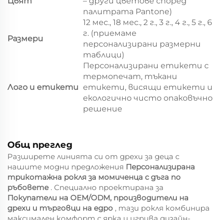
Цвят
– други цветове според
палитрата Pantone)
12 мес., 18 мес., 2 г., 3 г., 4 г., 5 г., 6
г. (приемаме
Размери
персонализирани размерни
таблици)
Персонализирани етикети с
термопечат, тъкани
Лого и етикети
етикети, висящи етикети и
екологично чисто опаковъчно
решение
Общ преглед
Разширете линията си от дрехи за деца с
нашите модни предложения
Персонализирана
трикотажна рокля за момиченца с дъга по
ръбовете
. Специално проектирана за
Покупатели на OEM/ODM, производители на
дрехи и търговци на едро
, тази рокля комбинира
максимален комфорт с ярка и игрива дизайн-