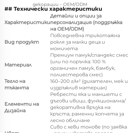
декорации – OEM/ODM
## Технически характеристики
Детайли и опции за
Характеристики
персонализация (поддръжка
на OEM/ODM)
Повседневна трикотажна
Вид продукт
рокля за малки деца и
момичета
Премиум памук/спандекс смес
(или по поръчка: 100 %
Материал
органичен памук, бамбук,
полиестерова смес)
Тегло на
160–200 г/м² (дихателен, мек и
тъканта
издръжлив материал)
Ребрести яка и маншети с
дъгови ивици, функционална/
Елементи на
декоративна връзка на
Дизайна
кръста, раменни копчета за
лесно обличане
Сиво с хеви тонове (по заявка