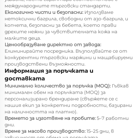
международните търговски стандарти.
Екологично чисти и безопасни:
Използваме
нетоксични багрила, свободни от азо-багрила, и
копчета, безопасни за бебета, което прави
дрехите нежни за чувствителната кожа на
малките деца.
Ценообразуване директно от завода:
Елиминирайте посредника. Възползвайте се от
конкурентни търговски маржини и мащабируеми
производствени възможности.
Информация за поръчката и
доставката
Минимално количество за поръчка (MOQ):
Гъвкав
минимален обем на поръчката (MOQ) за
персонализирано брендиране (свържете се с
нашия екип за конкретни подробности, базирани
на наличността на платно).
Времето за изготвяне на пробите:
5–7 работни
дни.
Време за масово производство:
15–25 дни, в
зависимост от обема на поръчката.