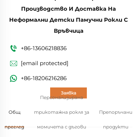
Производство И Доставка На
Неформални Детски Памучни Рокли С
Връвчица
+86-13606218836
[email protected]
+86-18206216286
Заявка
Персонализирана
Общ
трикотажна рокля за
Препоръчани
преглед
момичета с дъгови
продукти