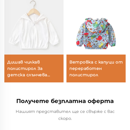
Дишав чилкав
Ветровка с капуци от
полистирол За
переработен
детска слънчева
полистирол
защитна жакетка
Получете безплатна оферта
Нашият представител ще се свърже с вас
скоро.