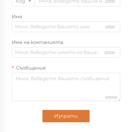
Код
0/100
Име
0/100
Име на компанията
0/200
Съобщение
0/1000
Изпрати