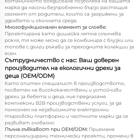
ботаничното боядисване позволява на вашата
марка да насочи безпроблемно бързо растящия
сегмент от родители, които са загрижени за
здравето и околната среда.
Многофункционален елемент за слоеве:
Проектирана като дишайка лятна слънчева
рокля, тя може лесно да се комбинира с блузки или
топове с дълги ръкави за преходните колекции за
есен.
Сътрудничество с нас: Ваш доверен
производител на екологични дрехи за
деца (OEM/ODM)
Като опитен специалист в производството,
посветен на висококачествени и устойчиви
дрехи за бебета и деца, ние предлагаме
комплексни B2B производствени услуги, за да
помогнем на независимите електронни
търговски платформи и частните марки да се
развиват глобално:
Пълна гъвкавост при OEM/ODM:
Приемаме
персонализирани технически проекти, промени в