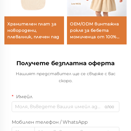
Хранителен плат за
OEM/ODM винтажна
новородени,
рокля за бебета
плевалник, плечен пад
момиченца от 100%
памук с гънки |
Екологично чиста
рокля за малки деца,
Получете безплатна оферта
боядисана с
растителни бои |
Нашият представител ще се свърже с вас
Персонализирана
скоро.
устойчива рокля за
деца в А-форма с
ботанически мотиви
Имейл
и дантелен якаджий |
0/100
Ръчно гъната рокля
от бутикова детска
дреха за търговия на
Мобилен телефон / WhatsApp
едро