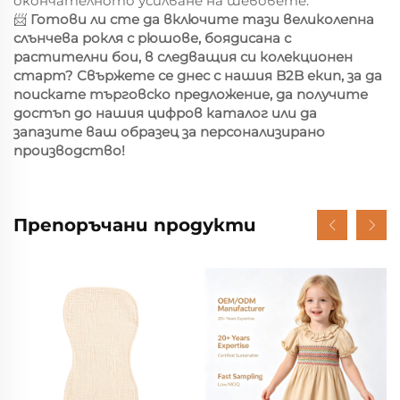
окончателното усилване на шевовете.
📨
Готови ли сте да включите тази великолепна
слънчева рокля с рюшове, боядисана с
растителни бои, в следващия си колекционен
старт? Свържете се днес с нашия B2B екип, за да
поискате търговско предложение, да получите
достъп до нашия цифров каталог или да
запазите ваш образец за персонализирано
производство!
Препоръчани продукти