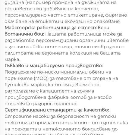
дизайна (например промяна на дължината на
рюшовете или добавяне на копчета),
персонализирано частно етикетиране, фирмено
окачване на етикети и екологично опаковане.
Майсторска работилница за естествени
ботанични бои:
Нашата работилница може да
разработва персонализирани органични цветове
и занаятчийски оттенъци, точно съобразени с
палитрата на сезонната колекция на вашата
марка.
Гъвкаво и мащабируемо производство:
Поддържаме по-ниски минимални обеми на
поръчките (MOQ) за тестване от страна на
бутикови марки, като същевременно
разполагаме с капацитет на голяма
производствена фабрика, готов за масово
търговско разпространение.
Сертифицирани стандарти за качество:
Строгите насоки за безопасност на детски
текстил се прилагат стриктно – от източника
на преждата и нетоксичното боядисване до