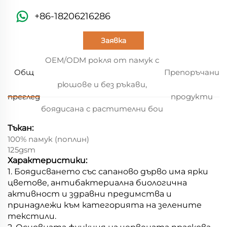
+86-18206216286
Заявка
OEM/ODM рокля от памук с
Общ
Препоръчани
рюшове и без ръкави,
преглед
продукти
боядисана с растителни бои
Тъкан:
100% памук (поплин)
125gsm
Характеристики:
1. Боядисването със сапаново дърво има ярки
цветове, антибактериална биологична
активност и здравни предимства и
принадлежи към категорията на зелените
текстили.