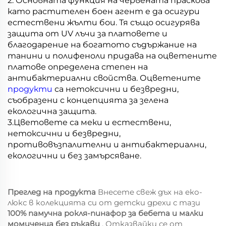
2. Основната функция на червената праскова
като растителен боен агент е да осигури
естествени жълти бои. Тя също осигурява
защита от UV лъчи за платовете и
благодарение на богатото съдържание на
танини и полифеноли придава на оцветените
платове определена степен на
антибактериални свойства. Оцветените
продукти
са нетоксични и безвредни,
съобразени с концепцията за зелена
екологична защита.
3.
Цветовете са меки и естествени,
нетоксични и безвредни,
противовъзпалителни и антибактериални,
екологични и без замърсяване.
Преглед на продукта
Внесете свеж дъх на еко-
люкс в колекцията си от детски дрехи с тази
100% памучна рокля-пинафор за бебета и малки
момиченца без ръкави
. Отказвайки се от