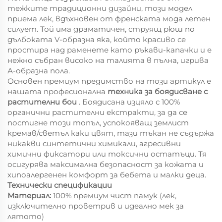
тежките традиционни дизайни, този модел
приема лек, вдъхновен от френската мода летен
силует. Той има драматичен, струящ рюш по
дълбоката V-образна яка, който красиво се
простира над раменете като ръкави-капачки и е
нежно събран високо на талията в пълна, игрива
А-образна пола.
Основен премиум предимство на този артикул е
нашата професионална
техника за боядисване с
растителни бои
. Боядисана изцяло с 100%
органични растителни екстракти, за да се
постигне този топъл, успокояващ землист
кремав/светъл каки цвят, тази тъкан не съдържа
никакви синтетични химикали, агресивни
химични фиксатори или токсични остатъци. Тя
осигурява максимална безопасност за кожата и
хипоалергенен комфорт за бебета и малки деца.
Технически спецификации
Материал:
100% премиум чист памук (лек,
изключително проветрив и идеално мек за
лятото)