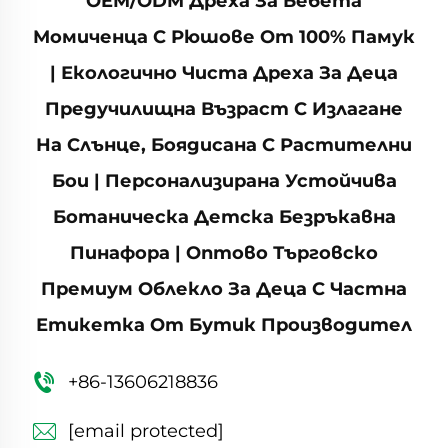
OEM/ODM Дреха За Бебета
Момиченца С Рюшове От 100% Памук
| Екологично Чиста Дреха За Деца
Предучилищна Възраст С Излагане
На Слънце, Боядисана С Растителни
Бои | Персонализирана Устойчива
Ботаническа Детска Безръкавна
Пинафора | Оптово Търговско
Премиум Облекло За Деца С Частна
Етикетка От Бутик Производител
+86-13606218836
[email protected]