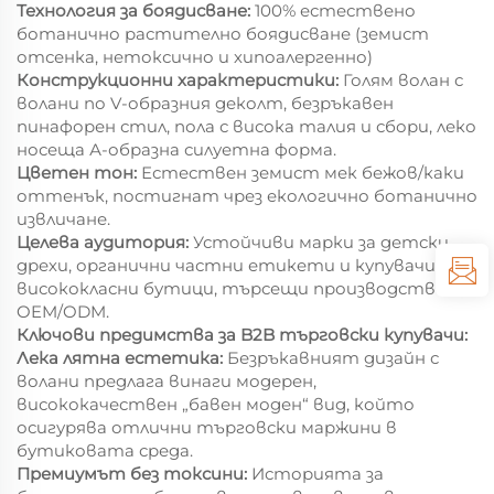
Технология за боядисване:
100% естествено
ботанично растително боядисване (земист
отсенка, нетоксично и хипоалергенно)
Конструкционни характеристики:
Голям волан с
волани по V-образния деколт, безръкавен
пинафорен стил, пола с висока талия и сбори, леко
носеща А-образна силуетна форма.
Цветен тон:
Естествен земист мек бежов/каки
оттенък, постигнат чрез екологично ботанично
извличане.
Целева аудитория:
Устойчиви марки за детски
дрехи, органични частни етикети и купувачи от
висококласни бутици, търсещи производство по
OEM/ODM.
Ключови предимства за B2B търговски купувачи:
Лека лятна естетика:
Безръкавният дизайн с
волани предлага винаги модерен,
висококачествен „бавен моден“ вид, който
осигурява отлични търговски маржини в
бутиковата среда.
Премиумът без токсини:
Историята за