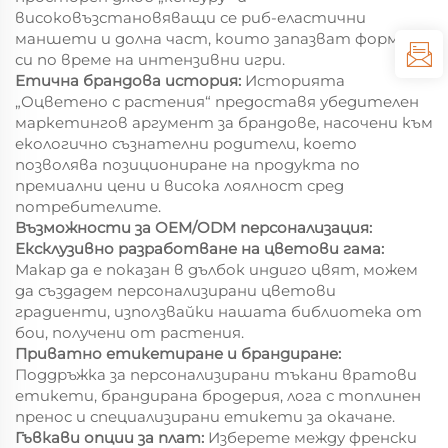
високовъзстановяващи се риб-еластични
маншети и долна част, които запазват формата
си по време на интензивни игри.
Етична брандова история:
Историята
„Оцветено с растения“ предоставя убедителен
маркетингов аргумент за брандове, насочени към
екологично съзнателни родители, което
позволява позициониране на продукта по
премиални цени и висока лоялност сред
потребителите.
Възможности за OEM/ODM персонализация:
Ексклузивно разработване на цветови гама:
Макар да е показан в дълбок индиго цвят, можем
да създадем персонализирани цветови
градиенти, използвайки нашата библиотека от
бои, получени от растения.
Приватно етикетиране и брандиране:
Поддръжка за персонализирани тъкани вратови
етикети, брандирана бродерия, лога с топлинен
пренос и специализирани етикети за окачане.
Гъвкави опции за плат:
Изберете между френски