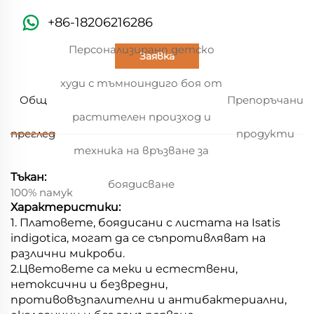
+86-18206216286
Персонализирано детско
Заявка
худи с тъмноиндиго боя от
Общ
Препоръчани
растителен произход и
преглед
продукти
техника на връзване за
Тъкан:
боядисване
100% памук
Характеристики:
1. Платовете, боядисани с листата на Isatis
indigotica, могат да се съпротивляват на
различни микроби.
2.
Цветовете са меки и естествени,
нетоксични и безвредни,
противовъзпалителни и антибактериални,