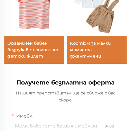
Органичен бавен
Костюм за малки
безрукавен полоснат
момчета
детски жилет
джентлмени
Получете безплатна оферта
Нашият представител ще се свърже с вас
скоро.
Имейл
0/100