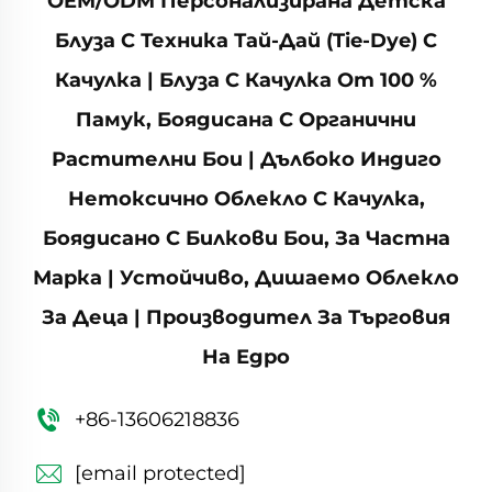
OEM/ODM Персонализирана Детска
Блуза С Техника Тай-Дай (tie-Dye) С
Качулка | Блуза С Качулка От 100 %
Памук, Боядисана С Органични
Растителни Бои | Дълбоко Индиго
Нетоксично Облекло С Качулка,
Боядисано С Билкови Бои, За Частна
Марка | Устойчиво, Дишаемо Облекло
За Деца | Производител За Търговия
На Едро
+86-13606218836
[email protected]