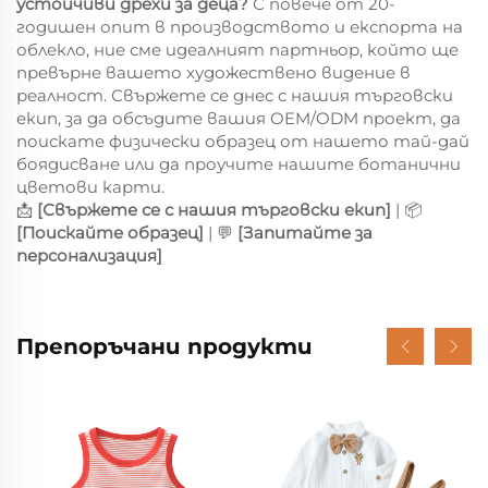
устойчиви дрехи за деца?
С повече от 20-
годишен опит в производството и експорта на
облекло, ние сме идеалният партньор, който ще
превърне вашето художествено видение в
реалност. Свържете се днес с нашия търговски
екип, за да обсъдите вашия OEM/ODM проект, да
поискате физически образец от нашето тай-дай
боядисване или да проучите нашите ботанични
цветови карти.
📩
[Свържете се с нашия търговски екип]
| 📦
[Поискайте образец]
| 💬
[Запитайте за
персонализация]
Препоръчани продукти