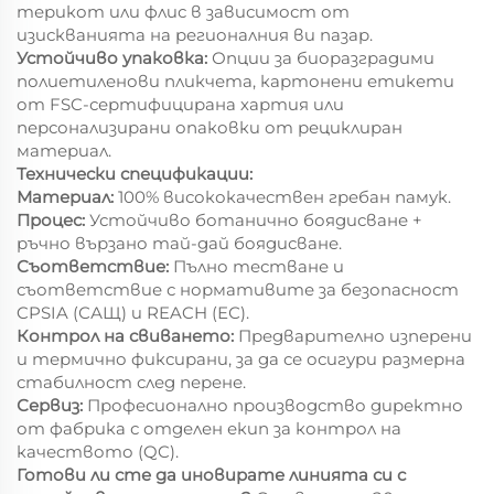
терикот или флис в зависимост от
изискванията на регионалния ви пазар.
Устойчиво упаковка:
Опции за биоразградими
полиетиленови пликчета, картонени етикети
от FSC-сертифицирана хартия или
персонализирани опаковки от рециклиран
материал.
Технически спецификации:
Материал:
100% висококачествен гребан памук.
Процес:
Устойчиво ботанично боядисване +
ръчно вързано тай-дай боядисване.
Съответствие:
Пълно тестване и
съответствие с нормативите за безопасност
CPSIA (САЩ) и REACH (ЕС).
Контрол на свиването:
Предварително изперени
и термично фиксирани, за да се осигури размерна
стабилност след перене.
Сервиз:
Професионално производство директно
от фабрика с отделен екип за контрол на
качеството (QC).
Готови ли сте да иновирате линията си с