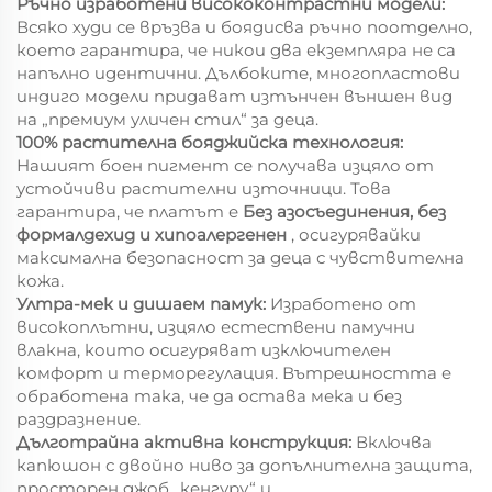
Ръчно изработени висококонтрастни модели:
Всяко худи се връзва и боядисва ръчно поотделно,
което гарантира, че никои два екземпляра не са
напълно идентични. Дълбоките, многопластови
индиго модели придават изтънчен външен вид
на „премиум уличен стил“ за деца.
100% растителна бояджийска технология:
Нашият боен пигмент се получава изцяло от
устойчиви растителни източници. Това
гарантира, че платът е
Без азосъединения, без
формалдехид и хипоалергенен
, осигурявайки
максимална безопасност за деца с чувствителна
кожа.
Ултра-мек и дишаем памук:
Изработено от
високоплътни, изцяло естествени памучни
влакна, които осигуряват изключителен
комфорт и терморегулация. Вътрешността е
обработена така, че да остава мека и без
раздразнение.
Дълготрайна активна конструкция:
Включва
капюшон с двойно ниво за допълнителна защита,
просторен джоб „кенгуру“ и