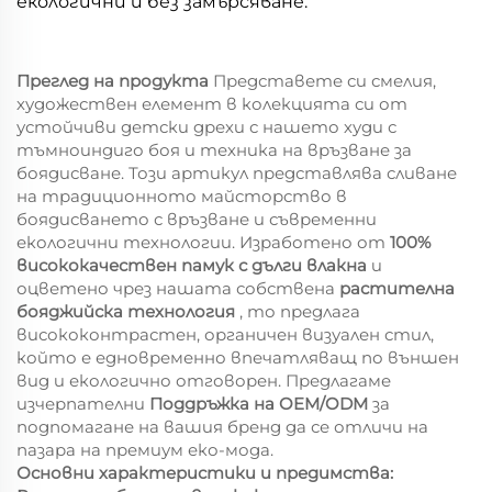
екологични и без замърсяване.
Преглед на продукта
Представете си смелия,
художествен елемент в колекцията си от
устойчиви детски дрехи с нашето худи с
тъмноиндиго боя и техника на връзване за
боядисване. Този артикул представлява сливане
на традиционното майсторство в
боядисването с връзване и съвременни
екологични технологии. Изработено от
100%
висококачествен памук с дълги влакна
и
оцветено чрез нашата собствена
растителна
бояджийска технология
, то предлага
висококонтрастен, органичен визуален стил,
който е едновременно впечатляващ по външен
вид и екологично отговорен. Предлагаме
изчерпателни
Поддръжка на OEM/ODM
за
подпомагане на вашия бренд да се отличи на
пазара на премиум еко-мода.
Основни характеристики и предимства: