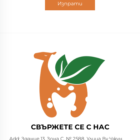
Изпрати
СВЪРЖЕТЕ СЕ С НАС
Add: Здание 13, Зона C, № 2588, Улица Ву Чжун,