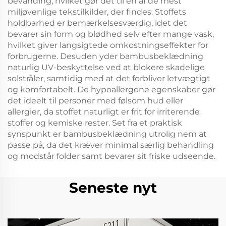
bevanding, hvilket gør det til en af de mest
miljøvenlige tekstilkilder, der findes. Stoffets
holdbarhed er bemærkelsesværdig, idet det
bevarer sin form og blødhed selv efter mange vask,
hvilket giver langsigtede omkostningseffekter for
forbrugerne. Desuden yder bambusbeklædning
naturlig UV-beskyttelse ved at blokere skadelige
solstråler, samtidig med at det forbliver letvægtigt
og komfortabelt. De hypoallergene egenskaber gør
det ideelt til personer med følsom hud eller
allergier, da stoffet naturligt er frit for irriterende
stoffer og kemiske rester. Set fra et praktisk
synspunkt er bambusbeklædning utrolig nem at
passe på, da det kræver minimal særlig behandling
og modstår folder samt bevarer sit friske udseende.
Seneste nyt