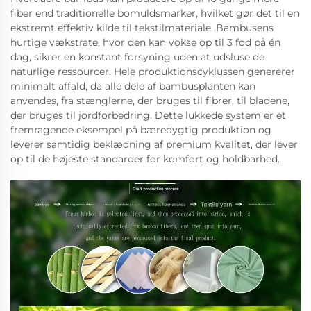
fiber end traditionelle bomuldsmarker, hvilket gør det til en
ekstremt effektiv kilde til tekstilmateriale. Bambusens
hurtige vækstrate, hvor den kan vokse op til 3 fod på én
dag, sikrer en konstant forsyning uden at udsluse de
naturlige ressourcer. Hele produktionscyklussen genererer
minimalt affald, da alle dele af bambusplanten kan
anvendes, fra stænglerne, der bruges til fibrer, til bladene,
der bruges til jordforbedring. Dette lukkede system er et
fremragende eksempel på bæredygtig produktion og
leverer samtidig beklædning af premium kvalitet, der lever
op til de højeste standarder for komfort og holdbarhed.