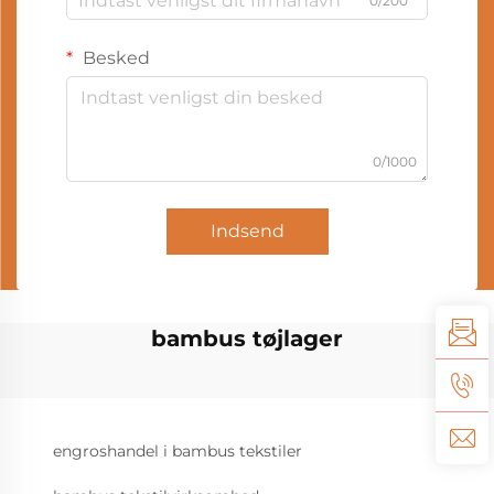
0/200
Besked
0/1000
Indsend
bambus tøjlager
engroshandel i bambus tekstiler