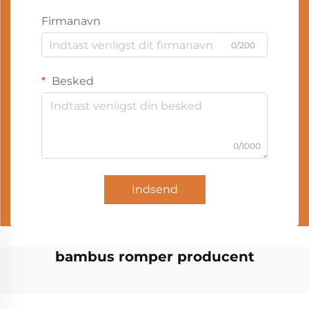
Firmanavn
0/200
Besked
0/1000
Indsend
bambus romper producent