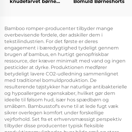
knudefarvet børne
Bomuld Børneshorts
hoodi med zip
Bamboo romper-producenter tilbyder mange
overbevisende fordele, der adskiller dem i
tekstilindustrien. For det første er deres
engagement i bæredygtighed tydeligt gennem
brugen af bambus, en hurtigt genopfriskbar
ressource, der kræver minimalt med vand og ingen
pesticider at dyrke. Produktionen medfører
betydeligt lavere CO2-udledning sammenlignet
med traditionel bomuldproduktion. De
resulterende tøjstykker har naturlige antibakterielle
og hypoallergene egenskaber, hvilket gør dem
ideelle til følsom hud, især hos spædbørn og
småbørn. Bambusstof's evne til at lede fugt væk
sikrer overlegen komfort under forskellige
vejrforhold. Set fra et erhvervsmæssigt perspektiv
tilbyder disse producenter typisk fleksible