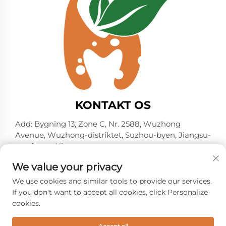
KONTAKT OS
Add: Bygning 13, Zone C, Nr. 2588, Wuzhong
Avenue, Wuzhong-distriktet, Suzhou-byen, Jiangsu-
provinsen, Kina
Tel:
+86-13606218836
We value your privacy
E-mail:
[email protected]
We use cookies and similar tools to provide our services.
If you don't want to accept all cookies, click Personalize
cookies.
Copyright © 2026 Suzhou Shelmin Trade Co., Ltd. Alle
rettigheder forbeholdes. -
Privatlivspolitik