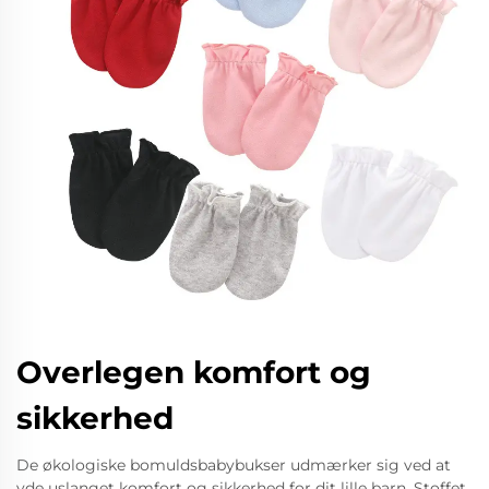
Overlegen komfort og
sikkerhed
De økologiske bomuldsbabybukser udmærker sig ved at
yde uslanget komfort og sikkerhed for dit lille barn. Stoffet