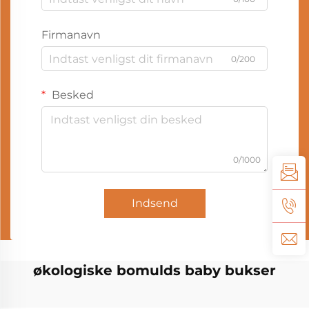
Firmanavn
0/200
Besked
0/1000
Indsend
økologiske bomulds baby bukser