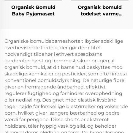
Organisk Bomuld
Organisk bomuld
Baby Pyjamasæt
todelset varme
pyjamas
Organiske bomuldsbarneshorts tilbyder adskillige
overbevisende fordele, der gør dem til et
nødvendigt tilbehør i ethvert spædbarns
garderobe. Først og fremmest sikrer brugen af
organisk bomuld, at dit barns hud beskyttes mod
skadelige kemikalier og pesticider, som ofte findes i
konventionel bomuldsdyrkning. De naturlige fibre
giver en fremragende åndbarhed, effektivt
regulerer fugtighed og forhindrer overophedning
eller nedkøling. Designet med elastisk livsbånd
tager højde for forskellige blestørrelser og voksende
børn, hvilket giver længere bærbarhed og bedre
værdi for pengene. Disse shorts er ekstremt
holdbare, tåler hyppig vask og slid, og beholder
alligevel deres blødhed og form. De hypoallergene