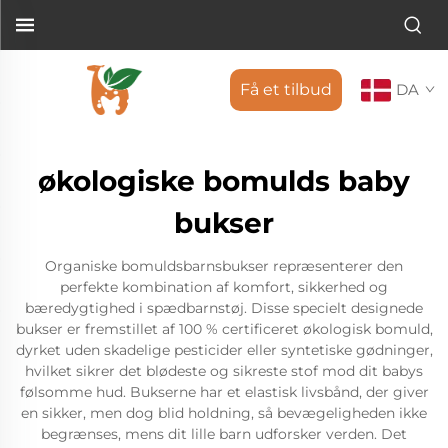
Få et tilbud
DA
økologiske bomulds baby
bukser
Organiske bomuldsbarnsbukser repræsenterer den
perfekte kombination af komfort, sikkerhed og
bæredygtighed i spædbarnstøj. Disse specielt designede
bukser er fremstillet af 100 % certificeret økologisk bomuld,
dyrket uden skadelige pesticider eller syntetiske gødninger,
hvilket sikrer det blødeste og sikreste stof mod dit babys
følsomme hud. Bukserne har et elastisk livsbånd, der giver
en sikker, men dog blid holdning, så bevægeligheden ikke
begrænses, mens dit lille barn udforsker verden. Det