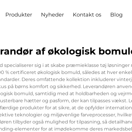
Produkter
Nyheder
Kontakt os
Blog
randør af økologisk bomuld
d specialiserer sig i at skabe præmieklasse tøj løsninge
 % certificeret økologisk bomuld, således at hver enk
darder. Deres omfattende kollektion inkluderer vinterja
kus på børns komfort og sikkerhed. Leverandøren anven
logisk bomuld, samtidig med at holdbarheden og vejrmo
terbare hætter og pasform, der kan tilpasses vækst. Le
ærdige produkter for at sikre, at de opfylder internatio
tive teknologier og miljøvenlige farveprocesser, hvilk
en tilbyder også mulighed for tilpasning, så detailhand
nding-elementer for at imødekomme deres markedsbe