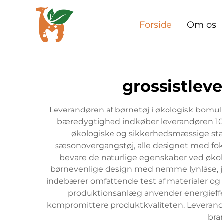
Forside
Om os
grossistleve
Leverandøren af børnetøj i økologisk bomul
bæredygtighed indkøber leverandøren 100
økologiske og sikkerhedsmæssige stan
sæsonovergangstøj, alle designet med fo
bevare de naturlige egenskaber ved øko
børnevenlige design med nemme lynlåse, jus
indebærer omfattende test af materialer og f
produktionsanlæg anvender energieffek
kompromittere produktkvaliteten. Leverandør
bra