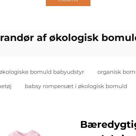
randør af økologisk bomuld
økologiske bomuld babyudstyr
organisk bom
netøj
babsy rompersæt i økologisk bomuld
Bæredygti