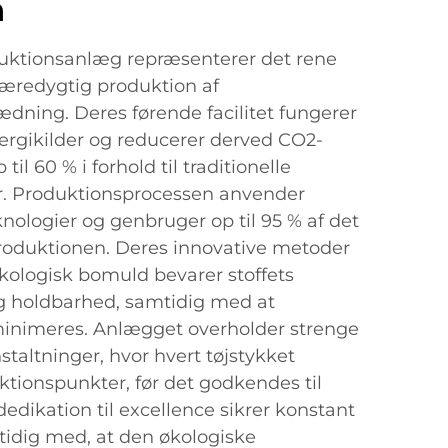
n
uktionsanlæg repræsenterer det rene
bæredygtig produktion af
ning. Deres førende facilitet fungerer
rgikilder og reducerer derved CO2-
l 60 % i forhold til traditionelle
. Produktionsprocessen anvender
ologier og genbruger op til 95 % af det
produktionen. Deres innovative metoder
 økologisk bomuld bevarer stoffets
g holdbarhed, samtidig med at
minimeres. Anlægget overholder strenge
staltninger, hvor hvert tøjstykket
tionspunkter, før det godkendes til
dedikation til excellence sikrer konstant
tidig med, at den økologiske