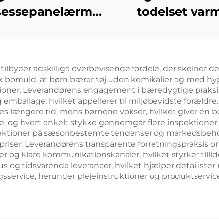
sessepanelærmerløs
todelset var
slørtrøje
pyjamas
tilbyder adskillige overbevisende fordele, der skelner d
isk bomuld, at børn bærer tøj uden kemikalier og med h
reaktioner. Leverandørens engagement i bæredygtige pra
emballage, hvilket appellerer til miljøbevidste forældre
es længere tid, mens børnene vokser, hvilket giver en be
, og hvert enkelt stykke gennemgår flere inspektioner f
aktioner på sæsonbestemte tendenser og markedsbehov
riser. Leverandørens transparente forretningspraksis o
ger og klare kommunikationskanaler, hvilket styrker tilli
atus og tidsvarende leverancer, hvilket hjælper detailis
service, herunder plejeinstruktioner og produktserviceu