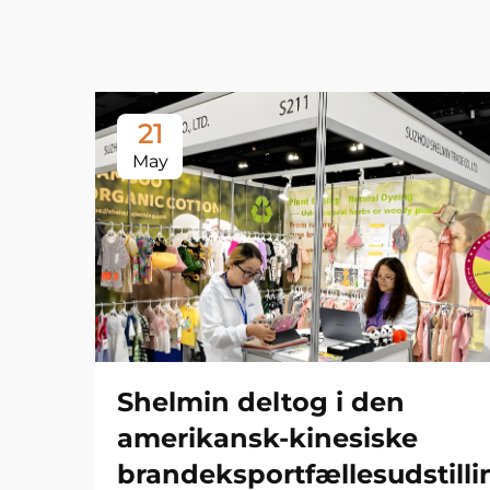
21
May
Shelmin deltog i den
amerikansk-kinesiske
brandeksportfællesudstilli