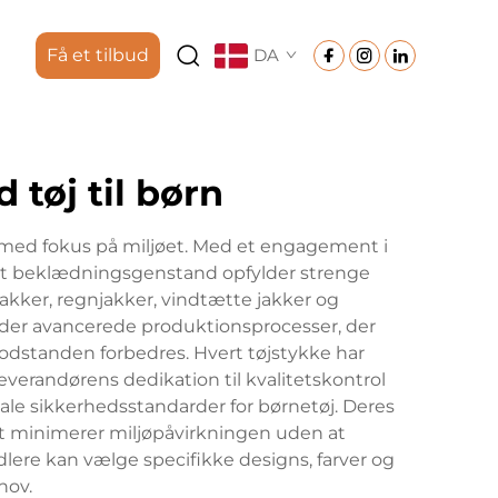
Få et tilbud
DA
 tøj til børn
r med fokus på miljøet. Med et engagement i
elt beklædningsgenstand opfylder strenge
kker, regnjakker, vindtætte jakker og
der avancerede produktionsprocesser, der
dstanden forbedres. Hvert tøjstykke har
verandørens dedikation til kvalitetskontrol
nale sikkerhedsstandarder for børnetøj. Deres
et minimerer miljøpåvirkningen uden at
lere kan vælge specifikke designs, farver og
hov.