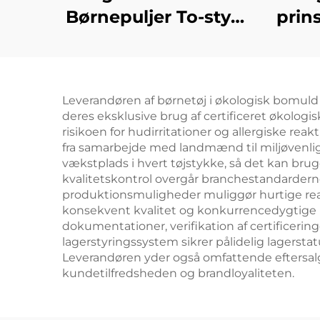
Børnepuljer To-styks
prin
Sæt
Leverandøren af børnetøj i økologisk bomuld 
deres eksklusive brug af certificeret økolog
risikoen for hudirritationer og allergiske 
fra samarbejde med landmænd til miljøvenlig 
vækstplads i hvert tøjstykke, så det kan brug
kvalitetskontrol overgår branchestandarderne
produktionsmuligheder muliggør hurtige re
konsekvent kvalitet og konkurrencedygtige p
dokumentationer, verifikation af certificerin
lagerstyringssystem sikrer pålidelig lagerst
Leverandøren yder også omfattende eftersalgs
kundetilfredsheden og brandloyaliteten.