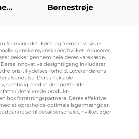
me
Børnestrøje
em fra markedet. Først og fremmest sikrer
ypoallergenske egenskaber, hvilket reducerer
ksisser rækker gennem hele deres varekæde,
. Deres innovative designtilgang inkluderer
dre pris-til-ydelses-forhold. Leverandørens
ør afsendelse. Deres fleksible
, samtidig med at de opretholder
mfatter detaljerede produkt-
den hos forretningspartnere. Deres effektive
ter med at opretholde optimale lagermængder.
ddannelse til detailpersonalet, hvilket øger