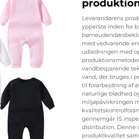
produktio
Leverandørens prod
ypperste inden for 
børneudendørsbeklæd
med vedvarende ene
udledningen med op ti
produktionsmetoder
vandbesparende tekn
vand, der bruges i 
til forarbejdning af
naturlige blødhed o
miljøpåvirkningen 
kvalitetskontrolforan
gennemgår 15 inspek
distribution. Denne 
produktkvalitet sam