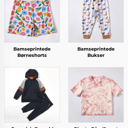
Bamseprintede
Bamseprintede
Børneshorts
Bukser