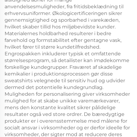
anvendelsesmuligheder, fra fritidsbeklædning til
erhvervsuniformer. Økologicertificeringen sikrer
gennemsigtighed og sporbarhed i varekæden,
hvilket skaber tillid hos miljøbevidste kunder.
Materialernes holdbarhed resulterer i bedre
farvehold og formstabilitet efter gentagne vask,
hvilket fører til større kundetilfredshed.
Engrospakken inkluderer typisk et omfattende
størrelsesprogram, så detailister kan imødekomme
forskellige kundegrupper. Fraværet af skadelige
kemikalier i produktionsprocessen gør disse
sweatshirts velegnede til sensitiv hud og udvider
dermed det potentielle kundegrundlag.
Muligheden for personalisering giver virksomheder
mulighed for at skabe unikke varemærkevarer,
mens den konstante kvalitet sikrer pålidelige
resultater også ved store ordrer. De bæredygtige
produkter er i overensstemmelse med målene for
socialt ansvar i virksomheder og er derfor ideelle for
virksomheder, der sigter mod at reducere deres