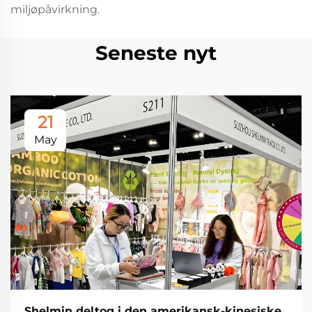
miljøpåvirkning.
Seneste nyt
21
May
Shelmin deltog i den amerikansk-kinesiske