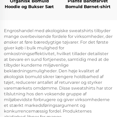
Organisk Bomuld
Plante Båndfarvet
Hoodie og Bukser Sæt
Bomuld Børnet-shirt
Engroshandel med økologiske sweatshirts tilbyder
mange overbevisende fordele for virksomheder, der
ønsker at føre bæredygtige tøjvarer. For det første
giver køb i bulk mulighed for
omkostningseffektivitet, hvilket tillader detailister
at bevare en sund fortjeneste, samtidig med at de
tilbyder kunderne miljøvenlige
beklædningsmuligheder. Den høje kvalitet af
økologisk bomuld sikrer længere holdbarhed af
tøjet, reducerer antallet af returvarer og styrker
varemærkets omdømme. Disse sweatshirts har stor
tilslutning hos den voksende gruppe af
miljøbevidste forbrugere og giver virksomhederne
et stærkt markedsføringsargument og
konkurrencemæssig fordel. Produkternes
alsidighed åbner for mange