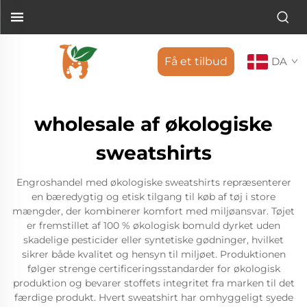
Få et tilbud
DA
wholesale af økologiske
sweatshirts
Engroshandel med økologiske sweatshirts repræsenterer
en bæredygtig og etisk tilgang til køb af tøj i store
mængder, der kombinerer komfort med miljøansvar. Tøjet
er fremstillet af 100 % økologisk bomuld dyrket uden
skadelige pesticider eller syntetiske gødninger, hvilket
sikrer både kvalitet og hensyn til miljøet. Produktionen
følger strenge certificeringsstandarder for økologisk
produktion og bevarer stoffets integritet fra marken til det
færdige produkt. Hvert sweatshirt har omhyggeligt syede