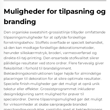
Muligheder for tilpasning og
branding
Den organiske sweatshirt-grossistlinje tilbyder omfattende
tilpasningsmuligheder for at opfylde forskellige
forretningsbehov. Stoffets overflade er specielt behandlet,
så den kan modtage forskellige dekorationsmetoder,
herunder silkskærmstryk, broderi, varmeoverførsel og
direkte-til-tøj-printing. Den ensartede stofkvalitet sikrer
pålidelige resultater ved store ordrer. Flere farvevalg giver
fleksibilitet i forhold til brandalignment.
Beklædningskonstruktionen tager højde for almindelige
placeringer til dekoration for at sikre optimale resultater.
Specielle finish-muligheder gør det muligt at opnå unik
tekstur eller effekter. Grossistprogrammet inkluderer
designrådgivning samt mulighed for prøver til
specialordrer. Denne tilpasningsmulighed gør det muligt
for virksomheder at skabe særprægede branded
merchandise-produkter, samtidig med at beklædningens