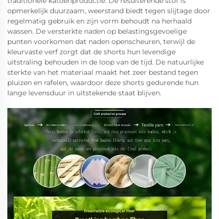
traditionele katoenproductie. De resulterende stof is
opmerkelijk duurzaam, weerstand biedt tegen slijtage door
regelmatig gebruik en zijn vorm behoudt na herhaald
wassen. De versterkte naden op belastingsgevoelige
punten voorkomen dat naden openscheuren, terwijl de
kleurvaste verf zorgt dat de shorts hun levendige
uitstraling behouden in de loop van de tijd. De natuurlijke
sterkte van het materiaal maakt het zeer bestand tegen
pluizen en rafelen, waardoor deze shorts gedurende hun
lange levensduur in uitstekende staat blijven.