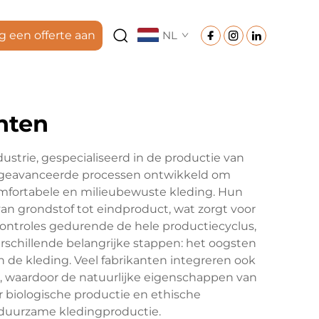
g een offerte aan
NL
nten
strie, gespecialiseerd in de productie van
n geavanceerde processen ontwikkeld om
omfortabele en milieubewuste kleding. Hun
van grondstof tot eindproduct, wat zorgt voor
ontroles gedurende de hele productiecyclus,
rschillende belangrijke stappen: het oogsten
 de kleding. Veel fabrikanten integreren ook
 waardoor de natuurlijke eigenschappen van
r biologische productie en ethische
 duurzame kledingproductie.