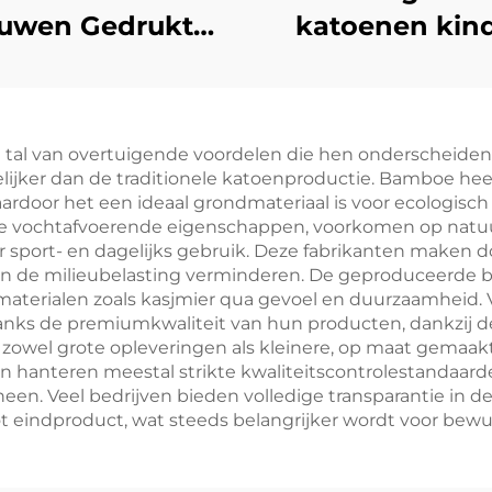
uwen Gedrukte
katoenen kin
Baby Overall
casual sweatsh
tweedeelse
l van overtuigende voordelen die hen onderscheiden in 
lijker dan de traditionele katoenproductie. Bamboe heef
aardoor het een ideaal grondmateriaal is voor ecologisc
 vochtafvoerende eigenschappen, voorkomen op natuurl
r sport- en dagelijks gebruik. Deze fabrikanten maken 
n de milieubelasting verminderen. De geproduceerde ba
terialen zoals kasjmier qua gevoel en duurzaamheid. V
anks de premiumkwaliteit van hun producten, dankzij d
owel grote opleveringen als kleinere, op maat gemaakte s
n hanteren meestal strikte kwaliteitscontrolestandaard
heen. Veel bedrijven bieden volledige transparantie in 
t eindproduct, wat steeds belangrijker wordt voor be