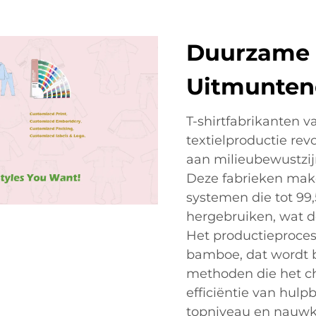
Duurzame 
Uitmunten
T-shirtfabrikanten
textielproductie re
aan milieubewustzij
Deze fabrieken mak
systemen die tot 99
hergebruiken, wat de
Het productieproce
bamboe, dat wordt b
methoden die het c
efficiëntie van hul
topniveau en nauwke