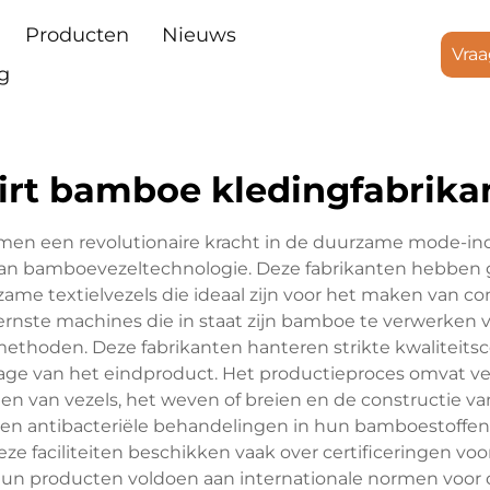
Producten
Nieuws
Vraa
g
hirt bamboe kledingfabrika
en een revolutionaire kracht in de duurzame mode-indu
 van bamboevezeltechnologie. Deze fabrikanten hebbe
ame textielvezels die ideaal zijn voor het maken van c
ernste machines die in staat zijn bamboe te verwerken 
ethoden. Deze fabrikanten hanteren strikte kwaliteitsc
tage van het eindproduct. Het productieproces omvat ve
n van vezels, het weven of breien en de constructie van
en antibacteriële behandelingen in hun bamboestoffen,
 faciliteiten beschikken vaak over certificeringen voo
 hun producten voldoen aan internationale normen voor