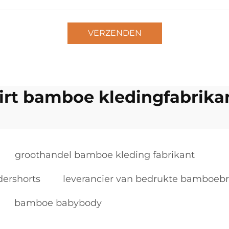
VERZENDEN
hirt bamboe kledingfabrika
groothandel bamboe kleding fabrikant
dershorts
leverancier van bedrukte bamboeb
bamboe babybody