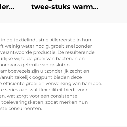
der
twee-stuks warme
irt
pyjama
t
de textielindustrie. Allereerst zijn hun
t weinig water nodig, groeit snel zonder
h verantwoorde productie. De resulterende
ijke wijze de groei van bacteriën en
doorgaans gebruik van gesloten
mboevezels zijn uitzonderlijk zacht en
anuit zakelijk oogpunt bieden deze
e efficiënte groei en verwerking van bamboe.
eries aan, wat flexibiliteit biedt voor
en, wat zorgt voor een consistente
de toeleveringsketen, zodat merken hun
wuste consumenten.