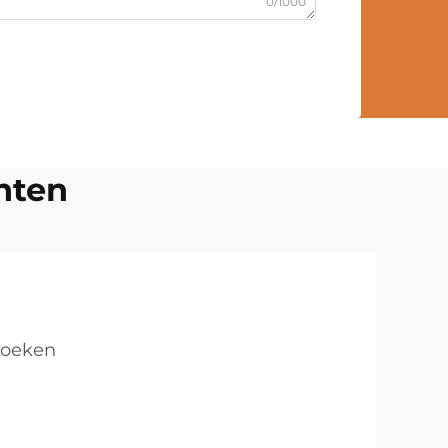
0/1000
nten
roeken