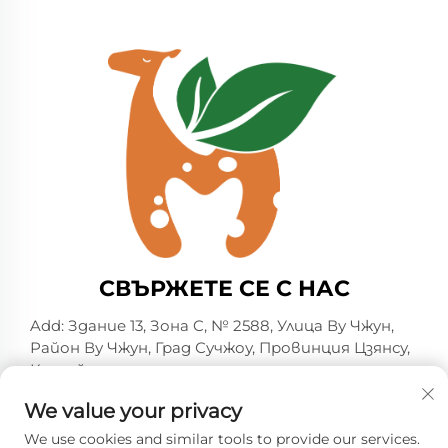
устойчива рокля с
устойчива рокля с
ботанични мотиви в
ботанични мотиви в
меко розов цвят за
сив цвят за деца |
деца | Оптово
Оптово производство
производство на
на висококачествени
висококачествени
детски дрехи с частен
детски дрехи с частен
бранд от бутикова
бранд от бутикова
фабрика
фабрика
СВЪРЖЕТЕ СЕ С НАС
Add: Здание 13, Зона C, № 2588, Улица Ву Чжун,
Район Ву Чжун, Град Сучжоу, Провинция Цзянсу,
Китай
Тел.:
+86-13606218836
We value your privacy
Имейл:
[email protected]
We use cookies and similar tools to provide our services.