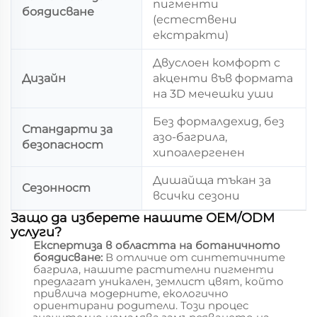
пигменти
боядисване
(естествени
екстракти)
Двуслоен комфорт с
Дизайн
акценти във формата
на 3D мечешки уши
Без формалдехид, без
Стандарти за
азо-багрила,
безопасност
хипоалергенен
Дишайща тъкан за
Сезонност
всички сезони
Защо да изберете нашите OEM/ODM
услуги?
Експертиза в областта на ботаничното
боядисване:
В отличие от синтетичните
багрила, нашите растителни пигменти
предлагат уникален, землист цвят, който
привлича модерните, екологично
ориентирани родители. Този процес