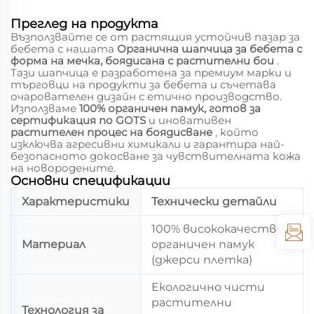
Преглед на продукта
Възползвайте се от растящия устойчив пазар за
бебета с нашата
Органична шапчица за бебета с
форма на мечка, боядисана с растителни бои
.
Тази шапчица е разработена за премиум марки и
търговци на продукти за бебета и съчетава
очарователен дизайн с етично производство.
Използваме
100% органичен памук, готов за
сертификация по GOTS
и иновативен
растителен процес на боядисване
, който
изключва агресивни химикали и гарантира най-
безопасното докосване за чувствителната кожа
на новородените.
Основни спецификации
Характеристики
Технически детайли
100% висококачествен
Материал
органичен памук
(джерси плетка)
Екологично чисти
растителни
Технология за