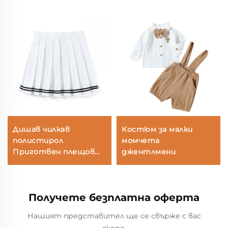
Дишав чилкав
Костюм за малки
полистирол
момчета
Приготвен плещов
джентлмени
юбка
Получете безплатна оферта
Нашият представител ще се свърже с вас
скоро.