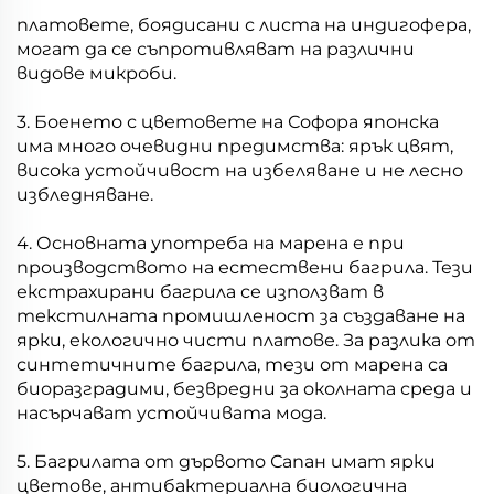
платовете, боядисани с листа на индигофера,
могат да се съпротивляват на различни
видове микроби.
3. Боенето с цветовете на Софора японска
има много очевидни предимства: ярък цвят,
висока устойчивост на избеляване и не лесно
избледняване.
4. Основната употреба на марена е при
производството на естествени багрила. Тези
екстрахирани багрила се използват в
текстилната промишленост за създаване на
ярки, екологично чисти платове. За разлика от
синтетичните багрила, тези от марена са
биоразградими, безвредни за околната среда и
насърчават устойчивата мода.
5. Багрилата от дървото Сапан имат ярки
цветове, антибактериална биологична