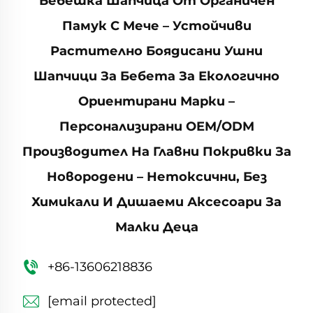
Бебешка Шапчица От Органичен
Памук С Мече – Устойчиви
Растително Боядисани Ушни
Шапчици За Бебета За Екологично
Ориентирани Марки –
Персонализирани OEM/ODM
Производител На Главни Покривки За
Новородени – Нетоксични, Без
Химикали И Дишаеми Аксесоари За
Малки Деца
+86-13606218836
[email protected]