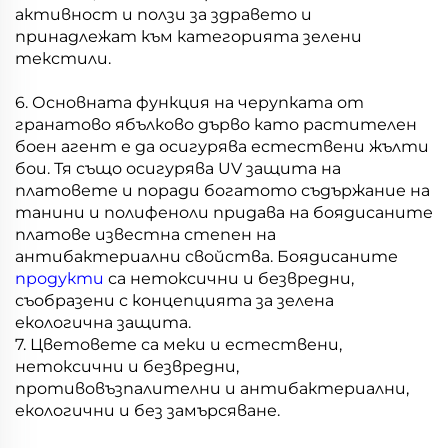
активност и ползи за здравето и
принадлежат към категорията зелени
текстили.
6. Основната функция на черупката от
гранатово ябълково дърво като растителен
боен агент е да осигурява естествени жълти
бои. Тя също осигурява UV защита на
платовете и поради богатото съдържание на
танини и полифеноли придава на боядисаните
платове известна степен на
антибактериални свойства. Боядисаните
продукти
са нетоксични и безвредни,
съобразени с концепцията за зелена
екологична защита.
7. Цветовете са меки и естествени,
нетоксични и безвредни,
противовъзпалителни и антибактериални,
екологични и без замърсяване.