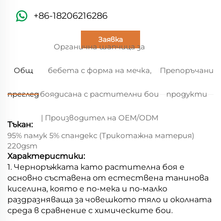
+86-18206216286
Заявка
Органична шапчица за
Общ
бебета с форма на мечка,
Препоръчани
преглед
боядисана с растителни бои
продукти
| Производител на OEM/ODM
Тъкан:
95% памук 5% спандекс (Трикотажна материя)
220gsm
Характеристики:
1. Черноръжката като растителна боя е
основно съставена от естествена танинова
киселина, която е по-мека и по-малко
раздразняваща за човешкото тяло и околната
среда в сравнение с химическите бои.