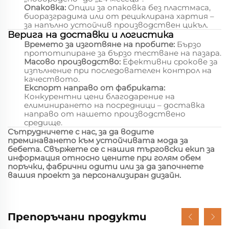
Опаковка:
Опции за опаковка без пластмаса,
биоразградима или от рециклирана хартия –
за напълно устойчив производствен цикъл.
Верига на доставки и логистика
Времето за изготвяне на пробите:
Бързо
прототипиране за бързо тестване на пазара.
Масово производство:
Ефективни срокове за
изпълнение при последователен контрол на
качеството.
Експорт направо от фабриката:
Конкурентни цени благодарение на
елиминирането на посредници – доставка
направо от нашето производствено
средище.
Сътрудничете с нас, за да водите
преминаването към устойчивата мода за
бебета. Свържете се с нашия търговски екип за
информация относно цените при голям обем
поръчки, фабрични одити или за да започнете
вашия проект за персонализиран дизайн.
Препоръчани продукти