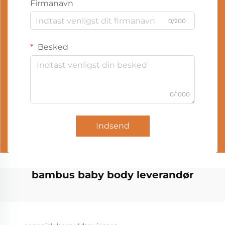
Firmanavn
0/200
Besked
0/1000
Indsend
bambus baby body leverandør