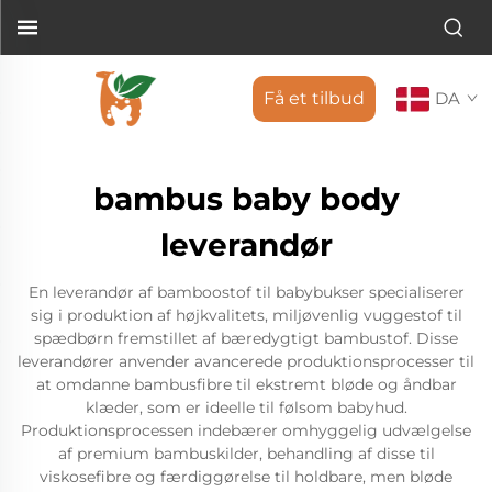
Få et tilbud
DA
bambus baby body
leverandør
En leverandør af bamboostof til babybukser specialiserer
sig i produktion af højkvalitets, miljøvenlig vuggestof til
spædbørn fremstillet af bæredygtigt bambustof. Disse
leverandører anvender avancerede produktionsprocesser til
at omdanne bambusfibre til ekstremt bløde og åndbar
klæder, som er ideelle til følsom babyhud.
Produktionsprocessen indebærer omhyggelig udvælgelse
af premium bambuskilder, behandling af disse til
viskosefibre og færdiggørelse til holdbare, men bløde