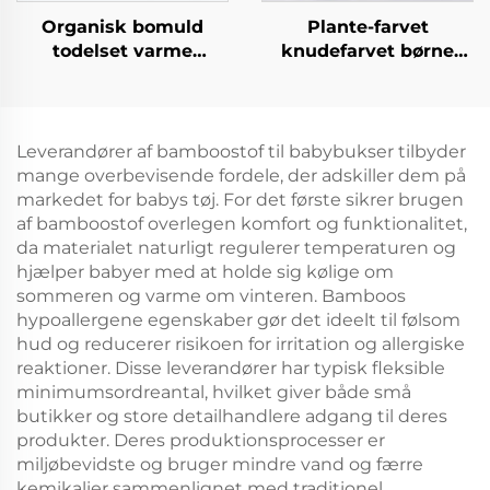
Organisk bomuld
Plante-farvet
todelset varme
knudefarvet børne
pyjamas
hoodi med zip
Leverandører af bamboostof til babybukser tilbyder
mange overbevisende fordele, der adskiller dem på
markedet for babys tøj. For det første sikrer brugen
af bamboostof overlegen komfort og funktionalitet,
da materialet naturligt regulerer temperaturen og
hjælper babyer med at holde sig kølige om
sommeren og varme om vinteren. Bamboos
hypoallergene egenskaber gør det ideelt til følsom
hud og reducerer risikoen for irritation og allergiske
reaktioner. Disse leverandører har typisk fleksible
minimumsordreantal, hvilket giver både små
butikker og store detailhandlere adgang til deres
produkter. Deres produktionsprocesser er
miljøbevidste og bruger mindre vand og færre
kemikalier sammenlignet med traditionel